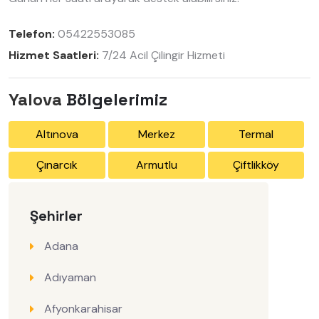
Telefon:
05422553085
Hizmet Saatleri:
7/24 Acil Çilingir Hizmeti
Yalova
Bölgelerimiz
Altınova
Merkez
Termal
Çınarcık
Armutlu
Çiftlikköy
Şehirler
Adana
Adıyaman
Afyonkarahisar