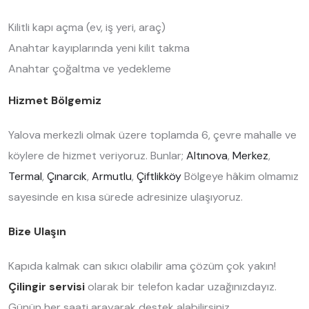
Kilitli kapı açma (ev, iş yeri, araç)
Anahtar kayıplarında yeni kilit takma
Anahtar çoğaltma ve yedekleme
Hizmet Bölgemiz
Yalova merkezli olmak üzere toplamda 6, çevre mahalle ve
köylere de hizmet veriyoruz. Bunlar;
Altınova
,
Merkez
,
Termal
,
Çınarcık
,
Armutlu
,
Çiftlikköy
Bölgeye hâkim olmamız
sayesinde en kısa sürede adresinize ulaşıyoruz.
Bize Ulaşın
Kapıda kalmak can sıkıcı olabilir ama çözüm çok yakın!
Çilingir servisi
olarak bir telefon kadar uzağınızdayız.
Günün her saati arayarak destek alabilirsiniz.