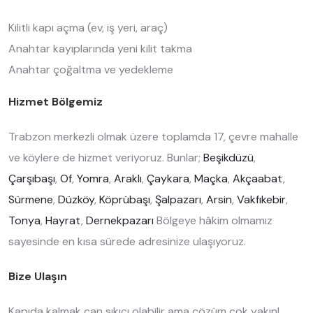
Kilitli kapı açma (ev, iş yeri, araç)
Anahtar kayıplarında yeni kilit takma
Anahtar çoğaltma ve yedekleme
Hizmet Bölgemiz
Trabzon merkezli olmak üzere toplamda 17, çevre mahalle
ve köylere de hizmet veriyoruz. Bunlar;
Beşikdüzü
,
Çarşıbaşı
,
Of
,
Yomra
,
Araklı
,
Çaykara
,
Maçka
,
Akçaabat
,
Sürmene
,
Düzköy
,
Köprübaşı
,
Şalpazarı
,
Arsin
,
Vakfıkebir
,
Tonya
,
Hayrat
,
Dernekpazarı
Bölgeye hâkim olmamız
sayesinde en kısa sürede adresinize ulaşıyoruz.
Bize Ulaşın
Kapıda kalmak can sıkıcı olabilir ama çözüm çok yakın!