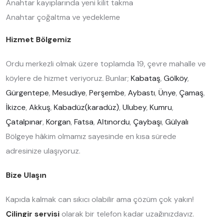
Anahtar kayıplarında yeni kilit takma
Anahtar çoğaltma ve yedekleme
Hizmet Bölgemiz
Ordu merkezli olmak üzere toplamda 19, çevre mahalle ve
köylere de hizmet veriyoruz. Bunlar;
Kabataş
,
Gölköy
,
Gürgentepe
,
Mesudiye
,
Perşembe
,
Aybastı
,
Ünye
,
Çamaş
,
İkizce
,
Akkuş
,
Kabadüz(karadüz)
,
Ulubey
,
Kumru
,
Çatalpınar
,
Korgan
,
Fatsa
,
Altınordu
,
Çaybaşı
,
Gülyalı
Bölgeye hâkim olmamız sayesinde en kısa sürede
adresinize ulaşıyoruz.
Bize Ulaşın
Kapıda kalmak can sıkıcı olabilir ama çözüm çok yakın!
Çilingir servisi
olarak bir telefon kadar uzağınızdayız.