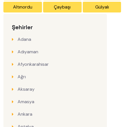
Altınordu
Çaybaşı
Gülyalı
Şehirler
Adana
Adıyaman
Afyonkarahisar
Ağrı
Aksaray
Amasya
Ankara
Antalya