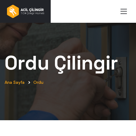
Ordu
Çilingir
Ana Sayfa
Ordu