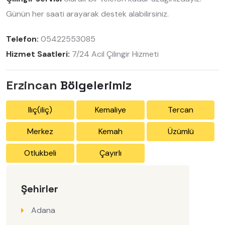
Günün her saati arayarak destek alabilirsiniz.
Telefon:
05422553085
Hizmet Saatleri:
7/24 Acil Çilingir Hizmeti
Erzincan
Bölgelerimiz
Ilıç(iliç)
Kemaliye
Tercan
Merkez
Kemah
Üzümlü
Otlukbeli
Çayırlı
Şehirler
Adana