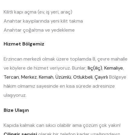
Kilitli kapı açma (ev, iş yeri, araç)
Anahtar kayıplarında yeni kilit takma
Anahtar çoğaltma ve yedekleme
Hizmet Bölgemiz
Erzincan merkezli olmak üzere toplamda 8, çevre mahalle
ve köylere de hizmet veriyoruz. Bunlar;
Ilıç(iliç)
,
Kemaliye
,
Tercan
,
Merkez
,
Kemah
,
Üzümlü
,
Otlukbeli
,
Çayırlı
Bölgeye
hâkim olmamız sayesinde en kısa sürede adresinize
ulaşıyoruz.
Bize Ulaşın
Kapıda kalmak can sıkıcı olabilir ama çözüm çok yakın!
Çilingir servisi
olarak bir telefon kadar uzağınızdayız.