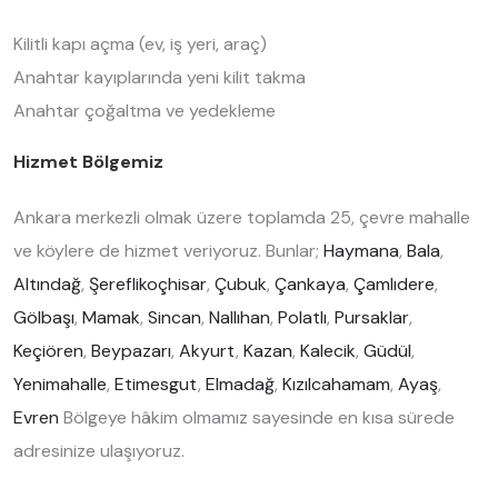
Kilitli kapı açma (ev, iş yeri, araç)
Anahtar kayıplarında yeni kilit takma
Anahtar çoğaltma ve yedekleme
Hizmet Bölgemiz
Ankara merkezli olmak üzere toplamda 25, çevre mahalle
ve köylere de hizmet veriyoruz. Bunlar;
Haymana
,
Bala
,
Altındağ
,
Şereflikoçhisar
,
Çubuk
,
Çankaya
,
Çamlıdere
,
Gölbaşı
,
Mamak
,
Sincan
,
Nallıhan
,
Polatlı
,
Pursaklar
,
Keçiören
,
Beypazarı
,
Akyurt
,
Kazan
,
Kalecik
,
Güdül
,
Yenimahalle
,
Etimesgut
,
Elmadağ
,
Kızılcahamam
,
Ayaş
,
Evren
Bölgeye hâkim olmamız sayesinde en kısa sürede
adresinize ulaşıyoruz.