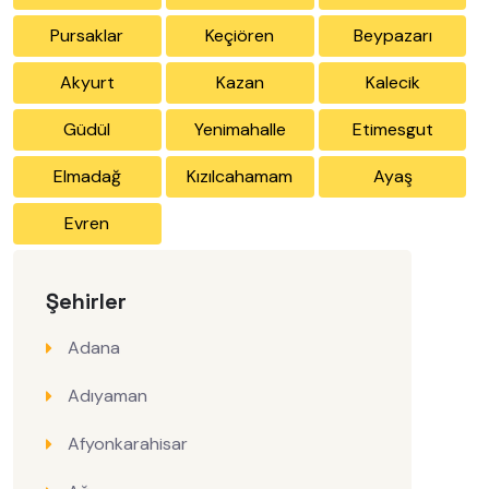
Pursaklar
Keçiören
Beypazarı
Akyurt
Kazan
Kalecik
Güdül
Yenimahalle
Etimesgut
Elmadağ
Kızılcahamam
Ayaş
Evren
Şehirler
Adana
Adıyaman
Afyonkarahisar