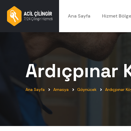
Ana Sayfa
Hizmet Bölge
Ardıçpınar 
Ana Sayfa
Amasya
Göynücek
Ardıçpınar Kö