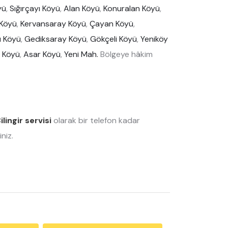
yü
,
Sığırçayı Köyü
,
Alan Köyü
,
Konuralan Köyü
,
Köyü
,
Kervansaray Köyü
,
Çayan Köyü
,
ı Köyü
,
Gediksaray Köyü
,
Gökçeli Köyü
,
Yeniköy
i Köyü
,
Asar Köyü
,
Yeni Mah.
Bölgeye hâkim
.
ilingir servisi
olarak bir telefon kadar
niz.