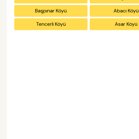
Başpınar Köyü
Abacı Köyü
Tencerli Köyü
Asar Köyü