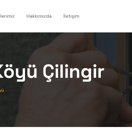
lerimiz
Hakkımızda
İletişim
Köyü
Çilingir
yü