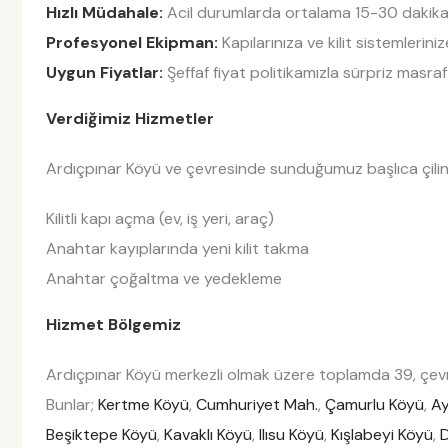
Hızlı Müdahale:
Acil durumlarda ortalama 15-30 dakika i
Profesyonel Ekipman:
Kapılarınıza ve kilit sistemlerin
Uygun Fiyatlar:
Şeffaf fiyat politikamızla sürpriz masraf
Verdiğimiz Hizmetler
Ardıçpınar Köyü ve çevresinde sunduğumuz başlıca çilingi
Kilitli kapı açma (ev, iş yeri, araç)
Anahtar kayıplarında yeni kilit takma
Anahtar çoğaltma ve yedekleme
Hizmet Bölgemiz
Ardıçpınar Köyü merkezli olmak üzere toplamda 39, çevr
Bunlar;
Kertme Köyü
,
Cumhuriyet Mah.
,
Çamurlu Köyü
,
Ay
Beşiktepe Köyü
,
Kavaklı Köyü
,
Ilısu Köyü
,
Kışlabeyi Köyü
,