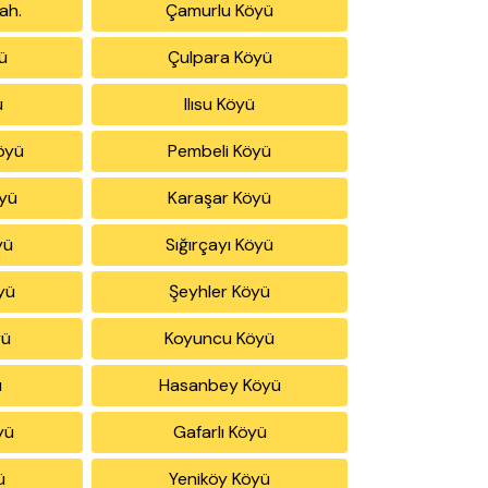
ah.
Çamurlu Köyü
ü
Çulpara Köyü
ü
Ilısu Köyü
öyü
Pembeli Köyü
öyü
Karaşar Köyü
yü
Sığırçayı Köyü
yü
Şeyhler Köyü
yü
Koyuncu Köyü
ü
Hasanbey Köyü
yü
Gafarlı Köyü
ü
Yeniköy Köyü