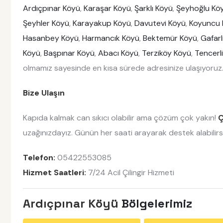
Ardıçpınar Köyü
,
Karaşar Köyü
,
Şarklı Köyü
,
Şeyhoğlu Kö
Şeyhler Köyü
,
Karayakup Köyü
,
Davutevi Köyü
,
Koyuncu 
Hasanbey Köyü
,
Harmancık Köyü
,
Bektemür Köyü
,
Gafarl
Köyü
,
Başpınar Köyü
,
Abacı Köyü
,
Terziköy Köyü
,
Tencerl
olmamız sayesinde en kısa sürede adresinize ulaşıyoruz
Bize Ulaşın
Kapıda kalmak can sıkıcı olabilir ama çözüm çok yakın!
Ç
uzağınızdayız. Günün her saati arayarak destek alabilirsi
Telefon:
05422553085
Hizmet Saatleri:
7/24 Acil Çilingir Hizmeti
Ardıçpınar Köyü
Bölgelerimiz