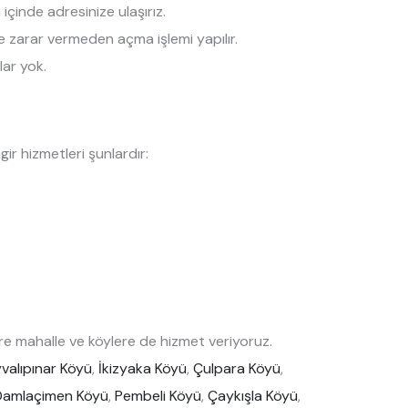
çinde adresinize ulaşırız.
ize zarar vermeden açma işlemi yapılır.
lar yok.
r hizmetleri şunlardır:
e mahalle ve köylere de hizmet veriyoruz.
valıpınar Köyü
,
İkizyaka Köyü
,
Çulpara Köyü
,
Damlaçimen Köyü
,
Pembeli Köyü
,
Çaykışla Köyü
,