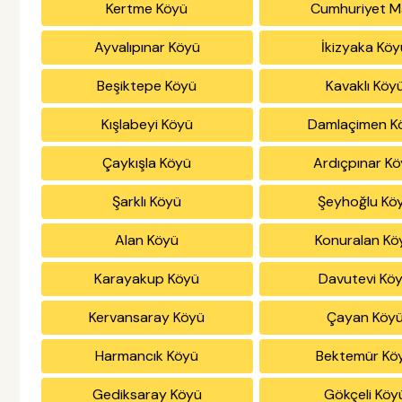
Kertme Köyü
Cumhuriyet M
Ayvalıpınar Köyü
İkizyaka Köy
Beşiktepe Köyü
Kavaklı Köy
Kışlabeyi Köyü
Damlaçimen K
Çaykışla Köyü
Ardıçpınar K
Şarklı Köyü
Şeyhoğlu Kö
Alan Köyü
Konuralan Kö
Karayakup Köyü
Davutevi Kö
Kervansaray Köyü
Çayan Köy
Harmancık Köyü
Bektemür Kö
Gediksaray Köyü
Gökçeli Köy