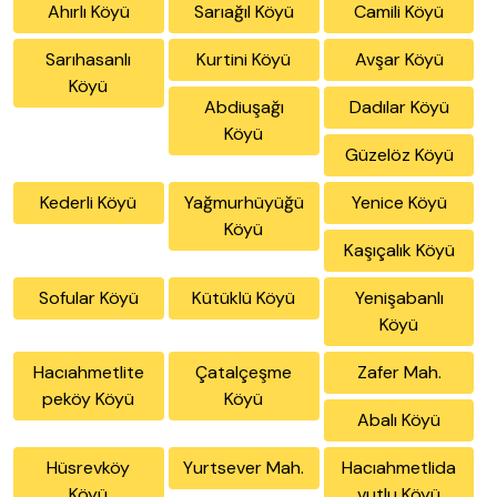
Ahırlı Köyü
Sarıağıl Köyü
Camili Köyü
Sarıhasanlı
Kurtini Köyü
Avşar Köyü
Köyü
Abdiuşağı
Dadılar Köyü
Köyü
Güzelöz Köyü
Kederli Köyü
Yağmurhüyüğü
Yenice Köyü
Köyü
Kaşıçalık Köyü
Sofular Köyü
Kütüklü Köyü
Yenişabanlı
Köyü
Hacıahmetlite
Çatalçeşme
Zafer Mah.
peköy Köyü
Köyü
Abalı Köyü
Hüsrevköy
Yurtsever Mah.
Hacıahmetlida
Köyü
vutlu Köyü