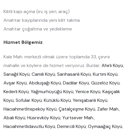
Kilitli kapı açma (ev, iş yeri, araç)
Anahtar kayıplarında yeni kilit takma
Anahtar çoğaltma ve yedekleme
Hizmet Bölgemiz
Kale Mah. merkezli olmak üzere toplamda 33, çevre
mahalle ve köylere de hizmet veriyoruz. Bunlar;
Ahırlı Köyü
,
Sarıağıl Köyü
,
Camili Köyü
,
Sarıhasanlı Köyü
,
Kurtini Köyü
,
Avşar Köyü
,
Abdiuşağı Köyü
,
Dadılar Köyü
,
Güzelöz Köyü
,
Kederli Köyü
,
Yağmurhüyüğü Köyü
,
Yenice Köyü
,
Kaşıçalık
Köyü
,
Sofular Köyü
,
Kütüklü Köyü
,
Yenişabanlı Köyü
,
Hacıahmetlitepeköy Köyü
,
Çatalçeşme Köyü
,
Zafer Mah.
,
Abalı Köyü
,
Hüsrevköy Köyü
,
Yurtsever Mah.
,
Hacıahmetlidavutlu Köyü
,
Demircili Köyü
,
Oymaağaç Köyü
,