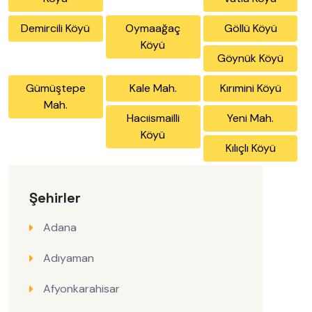
Demircili Köyü
Oymaağaç
Göllü Köyü
Köyü
Göynük Köyü
Gümüştepe
Kale Mah.
Kırımini Köyü
Mah.
Hacıismailli
Yeni Mah.
Köyü
Kılıçlı Köyü
Şehirler
Adana
Adıyaman
Afyonkarahisar