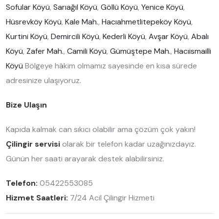
Sofular Köyü
,
Sarıağıl Köyü
,
Göllü Köyü
,
Yenice Köyü
,
Hüsrevköy Köyü
,
Kale Mah.
,
Hacıahmetlitepeköy Köyü
,
Kurtini Köyü
,
Demircili Köyü
,
Kederli Köyü
,
Avşar Köyü
,
Abalı
Köyü
,
Zafer Mah.
,
Camili Köyü
,
Gümüştepe Mah.
,
Hacıismailli
Köyü
Bölgeye hâkim olmamız sayesinde en kısa sürede
adresinize ulaşıyoruz.
Bize Ulaşın
Kapıda kalmak can sıkıcı olabilir ama çözüm çok yakın!
Çilingir servisi
olarak bir telefon kadar uzağınızdayız.
Günün her saati arayarak destek alabilirsiniz.
Telefon:
05422553085
Hizmet Saatleri:
7/24 Acil Çilingir Hizmeti