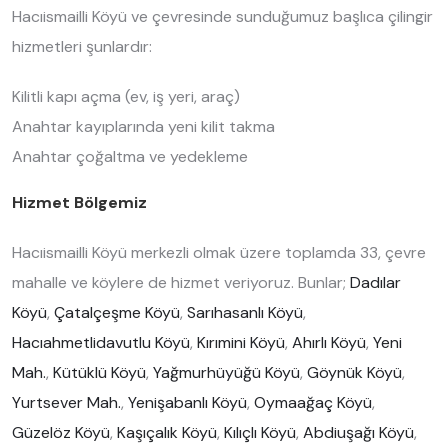
Hacıismailli Köyü ve çevresinde sunduğumuz başlıca çilingir
hizmetleri şunlardır:
Kilitli kapı açma (ev, iş yeri, araç)
Anahtar kayıplarında yeni kilit takma
Anahtar çoğaltma ve yedekleme
Hizmet Bölgemiz
Hacıismailli Köyü merkezli olmak üzere toplamda 33, çevre
mahalle ve köylere de hizmet veriyoruz. Bunlar;
Dadılar
Köyü
,
Çatalçeşme Köyü
,
Sarıhasanlı Köyü
,
Hacıahmetlidavutlu Köyü
,
Kırımini Köyü
,
Ahırlı Köyü
,
Yeni
Mah.
,
Kütüklü Köyü
,
Yağmurhüyüğü Köyü
,
Göynük Köyü
,
Yurtsever Mah.
,
Yenişabanlı Köyü
,
Oymaağaç Köyü
,
Güzelöz Köyü
,
Kaşıçalık Köyü
,
Kılıçlı Köyü
,
Abdiuşağı Köyü
,