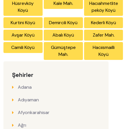
Hüsrevköy
Kale Mah.
Hacıahmetlite
Köyü
peköy Köyü
Kurtini Köyü
Demircili Köyü
Kederli Köyü
Avşar Köyü
Abalı Köyü
Zafer Mah.
Camili Köyü
Gümüştepe
Hacıismailli
Mah.
Köyü
Şehirler
Adana
Adıyaman
Afyonkarahisar
Ağrı