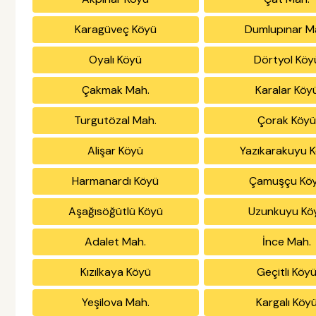
Karagüveç Köyü
Dumlupınar M
Oyalı Köyü
Dörtyol Köy
Çakmak Mah.
Karalar Köy
Turgutözal Mah.
Çorak Köy
Alişar Köyü
Yazıkarakuyu 
Harmanardı Köyü
Çamuşçu Kö
Aşağısöğütlü Köyü
Uzunkuyu Kö
Adalet Mah.
İnce Mah.
Kızılkaya Köyü
Geçitli Köy
Yeşilova Mah.
Kargalı Köy