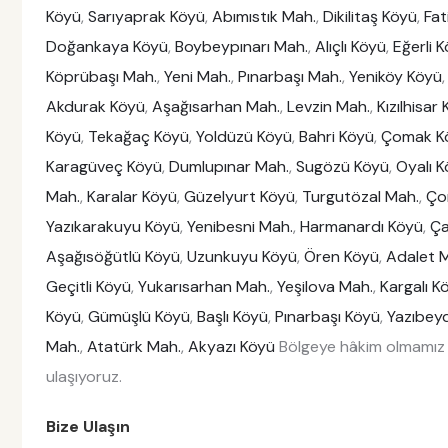
Köyü
,
Sarıyaprak Köyü
,
Abımıstık Mah.
,
Dikilitaş Köyü
,
Fat
Doğankaya Köyü
,
Boybeypınarı Mah.
,
Alıçlı Köyü
,
Eğerli 
Köprübaşı Mah.
,
Yeni Mah.
,
Pınarbaşı Mah.
,
Yeniköy Köyü
Akdurak Köyü
,
Aşağısarhan Mah.
,
Levzin Mah.
,
Kızılhisar
Köyü
,
Tekağaç Köyü
,
Yoldüzü Köyü
,
Bahri Köyü
,
Çomak K
Karagüveç Köyü
,
Dumlupınar Mah.
,
Sugözü Köyü
,
Oyalı 
Mah.
,
Karalar Köyü
,
Güzelyurt Köyü
,
Turgutözal Mah.
,
Ço
Yazıkarakuyu Köyü
,
Yenibesni Mah.
,
Harmanardı Köyü
,
Ça
Aşağısöğütlü Köyü
,
Uzunkuyu Köyü
,
Ören Köyü
,
Adalet 
Geçitli Köyü
,
Yukarısarhan Mah.
,
Yeşilova Mah.
,
Kargalı K
Köyü
,
Gümüşlü Köyü
,
Başlı Köyü
,
Pınarbaşı Köyü
,
Yazıbeyd
Mah.
,
Atatürk Mah.
,
Akyazı Köyü
Bölgeye hâkim olmamız 
ulaşıyoruz.
Bize Ulaşın