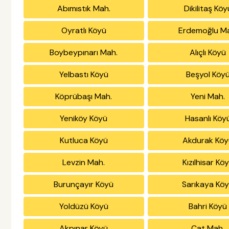
Abımıstık Mah.
Dikilitaş Köy
Oyratlı Köyü
Erdemoğlu M
Boybeypınarı Mah.
Alıçlı Köyü
Yelbastı Köyü
Beşyol Köy
Köprübaşı Mah.
Yeni Mah.
Yeniköy Köyü
Hasanlı Köy
Kutluca Köyü
Akdurak Köy
Levzin Mah.
Kızılhisar Kö
Burunçayır Köyü
Sarıkaya Kö
Yoldüzü Köyü
Bahri Köyü
Akpınar Köyü
Çat Mah.