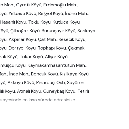
ih Mah.
,
Oyratlı Köyü
,
Erdemoğlu Mah.
,
Köyü
,
Yelbastı Köyü
,
Beşyol Köyü
,
İnönü Mah.
,
,
Hasanlı Köyü
,
Toklu Köyü
,
Kutluca Köyü
,
 Köyü
,
Çilboğaz Köyü
,
Burunçayır Köyü
,
Sarıkaya
öyü
,
Akpınar Köyü
,
Çat Mah.
,
Kesecik Köyü
,
Köyü
,
Dörtyol Köyü
,
Topkapı Köyü
,
Çakmak
rak Köyü
,
Tokar Köyü
,
Alişar Köyü
,
muşçu Köyü
,
Kaymakamhasantütün Mah.
,
Mah.
,
İnce Mah.
,
Boncuk Köyü
,
Kızılkaya Köyü
,
öyü
,
Akkuyu Köyü
,
Pınarbaşı Osb
,
Sayören
ili Köyü
,
Atmalı Köyü
,
Güneykaş Köyü
,
Tetirli
sayesinde en kısa sürede adresinize