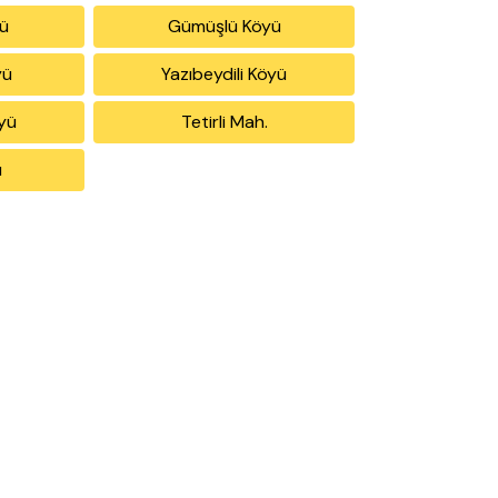
ü
Gümüşlü Köyü
yü
Yazıbeydili Köyü
yü
Tetirli Mah.
ü