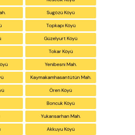
ah.
Sugözü Köyü
ü
Topkapı Köyü
ü
Güzelyurt Köyü
ü
Tokar Köyü
Köyü
Yenibesni Mah.
yü
Kaymakamhasantütün Mah.
yü
Ören Köyü
Boncuk Köyü
ü
Yukarısarhan Mah.
ü
Akkuyu Köyü