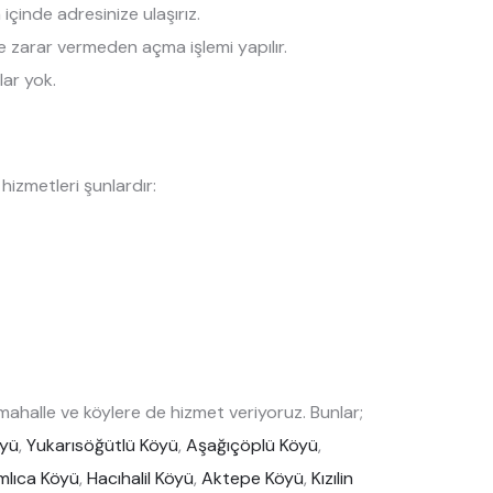
çinde adresinize ulaşırız.
ize zarar vermeden açma işlemi yapılır.
lar yok.
izmetleri şunlardır:
ahalle ve köylere de hizmet veriyoruz. Bunlar;
öyü
,
Yukarısöğütlü Köyü
,
Aşağıçöplü Köyü
,
lıca Köyü
,
Hacıhalil Köyü
,
Aktepe Köyü
,
Kızılin