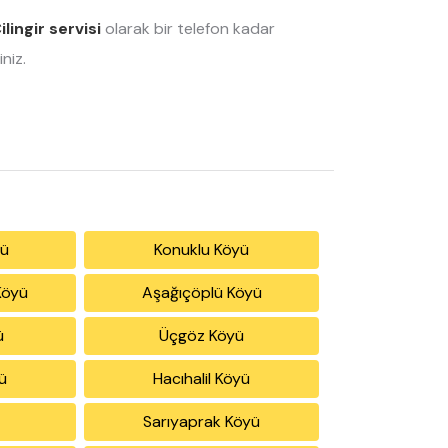
ilingir servisi
olarak bir telefon kadar
niz.
yü
Konuklu Köyü
Köyü
Aşağıçöplü Köyü
ü
Üçgöz Köyü
ü
Hacıhalil Köyü
Sarıyaprak Köyü