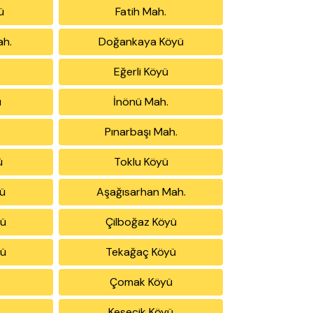
ü
Fatih Mah.
ah.
Doğankaya Köyü
Eğerli Köyü
ü
İnönü Mah.
Pınarbaşı Mah.
ü
Toklu Köyü
ü
Aşağısarhan Mah.
yü
Çilboğaz Köyü
yü
Tekağaç Köyü
Çomak Köyü
Kesecik Köyü