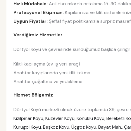
Hızlı Müdahale:
Acil durumlarda ortalama 15-30 dakika i
Profesyonel Ekipman:
Kapılarınıza ve kilit sistemlerin
Uygun Fiyatlar:
Şeffaf fiyat politikamızla sürpriz masraf
Verdiğimiz Hizmetler
Dörtyol Köyü ve çevresinde sunduğumuz başlıca çilingir h
Kilitli kapı açma (ev, iş yeri, araç)
Anahtar kayıplarında yeni kilit takma
Anahtar çoğaltma ve yedekleme
Hizmet Bölgemiz
Dörtyol Köyü merkezli olmak üzere toplamda 89, çevre m
Kızılpınar Köyü
,
Kuzevler Köyü
,
Konuklu Köyü
,
Bereketli K
Kurugöl Köyü
,
Beşkoz Köyü
,
Üçgöz Köyü
,
Bayat Mah.
,
Çam