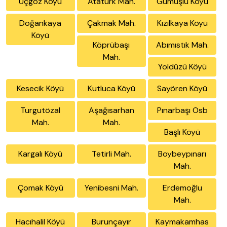
Üçgöz Köyü
Atatürk Mah.
Gümüşlü Köyü
Doğankaya
Çakmak Mah.
Kızılkaya Köyü
Köyü
Köprübaşı
Abımıstık Mah.
Mah.
Yoldüzü Köyü
Kesecik Köyü
Kutluca Köyü
Sayören Köyü
Turgutözal
Aşağısarhan
Pınarbaşı Osb
Mah.
Mah.
Başlı Köyü
Kargalı Köyü
Tetirli Mah.
Boybeypınarı
Mah.
Çomak Köyü
Yenibesni Mah.
Erdemoğlu
Mah.
Hacıhalil Köyü
Burunçayır
Kaymakamhas