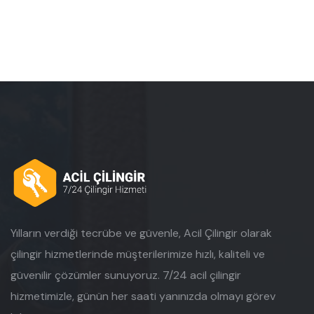
Yılların verdiği tecrübe ve güvenle, Acil Çilingir olarak
çilingir hizmetlerinde müşterilerimize hızlı, kaliteli ve
güvenilir çözümler sunuyoruz. 7/24 acil çilingir
hizmetimizle, günün her saati yanınızda olmayı görev