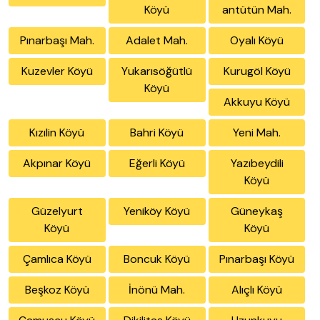
Köyü
antütün Mah.
Pınarbaşı Mah.
Adalet Mah.
Oyalı Köyü
Kuzevler Köyü
Yukarısöğütlü
Kurugöl Köyü
Köyü
Akkuyu Köyü
Kızılin Köyü
Bahri Köyü
Yeni Mah.
Akpınar Köyü
Eğerli Köyü
Yazıbeydili
Köyü
Güzelyurt
Yeniköy Köyü
Güneykaş
Köyü
Köyü
Çamlıca Köyü
Boncuk Köyü
Pınarbaşı Köyü
Beşkoz Köyü
İnönü Mah.
Alıçlı Köyü