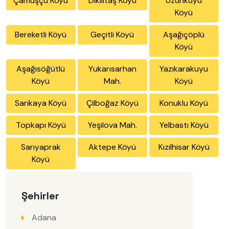
Çamuşçu Köyü
Dikilitaş Köyü
Uzunkuyu
Köyü
Bereketli Köyü
Geçitli Köyü
Aşağıçöplü
Köyü
Aşağısöğütlü
Yukarısarhan
Yazıkarakuyu
Köyü
Mah.
Köyü
Sarıkaya Köyü
Çilboğaz Köyü
Konuklu Köyü
Topkapı Köyü
Yeşilova Mah.
Yelbastı Köyü
Sarıyaprak
Aktepe Köyü
Kızılhisar Köyü
Köyü
Şehirler
Adana