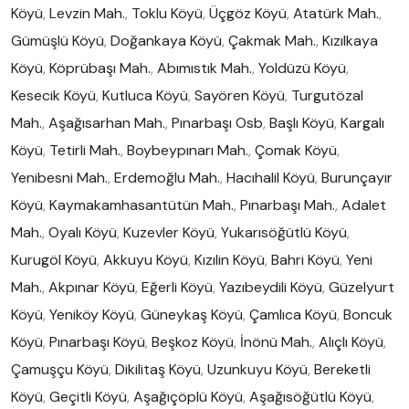
Köyü
,
Levzin Mah.
,
Toklu Köyü
,
Üçgöz Köyü
,
Atatürk Mah.
,
Gümüşlü Köyü
,
Doğankaya Köyü
,
Çakmak Mah.
,
Kızılkaya
Köyü
,
Köprübaşı Mah.
,
Abımıstık Mah.
,
Yoldüzü Köyü
,
Kesecik Köyü
,
Kutluca Köyü
,
Sayören Köyü
,
Turgutözal
Mah.
,
Aşağısarhan Mah.
,
Pınarbaşı Osb
,
Başlı Köyü
,
Kargalı
Köyü
,
Tetirli Mah.
,
Boybeypınarı Mah.
,
Çomak Köyü
,
Yenibesni Mah.
,
Erdemoğlu Mah.
,
Hacıhalil Köyü
,
Burunçayır
Köyü
,
Kaymakamhasantütün Mah.
,
Pınarbaşı Mah.
,
Adalet
Mah.
,
Oyalı Köyü
,
Kuzevler Köyü
,
Yukarısöğütlü Köyü
,
Kurugöl Köyü
,
Akkuyu Köyü
,
Kızılin Köyü
,
Bahri Köyü
,
Yeni
Mah.
,
Akpınar Köyü
,
Eğerli Köyü
,
Yazıbeydili Köyü
,
Güzelyurt
Köyü
,
Yeniköy Köyü
,
Güneykaş Köyü
,
Çamlıca Köyü
,
Boncuk
Köyü
,
Pınarbaşı Köyü
,
Beşkoz Köyü
,
İnönü Mah.
,
Alıçlı Köyü
,
Çamuşçu Köyü
,
Dikilitaş Köyü
,
Uzunkuyu Köyü
,
Bereketli
Köyü
,
Geçitli Köyü
,
Aşağıçöplü Köyü
,
Aşağısöğütlü Köyü
,