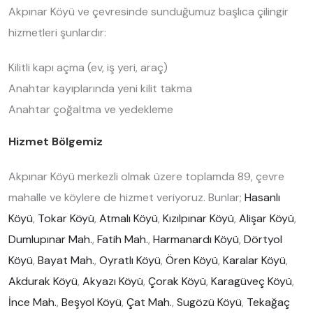
Akpınar Köyü ve çevresinde sunduğumuz başlıca çilingir
hizmetleri şunlardır:
Kilitli kapı açma (ev, iş yeri, araç)
Anahtar kayıplarında yeni kilit takma
Anahtar çoğaltma ve yedekleme
Hizmet Bölgemiz
Akpınar Köyü merkezli olmak üzere toplamda 89, çevre
mahalle ve köylere de hizmet veriyoruz. Bunlar;
Hasanlı
Köyü
,
Tokar Köyü
,
Atmalı Köyü
,
Kızılpınar Köyü
,
Alişar Köyü
,
Dumlupınar Mah.
,
Fatih Mah.
,
Harmanardı Köyü
,
Dörtyol
Köyü
,
Bayat Mah.
,
Oyratlı Köyü
,
Ören Köyü
,
Karalar Köyü
,
Akdurak Köyü
,
Akyazı Köyü
,
Çorak Köyü
,
Karagüveç Köyü
,
İnce Mah.
,
Beşyol Köyü
,
Çat Mah.
,
Sugözü Köyü
,
Tekağaç