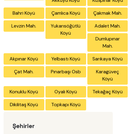
Akkuyu Köyü
Kızılpınar Köyü
Bahri Köyü
Çamlıca Köyü
Çakmak Mah.
Levzin Mah.
Yukarısöğütlü
Adalet Mah.
Köyü
Dumlupınar
Mah.
Akpınar Köyü
Yelbastı Köyü
Sarıkaya Köyü
Çat Mah.
Pınarbaşı Osb
Karagüveç
Köyü
Konuklu Köyü
Oyalı Köyü
Tekağaç Köyü
Dikilitaş Köyü
Topkapı Köyü
Şehirler