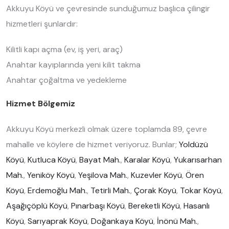
Akkuyu Köyü ve çevresinde sunduğumuz başlıca çilingir
hizmetleri şunlardır:
Kilitli kapı açma (ev, iş yeri, araç)
Anahtar kayıplarında yeni kilit takma
Anahtar çoğaltma ve yedekleme
Hizmet Bölgemiz
Akkuyu Köyü merkezli olmak üzere toplamda 89, çevre
mahalle ve köylere de hizmet veriyoruz. Bunlar;
Yoldüzü
Köyü
,
Kutluca Köyü
,
Bayat Mah.
,
Karalar Köyü
,
Yukarısarhan
Mah.
,
Yeniköy Köyü
,
Yeşilova Mah.
,
Kuzevler Köyü
,
Ören
Köyü
,
Erdemoğlu Mah.
,
Tetirli Mah.
,
Çorak Köyü
,
Tokar Köyü
,
Aşağıçöplü Köyü
,
Pınarbaşı Köyü
,
Bereketli Köyü
,
Hasanlı
Köyü
,
Sarıyaprak Köyü
,
Doğankaya Köyü
,
İnönü Mah.
,