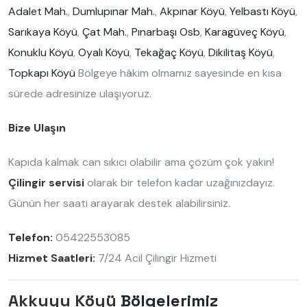
Adalet Mah.
,
Dumlupınar Mah.
,
Akpınar Köyü
,
Yelbastı Köyü
,
Sarıkaya Köyü
,
Çat Mah.
,
Pınarbaşı Osb
,
Karagüveç Köyü
,
Konuklu Köyü
,
Oyalı Köyü
,
Tekağaç Köyü
,
Dikilitaş Köyü
,
Topkapı Köyü
Bölgeye hâkim olmamız sayesinde en kısa
sürede adresinize ulaşıyoruz.
Bize Ulaşın
Kapıda kalmak can sıkıcı olabilir ama çözüm çok yakın!
Çilingir servisi
olarak bir telefon kadar uzağınızdayız.
Günün her saati arayarak destek alabilirsiniz.
Telefon:
05422553085
Hizmet Saatleri:
7/24 Acil Çilingir Hizmeti
Akkuyu Köyü
Bölgelerimiz