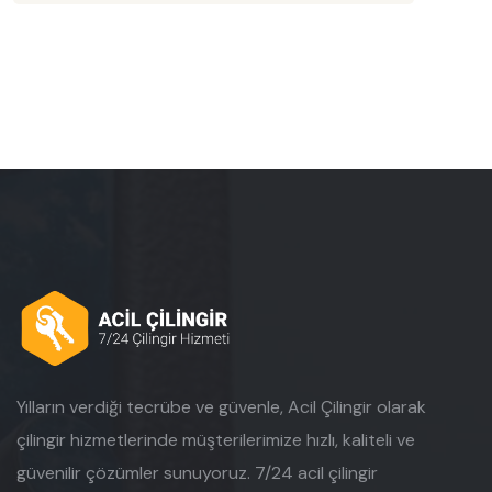
Yılların verdiği tecrübe ve güvenle, Acil Çilingir olarak
çilingir hizmetlerinde müşterilerimize hızlı, kaliteli ve
güvenilir çözümler sunuyoruz. 7/24 acil çilingir