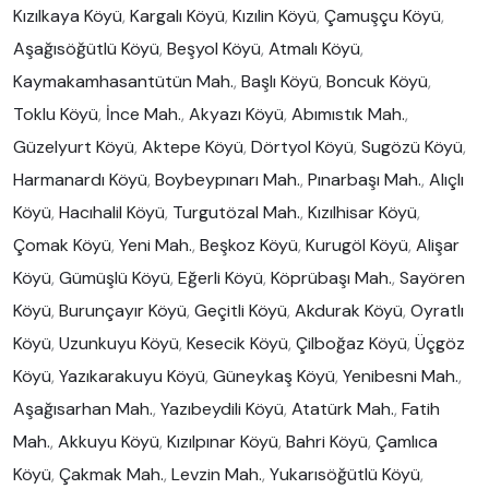
Kızılkaya Köyü
,
Kargalı Köyü
,
Kızılin Köyü
,
Çamuşçu Köyü
,
Aşağısöğütlü Köyü
,
Beşyol Köyü
,
Atmalı Köyü
,
Kaymakamhasantütün Mah.
,
Başlı Köyü
,
Boncuk Köyü
,
Toklu Köyü
,
İnce Mah.
,
Akyazı Köyü
,
Abımıstık Mah.
,
Güzelyurt Köyü
,
Aktepe Köyü
,
Dörtyol Köyü
,
Sugözü Köyü
,
Harmanardı Köyü
,
Boybeypınarı Mah.
,
Pınarbaşı Mah.
,
Alıçlı
Köyü
,
Hacıhalil Köyü
,
Turgutözal Mah.
,
Kızılhisar Köyü
,
Çomak Köyü
,
Yeni Mah.
,
Beşkoz Köyü
,
Kurugöl Köyü
,
Alişar
Köyü
,
Gümüşlü Köyü
,
Eğerli Köyü
,
Köprübaşı Mah.
,
Sayören
Köyü
,
Burunçayır Köyü
,
Geçitli Köyü
,
Akdurak Köyü
,
Oyratlı
Köyü
,
Uzunkuyu Köyü
,
Kesecik Köyü
,
Çilboğaz Köyü
,
Üçgöz
Köyü
,
Yazıkarakuyu Köyü
,
Güneykaş Köyü
,
Yenibesni Mah.
,
Aşağısarhan Mah.
,
Yazıbeydili Köyü
,
Atatürk Mah.
,
Fatih
Mah.
,
Akkuyu Köyü
,
Kızılpınar Köyü
,
Bahri Köyü
,
Çamlıca
Köyü
,
Çakmak Mah.
,
Levzin Mah.
,
Yukarısöğütlü Köyü
,