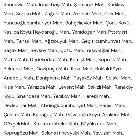
Serinevler Mah.
,
Irmakbaşı Mah.
,
Şıhmurat Mah.
,
Kadıköy
Mah.
,
Suluca Mah.
,
Zağarlı Mah.
,
Akdeniz Mah.
,
Cırık Mah.
,
Yunusoğlucumhuriyet Mah.
,
Bahçelıevler Mah.
,
Çorlu Köyü
,
Kaşlıca Köyü
,
Haydaroğlu Mah.
,
Yenidoğan Mah
,
Pttevleri
Mah.
,
Tahsilli Mah.
,
Ağzıbüyük Mah.
,
Geçitlicumhuriyet Mah.
,
Başak Mah.
,
Beyköy Mah.
,
Çotlu Mah.
,
Yeşilbağlar Mah.
,
Mutlu Mah.
,
Dedekorkut Mah.
,
Kamışlı Mah.
,
Köprülü Mah.
,
Pekmezli Mah.
,
Gazipaşa Mah.
,
Koza Mah.
,
Baklalı Köyü
,
Anadolu Mah.
,
Danişment Mah.
,
Paşaköy Mah.
,
Solaklı Mah.
,
Kışla Mah.
,
Yalnızca Mah.
,
Levent Mah.
,
Sakızlı Mah.
,
Ranaköy
Köyü
,
Sinanpaşa Mah.
,
Yeniköy Mah.
,
Herekli Mah.
,
Dedepınar Mah.
,
Abdioğlucumhuriyet Mah.
,
Hacıali Mah.
,
Çelemli Mah.
,
Eğriağaç Mah.
,
Güveloğlu Köyü
,
Atakent Mah.
,
Gökçelı Mah.
,
Kazımkarabekir Mah.
,
Büyükkapılı Mah.
,
Köprügözü Mah.
,
Selahattineyyubi Mah.
,
Yavuzlar Mah.
,