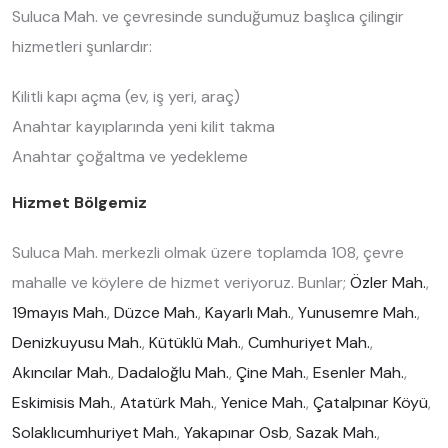
Suluca Mah. ve çevresinde sunduğumuz başlıca çilingir
hizmetleri şunlardır:
Kilitli kapı açma (ev, iş yeri, araç)
Anahtar kayıplarında yeni kilit takma
Anahtar çoğaltma ve yedekleme
Hizmet Bölgemiz
Suluca Mah. merkezli olmak üzere toplamda 108, çevre
mahalle ve köylere de hizmet veriyoruz. Bunlar;
Özler Mah.
,
19mayıs Mah.
,
Düzce Mah.
,
Kayarlı Mah.
,
Yunusemre Mah.
,
Denizkuyusu Mah.
,
Kütüklü Mah.
,
Cumhuriyet Mah.
,
Akıncılar Mah.
,
Dadaloğlu Mah.
,
Çine Mah.
,
Esenler Mah.
,
Eskimisis Mah.
,
Atatürk Mah.
,
Yenice Mah.
,
Çatalpınar Köyü
,
Solaklıcumhuriyet Mah.
,
Yakapınar Osb
,
Sazak Mah.
,