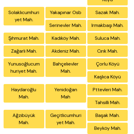
Solaklıcumhuri
Yakapınar Osb
Sazak Mah.
yet Mah.
Serinevler Mah.
Irmakbaşı Mah.
Şıhmurat Mah.
Kadıköy Mah.
Suluca Mah.
Zağarlı Mah.
Akdeniz Mah.
Cırık Mah.
Yunusoğlucum
Bahçelıevler
Çorlu Köyü
huriyet Mah.
Mah.
Kaşlıca Köyü
Haydaroğlu
Yenidoğan
Pttevleri Mah.
Mah.
Mah
Tahsilli Mah.
Ağzıbüyük
Geçitlicumhuri
Başak Mah.
Mah.
yet Mah.
Beyköy Mah.