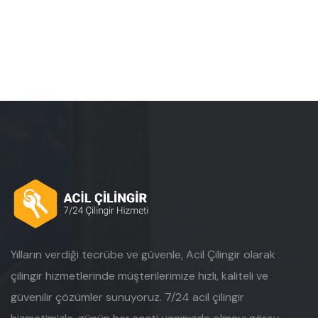
Yılların verdiği tecrübe ve güvenle, Acil Çilingir olarak
çilingir hizmetlerinde müşterilerimize hızlı, kaliteli ve
güvenilir çözümler sunuyoruz. 7/24 acil çilingir