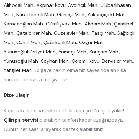
Alihocalı Mah.
,
Akpınar Köyü
,
Aydıncık Mah.
,
Ulubatlıhasan
Mah.
,
Karaahmetli Mah.
,
Güneşli Mah.
,
Yukarıçiçekli Mah.
,
Karacaoğlan Mah.
,
Gümüşyazı Mah.
,
Akdam Mah.
,
Çamlıbel
Mah.
,
Çatalpınar Mah.
,
Güzelevler Mah.
,
Taşçı Mah.
,
Sağdıçlı
Mah.
,
Camili Mah.
,
Çağırkanlı Mah.
,
Özgür Mah.
,
Yunusoğluhürriyet Mah.
,
Yamaçlı Mah.
,
Sarıçam Mah.
,
Yunusoğlu Mah.
,
Seyhan Mah.
,
Çelemli Köyü
,
Dervişler Mah.
,
Yahşiler Mah.
Bölgeye hâkim olmamız sayesinde en kısa
sürede adresinize ulaşıyoruz.
Bize Ulaşın
Kapıda kalmak can sıkıcı olabilir ama çözüm çok yakın!
Çilingir servisi
olarak bir telefon kadar uzağınızdayız.
Günün her saati arayarak destek alabilirsiniz.