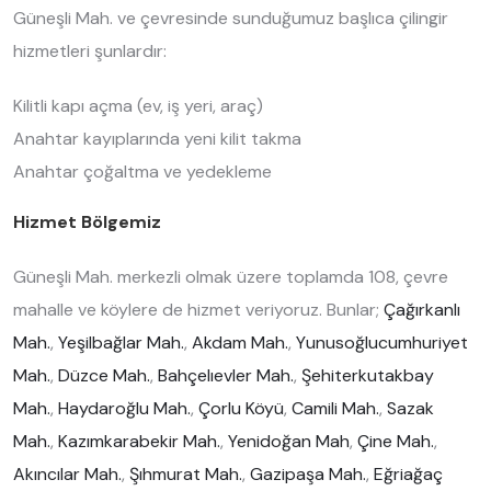
Güneşli Mah. ve çevresinde sunduğumuz başlıca çilingir
hizmetleri şunlardır:
Kilitli kapı açma (ev, iş yeri, araç)
Anahtar kayıplarında yeni kilit takma
Anahtar çoğaltma ve yedekleme
Hizmet Bölgemiz
Güneşli Mah. merkezli olmak üzere toplamda 108, çevre
mahalle ve köylere de hizmet veriyoruz. Bunlar;
Çağırkanlı
Mah.
,
Yeşilbağlar Mah.
,
Akdam Mah.
,
Yunusoğlucumhuriyet
Mah.
,
Düzce Mah.
,
Bahçelıevler Mah.
,
Şehiterkutakbay
Mah.
,
Haydaroğlu Mah.
,
Çorlu Köyü
,
Camili Mah.
,
Sazak
Mah.
,
Kazımkarabekir Mah.
,
Yenidoğan Mah
,
Çine Mah.
,
Akıncılar Mah.
,
Şıhmurat Mah.
,
Gazipaşa Mah.
,
Eğriağaç