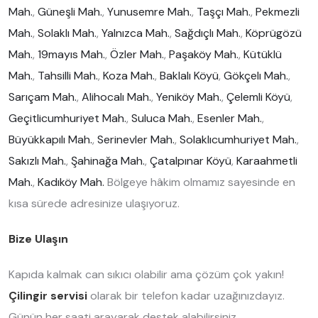
Mah.
,
Güneşli Mah.
,
Yunusemre Mah.
,
Taşçı Mah.
,
Pekmezli
Mah.
,
Solaklı Mah.
,
Yalnızca Mah.
,
Sağdıçlı Mah.
,
Köprügözü
Mah.
,
19mayıs Mah.
,
Özler Mah.
,
Paşaköy Mah.
,
Kütüklü
Mah.
,
Tahsilli Mah.
,
Koza Mah.
,
Baklalı Köyü
,
Gökçelı Mah.
,
Sarıçam Mah.
,
Alihocalı Mah.
,
Yeniköy Mah.
,
Çelemli Köyü
,
Geçitlicumhuriyet Mah.
,
Suluca Mah.
,
Esenler Mah.
,
Büyükkapılı Mah.
,
Serinevler Mah.
,
Solaklıcumhuriyet Mah.
,
Sakızlı Mah.
,
Şahinağa Mah.
,
Çatalpınar Köyü
,
Karaahmetli
Mah.
,
Kadıköy Mah.
Bölgeye hâkim olmamız sayesinde en
kısa sürede adresinize ulaşıyoruz.
Bize Ulaşın
Kapıda kalmak can sıkıcı olabilir ama çözüm çok yakın!
Çilingir servisi
olarak bir telefon kadar uzağınızdayız.
Günün her saati arayarak destek alabilirsiniz.