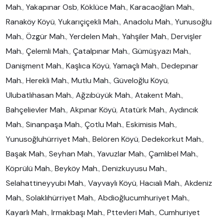
Mah.
,
Yakapınar Osb
,
Köklüce Mah.
,
Karacaoğlan Mah.
,
Ranaköy Köyü
,
Yukarıçiçekli Mah.
,
Anadolu Mah.
,
Yunusoğlu
Mah.
,
Özgür Mah.
,
Yerdelen Mah.
,
Yahşiler Mah.
,
Dervişler
Mah.
,
Çelemli Mah.
,
Çatalpınar Mah.
,
Gümüşyazı Mah.
,
Danişment Mah.
,
Kaşlıca Köyü
,
Yamaçlı Mah.
,
Dedepınar
Mah.
,
Herekli Mah.
,
Mutlu Mah.
,
Güveloğlu Köyü
,
Ulubatlıhasan Mah.
,
Ağzıbüyük Mah.
,
Atakent Mah.
,
Bahçelievler Mah.
,
Akpınar Köyü
,
Atatürk Mah.
,
Aydıncık
Mah.
,
Sinanpaşa Mah.
,
Çotlu Mah.
,
Eskimisis Mah.
,
Yunusoğluhürriyet Mah.
,
Belören Köyü
,
Dedekorkut Mah.
,
Başak Mah.
,
Seyhan Mah.
,
Yavuzlar Mah.
,
Çamlıbel Mah.
,
Köprülü Mah.
,
Beyköy Mah.
,
Denizkuyusu Mah.
,
Selahattineyyubi Mah.
,
Vayvaylı Köyü
,
Hacıali Mah.
,
Akdeniz
Mah.
,
Solaklıhürriyet Mah.
,
Abdioğlucumhuriyet Mah.
,
Kayarlı Mah.
,
Irmakbaşı Mah.
,
Pttevleri Mah.
,
Cumhuriyet