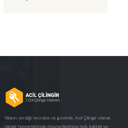
Yılların verdiği tecrübe ve güvenle, Acil Çilingir olarak
çilingir hizmetlerinde müşterilerimize hızlı, kaliteli ve