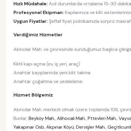
Hızlı Müdahale:
Acil durumlarda ortalama 15-30 dakika i
Profesyonel Ekipman:
Kapılarınıza ve kilit sistemlerin
Uygun Fiyatlar:
Şeffaf fiyat politikamızla sürpriz masraf
Verdiğimiz Hizmetler
Akıncılar Mah. ve çevresinde sunduğumuz başlıca çilingir 
Kilitli kapı açma (ev, iş yeri, araç)
Anahtar kayıplarında yeni kilit takma
Anahtar çoğaltma ve yedekleme
Hizmet Bölgemiz
Akıncılar Mah. merkezli olmak üzere toplamda 108, çevre
Bunlar;
Beyköy Mah.
,
Alihocalı Mah.
,
Pttevleri Mah.
,
Vayva
Yakapınar Osb
,
Akpınar Köyü
,
Dervişler Mah.
,
Geçitlicum