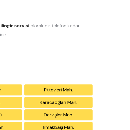
ilingir servisi
olarak bir telefon kadar
niz.
h.
Pttevleri Mah.
.
Karacaoğlan Mah.
ü
Dervişler Mah.
h.
Irmakbaşı Mah.