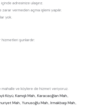
çinde adresinize ulaşırız.
ize zarar vermeden açma işlemi yapılır.
lar yok.
hizmetleri şunlardır:
 mahalle ve köylere de hizmet veriyoruz.
ylı Köyü
,
Kamışlı Mah.
,
Karacaoğlan Mah.
,
huriyet Mah.
,
Yunusoğlu Mah.
,
Irmakbaşı Mah.
,