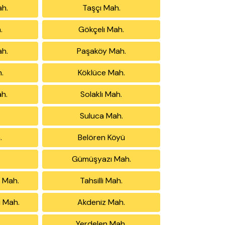
h.
Taşçı Mah.
.
Gökçelı Mah.
ah.
Paşaköy Mah.
.
Köklüce Mah.
h.
Solaklı Mah.
ü
Suluca Mah.
.
Belören Köyü
Gümüşyazı Mah.
 Mah.
Tahsilli Mah.
i Mah.
Akdeniz Mah.
Yerdelen Mah.