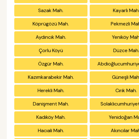
Sazak Mah.
Kayarlı Mah
Köprügözü Mah.
Pekmezli Ma
Aydıncık Mah.
Yeniköy Mah
Çorlu Köyü
Düzce Mah
Özgür Mah.
Abdioğlucumhuriy
Kazımkarabekir Mah.
Güneşli Mah
Herekli Mah.
Cırık Mah.
Danişment Mah.
Solaklıcumhuriye
Kadıköy Mah.
Yenidoğan M
Hacıali Mah.
Akıncılar Ma