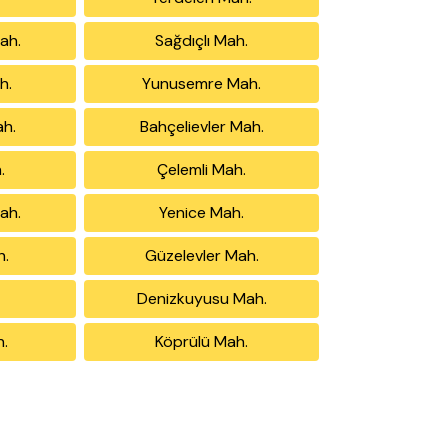
ah.
Sağdıçlı Mah.
h.
Yunusemre Mah.
h.
Bahçelievler Mah.
.
Çelemli Mah.
ah.
Yenice Mah.
h.
Güzelevler Mah.
Denizkuyusu Mah.
h.
Köprülü Mah.