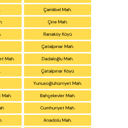
.
Çamlıbel Mah.
h.
Çine Mah.
.
Ranaköy Köyü
.
Çatalpınar Mah.
et Mah.
Dadaloğlu Mah.
.
Çatalpınar Köyü
Yunusoğluhürriyet Mah.
t Mah.
Bahçelıevler Mah.
ah
Cumhuriyet Mah.
h.
Anadolu Mah.