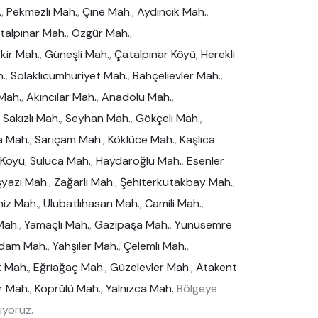
.
,
Pekmezli Mah.
,
Çine Mah.
,
Aydıncık Mah.
,
talpınar Mah.
,
Özgür Mah.
,
kir Mah.
,
Güneşli Mah.
,
Çatalpınar Köyü
,
Herekli
.
,
Solaklıcumhuriyet Mah.
,
Bahçelıevler Mah.
,
 Mah.
,
Akıncılar Mah.
,
Anadolu Mah.
,
,
Sakızlı Mah.
,
Seyhan Mah.
,
Gökçelı Mah.
,
a Mah.
,
Sarıçam Mah.
,
Köklüce Mah.
,
Kaşlıca
ı Köyü
,
Suluca Mah.
,
Haydaroğlu Mah.
,
Esenler
yazı Mah.
,
Zağarlı Mah.
,
Şehiterkutakbay Mah.
,
iz Mah.
,
Ulubatlıhasan Mah.
,
Camili Mah.
,
Mah.
,
Yamaçlı Mah.
,
Gazipaşa Mah.
,
Yunusemre
dam Mah.
,
Yahşiler Mah.
,
Çelemli Mah.
,
t Mah.
,
Eğriağaç Mah.
,
Güzelevler Mah.
,
Atakent
r Mah.
,
Köprülü Mah.
,
Yalnızca Mah.
Bölgeye
ıyoruz.