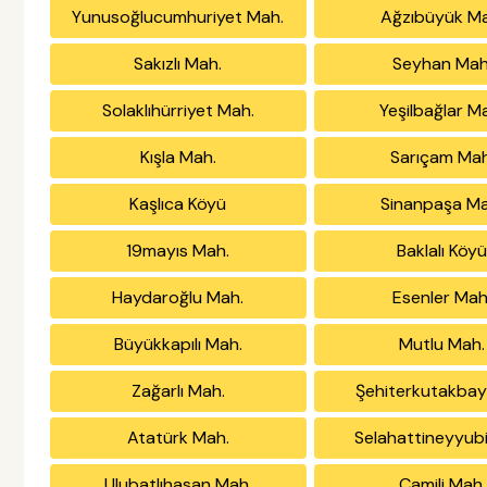
Yunusoğlucumhuriyet Mah.
Ağzıbüyük Ma
Sakızlı Mah.
Seyhan Mah
Solaklıhürriyet Mah.
Yeşilbağlar M
Kışla Mah.
Sarıçam Mah
Kaşlıca Köyü
Sinanpaşa Ma
19mayıs Mah.
Baklalı Köy
Haydaroğlu Mah.
Esenler Mah
Büyükkapılı Mah.
Mutlu Mah.
Zağarlı Mah.
Şehiterkutakbay
Atatürk Mah.
Selahattineyyub
Ulubatlıhasan Mah.
Camili Mah.