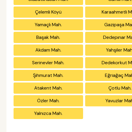
Çelemli Köyü
Karaahmetli M
Yamaçlı Mah.
Gazipaşa Ma
Başak Mah.
Dedepınar Ma
Akdam Mah.
Yahşiler Mah
Serinevler Mah.
Dedekorkut M
Şıhmurat Mah.
Eğriağaç Ma
Atakent Mah.
Çotlu Mah.
Özler Mah.
Yavuzlar Ma
Yalnızca Mah.