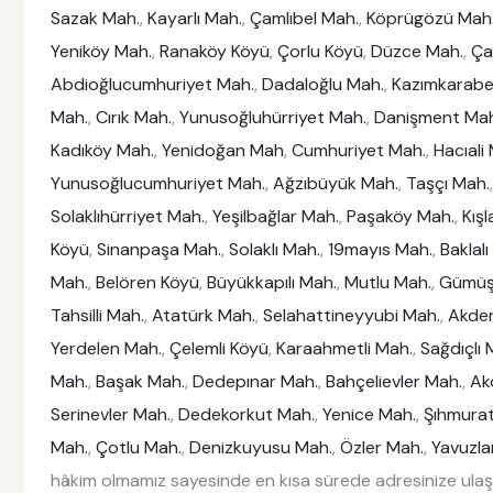
Sazak Mah.
,
Kayarlı Mah.
,
Çamlıbel Mah.
,
Köprügözü Mah
Yeniköy Mah.
,
Ranaköy Köyü
,
Çorlu Köyü
,
Düzce Mah.
,
Ça
Abdioğlucumhuriyet Mah.
,
Dadaloğlu Mah.
,
Kazımkarabe
Mah.
,
Cırık Mah.
,
Yunusoğluhürriyet Mah.
,
Danişment Mah
Kadıköy Mah.
,
Yenidoğan Mah
,
Cumhuriyet Mah.
,
Hacıali
Yunusoğlucumhuriyet Mah.
,
Ağzıbüyük Mah.
,
Taşçı Mah.
Solaklıhürriyet Mah.
,
Yeşilbağlar Mah.
,
Paşaköy Mah.
,
Kışl
Köyü
,
Sinanpaşa Mah.
,
Solaklı Mah.
,
19mayıs Mah.
,
Baklal
Mah.
,
Belören Köyü
,
Büyükkapılı Mah.
,
Mutlu Mah.
,
Gümüş
Tahsilli Mah.
,
Atatürk Mah.
,
Selahattineyyubi Mah.
,
Akden
Yerdelen Mah.
,
Çelemli Köyü
,
Karaahmetli Mah.
,
Sağdıçlı 
Mah.
,
Başak Mah.
,
Dedepınar Mah.
,
Bahçelievler Mah.
,
Ak
Serinevler Mah.
,
Dedekorkut Mah.
,
Yenice Mah.
,
Şıhmura
Mah.
,
Çotlu Mah.
,
Denizkuyusu Mah.
,
Özler Mah.
,
Yavuzla
hâkim olmamız sayesinde en kısa sürede adresinize ulaş