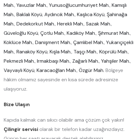
Mah.
,
Yavuzlar Mah.
,
Yunusoğlucumhuriyet Mah.
,
Kamışlı
Mah.
,
Baklalı Köyü
,
Aydıncık Mah.
,
Kaşlıca Köyü
,
Şahinağa
Mah.
,
Dedekorkut Mah.
,
Herekli Mah.
,
Sazak Mah.
,
Güveloğlu Köyü
,
Çotlu Mah.
,
Kadıköy Mah.
,
Şıhmurat Mah.
,
Köklüce Mah.
,
Danişment Mah.
,
Çamlıbel Mah.
,
Yukarıçiçekli
Mah.
,
Ranaköy Köyü
,
Kışla Mah.
,
Taşçı Mah.
,
Köprülü Mah.
,
Pekmezli Mah.
,
Irmakbaşı Mah.
,
Zağarlı Mah.
,
Yahşiler Mah.
,
Vayvaylı Köyü
,
Karacaoğlan Mah.
,
Özgür Mah.
Bölgeye
hâkim olmamız sayesinde en kısa sürede adresinize
ulaşıyoruz.
Bize Ulaşın
Kapıda kalmak can sıkıcı olabilir ama çözüm çok yakın!
Çilingir servisi
olarak bir telefon kadar uzağınızdayız.
Günün her saati arayarak destek alabilirsiniz.