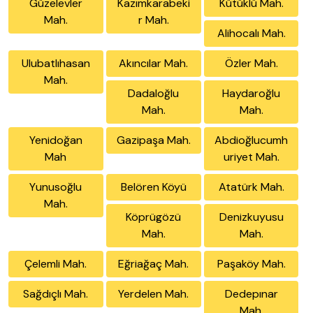
Güzelevler
Kazımkarabeki
Kütüklü Mah.
Mah.
r Mah.
Alihocalı Mah.
Ulubatlıhasan
Akıncılar Mah.
Özler Mah.
Mah.
Dadaloğlu
Haydaroğlu
Mah.
Mah.
Yenidoğan
Gazipaşa Mah.
Abdioğlucumh
Mah
uriyet Mah.
Yunusoğlu
Belören Köyü
Atatürk Mah.
Mah.
Köprügözü
Denizkuyusu
Mah.
Mah.
Çelemli Mah.
Eğriağaç Mah.
Paşaköy Mah.
Sağdıçlı Mah.
Yerdelen Mah.
Dedepınar
Mah.