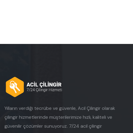
Yılların verdiği tecrübe ve güvenle, Acil Çilingir olarak
çilingir hizmetlerinde müşterilerimize hızlı, kaliteli ve
güvenilir çözümler sunuyoruz. 7/24 acil çilingir