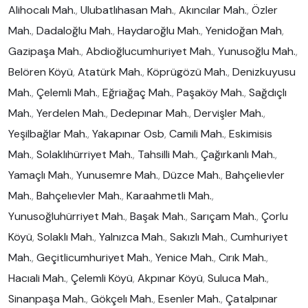
Alihocalı Mah.
,
Ulubatlıhasan Mah.
,
Akıncılar Mah.
,
Özler
Mah.
,
Dadaloğlu Mah.
,
Haydaroğlu Mah.
,
Yenidoğan Mah
,
Gazipaşa Mah.
,
Abdioğlucumhuriyet Mah.
,
Yunusoğlu Mah.
,
Belören Köyü
,
Atatürk Mah.
,
Köprügözü Mah.
,
Denizkuyusu
Mah.
,
Çelemli Mah.
,
Eğriağaç Mah.
,
Paşaköy Mah.
,
Sağdıçlı
Mah.
,
Yerdelen Mah.
,
Dedepınar Mah.
,
Dervişler Mah.
,
Yeşilbağlar Mah.
,
Yakapınar Osb
,
Camili Mah.
,
Eskimisis
Mah.
,
Solaklıhürriyet Mah.
,
Tahsilli Mah.
,
Çağırkanlı Mah.
,
Yamaçlı Mah.
,
Yunusemre Mah.
,
Düzce Mah.
,
Bahçelievler
Mah.
,
Bahçelıevler Mah.
,
Karaahmetli Mah.
,
Yunusoğluhürriyet Mah.
,
Başak Mah.
,
Sarıçam Mah.
,
Çorlu
Köyü
,
Solaklı Mah.
,
Yalnızca Mah.
,
Sakızlı Mah.
,
Cumhuriyet
Mah.
,
Geçitlicumhuriyet Mah.
,
Yenice Mah.
,
Cırık Mah.
,
Hacıali Mah.
,
Çelemli Köyü
,
Akpınar Köyü
,
Suluca Mah.
,
Sinanpaşa Mah.
,
Gökçelı Mah.
,
Esenler Mah.
,
Çatalpınar