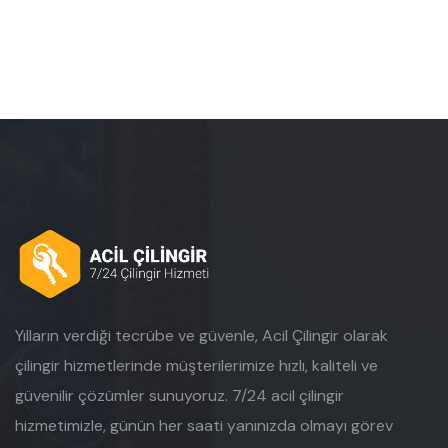
Yılların verdiği tecrübe ve güvenle, Acil Çilingir olarak
çilingir hizmetlerinde müşterilerimize hızlı, kaliteli ve
güvenilir çözümler sunuyoruz. 7/24 acil çilingir
hizmetimizle, günün her saati yanınızda olmayı görev