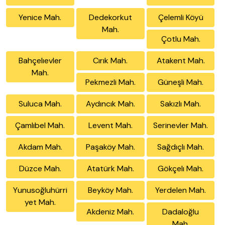
Yenice Mah.
Dedekorkut
Çelemli Köyü
Mah.
Çotlu Mah.
Bahçelıevler
Cırık Mah.
Atakent Mah.
Mah.
Pekmezli Mah.
Güneşli Mah.
Suluca Mah.
Aydıncık Mah.
Sakızlı Mah.
Çamlıbel Mah.
Levent Mah.
Serinevler Mah.
Akdam Mah.
Paşaköy Mah.
Sağdıçlı Mah.
Düzce Mah.
Atatürk Mah.
Gökçelı Mah.
Yunusoğluhürri
Beyköy Mah.
Yerdelen Mah.
yet Mah.
Akdeniz Mah.
Dadaloğlu
Mah.