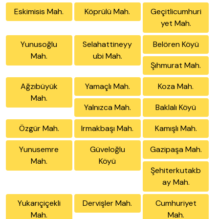
Eskimisis Mah.
Köprülü Mah.
Geçitlicumhuri
yet Mah.
Yunusoğlu
Selahattineyy
Belören Köyü
Mah.
ubi Mah.
Şıhmurat Mah.
Ağzıbüyük
Yamaçlı Mah.
Koza Mah.
Mah.
Yalnızca Mah.
Baklalı Köyü
Özgür Mah.
Irmakbaşı Mah.
Kamışlı Mah.
Yunusemre
Güveloğlu
Gazipaşa Mah.
Mah.
Köyü
Şehiterkutakb
ay Mah.
Yukarıçiçekli
Dervişler Mah.
Cumhuriyet
Mah.
Mah.