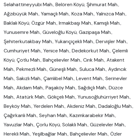
Selahattineyyubi Mah.
,
Belören Köyü
,
Şıhmurat Mah.
,
Ağzıbüyük Mah.
,
Yamaçlı Mah.
,
Koza Mah.
,
Yalnızca Mah.
,
Baklalı Köyü
,
Özgür Mah.
,
Irmakbaşı Mah.
,
Kamışlı Mah.
,
Yunusemre Mah.
,
Güveloğlu Köyü
,
Gazipaşa Mah.
,
Şehiterkutakbay Mah.
,
Yukarıçiçekli Mah.
,
Dervişler Mah.
,
Cumhuriyet Mah.
,
Yenice Mah.
,
Dedekorkut Mah.
,
Çelemli
Köyü
,
Çotlu Mah.
,
Bahçelıevler Mah.
,
Cırık Mah.
,
Atakent
Mah.
,
Pekmezli Mah.
,
Güneşli Mah.
,
Suluca Mah.
,
Aydıncık
Mah.
,
Sakızlı Mah.
,
Çamlıbel Mah.
,
Levent Mah.
,
Serinevler
Mah.
,
Akdam Mah.
,
Paşaköy Mah.
,
Sağdıçlı Mah.
,
Düzce
Mah.
,
Atatürk Mah.
,
Gökçelı Mah.
,
Yunusoğluhürriyet Mah.
,
Beyköy Mah.
,
Yerdelen Mah.
,
Akdeniz Mah.
,
Dadaloğlu Mah.
,
Çağırkanlı Mah.
,
Seyhan Mah.
,
Kazımkarabekir Mah.
,
Yavuzlar Mah.
,
Çorlu Köyü
,
Solaklı Mah.
,
Güzelevler Mah.
,
Herekli Mah.
,
Yeşilbağlar Mah.
,
Bahçelievler Mah.
,
Özler