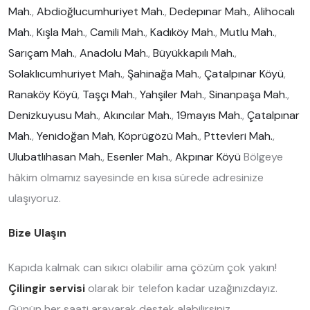
Mah.
,
Abdioğlucumhuriyet Mah.
,
Dedepınar Mah.
,
Alihocalı
Mah.
,
Kışla Mah.
,
Camili Mah.
,
Kadıköy Mah.
,
Mutlu Mah.
,
Sarıçam Mah.
,
Anadolu Mah.
,
Büyükkapılı Mah.
,
Solaklıcumhuriyet Mah.
,
Şahinağa Mah.
,
Çatalpınar Köyü
,
Ranaköy Köyü
,
Taşçı Mah.
,
Yahşiler Mah.
,
Sinanpaşa Mah.
,
Denizkuyusu Mah.
,
Akıncılar Mah.
,
19mayıs Mah.
,
Çatalpınar
Mah.
,
Yenidoğan Mah
,
Köprügözü Mah.
,
Pttevleri Mah.
,
Ulubatlıhasan Mah.
,
Esenler Mah.
,
Akpınar Köyü
Bölgeye
hâkim olmamız sayesinde en kısa sürede adresinize
ulaşıyoruz.
Bize Ulaşın
Kapıda kalmak can sıkıcı olabilir ama çözüm çok yakın!
Çilingir servisi
olarak bir telefon kadar uzağınızdayız.
Günün her saati arayarak destek alabilirsiniz.