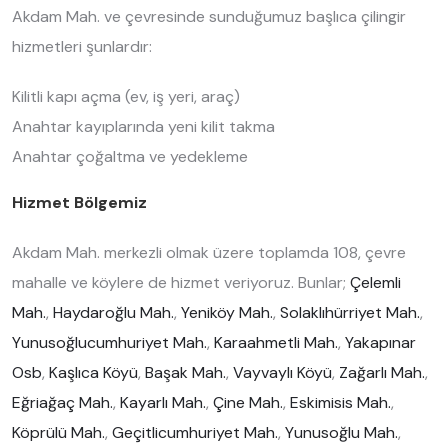
Akdam Mah. ve çevresinde sunduğumuz başlıca çilingir
hizmetleri şunlardır:
Kilitli kapı açma (ev, iş yeri, araç)
Anahtar kayıplarında yeni kilit takma
Anahtar çoğaltma ve yedekleme
Hizmet Bölgemiz
Akdam Mah. merkezli olmak üzere toplamda 108, çevre
mahalle ve köylere de hizmet veriyoruz. Bunlar;
Çelemli
Mah.
,
Haydaroğlu Mah.
,
Yeniköy Mah.
,
Solaklıhürriyet Mah.
,
Yunusoğlucumhuriyet Mah.
,
Karaahmetli Mah.
,
Yakapınar
Osb
,
Kaşlıca Köyü
,
Başak Mah.
,
Vayvaylı Köyü
,
Zağarlı Mah.
,
Eğriağaç Mah.
,
Kayarlı Mah.
,
Çine Mah.
,
Eskimisis Mah.
,
Köprülü Mah.
,
Geçitlicumhuriyet Mah.
,
Yunusoğlu Mah.
,