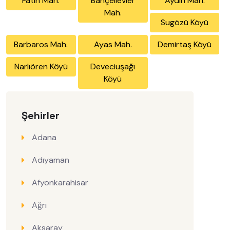
Fatih Mah.
Bahçelievler
Aydın Mah.
Mah.
Sugözü Köyü
Barbaros Mah.
Ayas Mah.
Demirtaş Köyü
Narlıören Köyü
Deveciuşağı
Köyü
Şehirler
Adana
Adıyaman
Afyonkarahisar
Ağrı
Aksaray