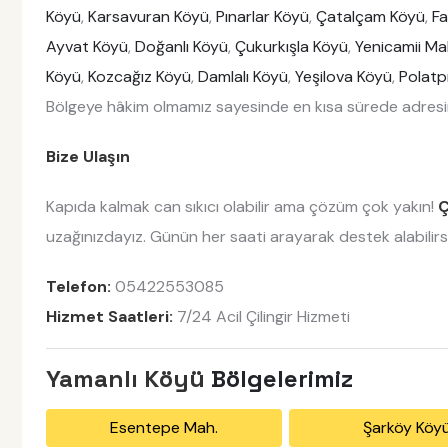
Köyü
,
Karsavuran Köyü
,
Pınarlar Köyü
,
Çatalçam Köyü
,
F
Ayvat Köyü
,
Doğanlı Köyü
,
Çukurkışla Köyü
,
Yenicamii Ma
Köyü
,
Kozcağız Köyü
,
Damlalı Köyü
,
Yeşilova Köyü
,
Polatp
Bölgeye hâkim olmamız sayesinde en kısa sürede adresin
Bize Ulaşın
Kapıda kalmak can sıkıcı olabilir ama çözüm çok yakın!
Ç
uzağınızdayız. Günün her saati arayarak destek alabilirsi
Telefon:
05422553085
Hizmet Saatleri:
7/24 Acil Çilingir Hizmeti
Yamanlı Köyü
Bölgelerimiz
Esentepe Mah.
Şarköy Köy