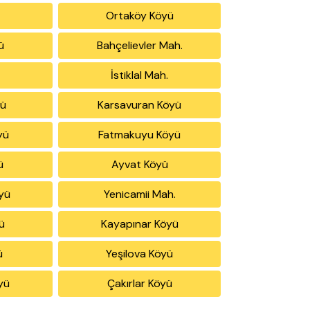
Ortaköy Köyü
ü
Bahçelievler Mah.
İstiklal Mah.
yü
Karsavuran Köyü
yü
Fatmakuyu Köyü
ü
Ayvat Köyü
öyü
Yenicamii Mah.
ü
Kayapınar Köyü
ü
Yeşilova Köyü
öyü
Çakırlar Köyü