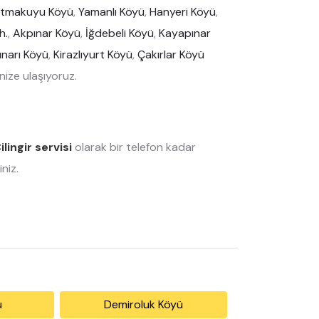
atmakuyu Köyü
,
Yamanlı Köyü
,
Hanyeri Köyü
,
h.
,
Akpınar Köyü
,
İğdebeli Köyü
,
Kayapınar
ınarı Köyü
,
Kirazlıyurt Köyü
,
Çakırlar Köyü
ize ulaşıyoruz.
ilingir servisi
olarak bir telefon kadar
niz.
ü
Demiroluk Köyü