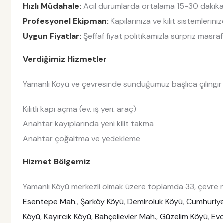
Hızlı Müdahale:
Acil durumlarda ortalama 15-30 dakika i
Profesyonel Ekipman:
Kapılarınıza ve kilit sistemlerin
Uygun Fiyatlar:
Şeffaf fiyat politikamızla sürpriz masraf
Verdiğimiz Hizmetler
Yamanlı Köyü ve çevresinde sunduğumuz başlıca çilingir h
Kilitli kapı açma (ev, iş yeri, araç)
Anahtar kayıplarında yeni kilit takma
Anahtar çoğaltma ve yedekleme
Hizmet Bölgemiz
Yamanlı Köyü merkezli olmak üzere toplamda 33, çevre ma
Esentepe Mah.
,
Şarköy Köyü
,
Demiroluk Köyü
,
Cumhuriye
Köyü
,
Kayırcık Köyü
,
Bahçelievler Mah.
,
Güzelim Köyü
,
Evc