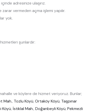
çinde adresinize ulaşırız.
ize zarar vermeden açma işlemi yapılır.
lar yok.
izmetleri şunlardır:
halle ve köylere de hizmet veriyoruz. Bunlar;
t Mah.
,
Tozlu Köyü
,
Ortaköy Köyü
,
Taşpınar
i Köyü
,
İstiklal Mah.
,
Doğanbeyli Köyü
,
Pekmezli