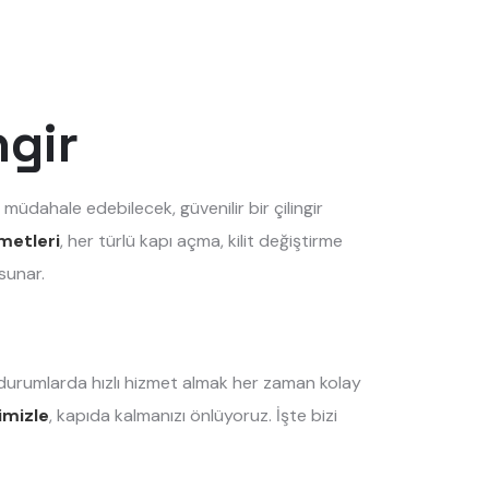
ngir
 müdahale edebilecek, güvenilir bir çilingir
zmetleri
, her türlü kapı açma, kilit değiştirme
sunar.
l durumlarda hızlı hizmet almak her zaman kolay
timizle
, kapıda kalmanızı önlüyoruz. İşte bizi