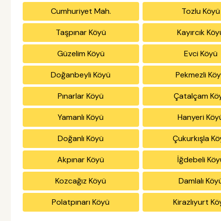
Cumhuriyet Mah.
Tozlu Köyü
Taşpınar Köyü
Kayırcık Köy
Güzelim Köyü
Evci Köyü
Doğanbeyli Köyü
Pekmezli Kö
Pınarlar Köyü
Çatalçam Kö
Yamanlı Köyü
Hanyeri Köy
Doğanlı Köyü
Çukurkışla K
Akpınar Köyü
İğdebeli Köy
Kozcağız Köyü
Damlalı Köy
Polatpınarı Köyü
Kirazlıyurt K