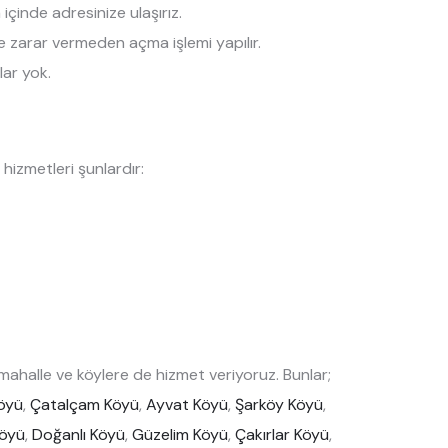
çinde adresinize ulaşırız.
ize zarar vermeden açma işlemi yapılır.
lar yok.
hizmetleri şunlardır:
ahalle ve köylere de hizmet veriyoruz. Bunlar;
öyü
,
Çatalçam Köyü
,
Ayvat Köyü
,
Şarköy Köyü
,
Köyü
,
Doğanlı Köyü
,
Güzelim Köyü
,
Çakırlar Köyü
,