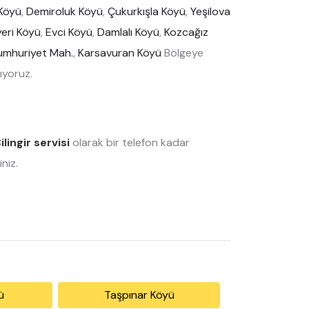
Köyü
,
Demiroluk Köyü
,
Çukurkışla Köyü
,
Yeşilova
eri Köyü
,
Evci Köyü
,
Damlalı Köyü
,
Kozcağız
umhuriyet Mah.
,
Karsavuran Köyü
Bölgeye
ıyoruz.
ilingir servisi
olarak bir telefon kadar
niz.
ü
Taşpınar Köyü