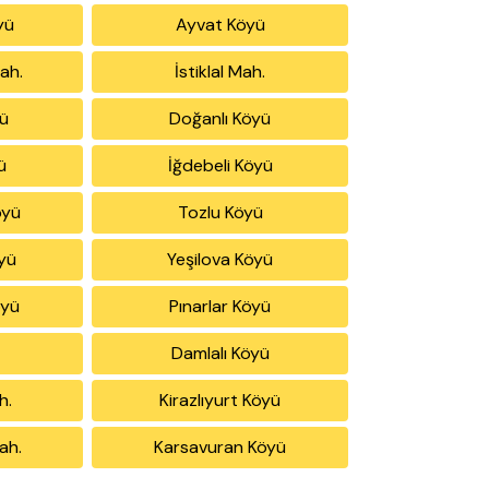
yü
Ayvat Köyü
ah.
İstiklal Mah.
ü
Doğanlı Köyü
ü
İğdebeli Köyü
öyü
Tozlu Köyü
öyü
Yeşilova Köyü
öyü
Pınarlar Köyü
Damlalı Köyü
h.
Kirazlıyurt Köyü
ah.
Karsavuran Köyü