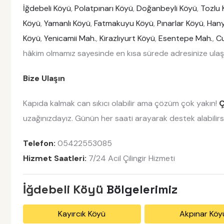
İğdebeli Köyü
,
Polatpınarı Köyü
,
Doğanbeyli Köyü
,
Tozlu 
Köyü
,
Yamanlı Köyü
,
Fatmakuyu Köyü
,
Pınarlar Köyü
,
Hany
Köyü
,
Yenicamii Mah.
,
Kirazlıyurt Köyü
,
Esentepe Mah.
,
C
hâkim olmamız sayesinde en kısa sürede adresinize ulaş
Bize Ulaşın
Kapıda kalmak can sıkıcı olabilir ama çözüm çok yakın!
Ç
uzağınızdayız. Günün her saati arayarak destek alabilirsi
Telefon:
05422553085
Hizmet Saatleri:
7/24 Acil Çilingir Hizmeti
İğdebeli Köyü
Bölgelerimiz
Kayırcık Köyü
Akpınar Köy