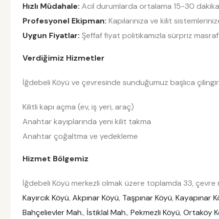
Hızlı Müdahale:
Acil durumlarda ortalama 15-30 dakika i
Profesyonel Ekipman:
Kapılarınıza ve kilit sistemlerin
Uygun Fiyatlar:
Şeffaf fiyat politikamızla sürpriz masraf
Verdiğimiz Hizmetler
İğdebeli Köyü ve çevresinde sunduğumuz başlıca çilingir 
Kilitli kapı açma (ev, iş yeri, araç)
Anahtar kayıplarında yeni kilit takma
Anahtar çoğaltma ve yedekleme
Hizmet Bölgemiz
İğdebeli Köyü merkezli olmak üzere toplamda 33, çevre m
Kayırcık Köyü
,
Akpınar Köyü
,
Taşpınar Köyü
,
Kayapınar K
Bahçelievler Mah.
,
İstiklal Mah.
,
Pekmezli Köyü
,
Ortaköy 