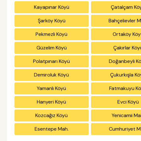
Kayapınar Köyü
Çatalçam Kö
Şarköy Köyü
Bahçelievler M
Pekmezli Köyü
Ortaköy Köy
Güzelim Köyü
Çakırlar Köy
Polatpınarı Köyü
Doğanbeyli K
Demiroluk Köyü
Çukurkışla K
Yamanlı Köyü
Fatmakuyu K
Hanyeri Köyü
Evci Köyü
Kozcağız Köyü
Yenicamii Ma
Esentepe Mah.
Cumhuriyet M