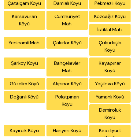
Çatalçam Köyü
Damlalı Köyü
Pekmezli Köyü
Karsavuran
Cumhuriyet
Kozcağız Köyü
Köyü
Mah.
İstiklal Mah.
Yenicamii Mah.
Çakırlar Köyü
Çukurkışla
Köyü
Şarköy Köyü
Bahçelievler
Kayapınar
Mah.
Köyü
Güzelim Köyü
Akpınar Köyü
Yeşilova Köyü
Doğanlı Köyü
Polatpınarı
Yamanlı Köyü
Köyü
Demiroluk
Köyü
Kayırcık Köyü
Hanyeri Köyü
Kirazlıyurt