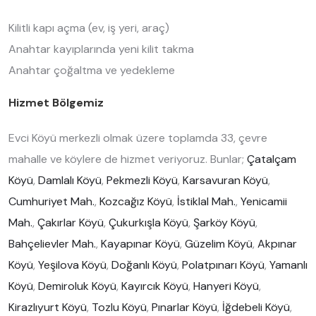
Kilitli kapı açma (ev, iş yeri, araç)
Anahtar kayıplarında yeni kilit takma
Anahtar çoğaltma ve yedekleme
Hizmet Bölgemiz
Evci Köyü merkezli olmak üzere toplamda 33, çevre
mahalle ve köylere de hizmet veriyoruz. Bunlar;
Çatalçam
Köyü
,
Damlalı Köyü
,
Pekmezli Köyü
,
Karsavuran Köyü
,
Cumhuriyet Mah.
,
Kozcağız Köyü
,
İstiklal Mah.
,
Yenicamii
Mah.
,
Çakırlar Köyü
,
Çukurkışla Köyü
,
Şarköy Köyü
,
Bahçelievler Mah.
,
Kayapınar Köyü
,
Güzelim Köyü
,
Akpınar
Köyü
,
Yeşilova Köyü
,
Doğanlı Köyü
,
Polatpınarı Köyü
,
Yamanlı
Köyü
,
Demiroluk Köyü
,
Kayırcık Köyü
,
Hanyeri Köyü
,
Kirazlıyurt Köyü
,
Tozlu Köyü
,
Pınarlar Köyü
,
İğdebeli Köyü
,