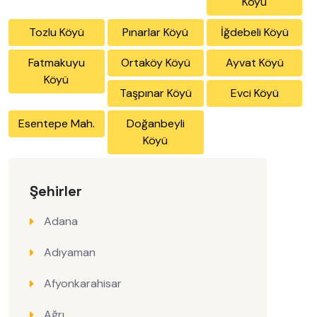
Köyü
Tozlu Köyü
Pınarlar Köyü
İğdebeli Köyü
Fatmakuyu
Ortaköy Köyü
Ayvat Köyü
Köyü
Taşpınar Köyü
Evci Köyü
Esentepe Mah.
Doğanbeyli
Köyü
Şehirler
Adana
Adıyaman
Afyonkarahisar
Ağrı