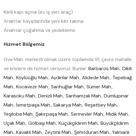
Kilitli kapı açma (ev, iş yeri, araç)
Anahtar kayıplarında yeni kilit takma
Anahtar çoğaltma ve yedekleme
Hizmet Bölgemiz
Ova Mah. merkezli olmak üzere toplamda 91, çevre mahalle
ve köylere de hizmet veriyoruz. Bunlar;
Barbaros Mah.
,
Dikili
Mah.
,
Köylüoğlu Mah.
,
Aydınlar Mah.
,
Alidede Mah.
,
Tepebağ
Mah.
,
Kocavezir Mah.
,
Sarıhuğlar Mah.
,
Sümer Mah.
,
Karasoku Mah.
,
Denizli Mah.
,
Sarıhamzalı Mah.
,
Dumlupınar
Mah.
,
İsmetpaşa Mah.
,
Sakarya Mah.
,
Reşatbey Mah.
,
Yeşiloba Mah.
,
Şakirpaşa Mah.
,
Serinevler Mah.
,
Mıdık Mah.
,
Uçak Mah.
,
Gölbaşı Mah.
,
Küçükçıldırım Mah.
,
Büyükçıldırım
Mah.
,
Kavaklı Mah.
,
Zeytinli Mah.
,
Şehitduran Mah.
,
Yalmanlı