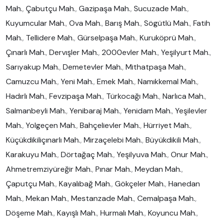
Mah.
,
Çabutçu Mah.
,
Gazipaşa Mah.
,
Sucuzade Mah.
,
Kuyumcular Mah.
,
Ova Mah.
,
Barış Mah.
,
Sögütlü Mah.
,
Fatih
Mah.
,
Tellidere Mah.
,
Gürselpaşa Mah.
,
Kuruköprü Mah.
,
Çınarlı Mah.
,
Dervışler Mah.
,
2000evler Mah.
,
Yeşilyurt Mah.
,
Sarıyakup Mah.
,
Demetevler Mah.
,
Mithatpaşa Mah.
,
Camuzcu Mah.
,
Yeni Mah.
,
Emek Mah.
,
Namıkkemal Mah.
,
Hadırlı Mah.
,
Fevzipaşa Mah.
,
Türkocağı Mah.
,
Narlıca Mah.
,
Salmanbeyli Mah.
,
Yenibaraj Mah.
,
Yenidam Mah.
,
Yeşilevler
Mah.
,
Yolgeçen Mah.
,
Bahçelievler Mah.
,
Hürriyet Mah.
,
Küçükdikiliçınarlı Mah.
,
Mirzaçelebi Mah.
,
Büyükdikili Mah.
,
Karakuyu Mah.
,
Dörtağaç Mah.
,
Yeşilyuva Mah.
,
Onur Mah.
,
Ahmetremziyüreğir Mah.
,
Pınar Mah.
,
Meydan Mah.
,
Çaputçu Mah.
,
Kayalıbağ Mah.
,
Gökçeler Mah.
,
Hanedan
Mah.
,
Mekan Mah.
,
Mestanzade Mah.
,
Cemalpaşa Mah.
,
Döşeme Mah.
,
Kayışlı Mah.
,
Hurmalı Mah.
,
Koyuncu Mah.
,