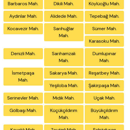
Barbaros Mah.
Dikili Mah.
Köylüoğlu Mah.
Aydınlar Mah.
Alidede Mah.
Tepebağ Mah.
Kocavezir Mah.
Sarıhuğlar
Sümer Mah.
Mah.
Karasoku Mah.
Denizli Mah.
Sarıhamzalı
Dumlupınar
Mah.
Mah.
İsmetpaşa
Sakarya Mah.
Reşatbey Mah.
Mah.
Yeşiloba Mah.
Şakirpaşa Mah.
Serinevler Mah.
Mıdık Mah.
Uçak Mah.
Gölbaşı Mah.
Küçükçıldırım
Büyükçıldırım
Mah.
Mah.
Kavaklı Mah.
Zeytinli Mah.
Şehitduran