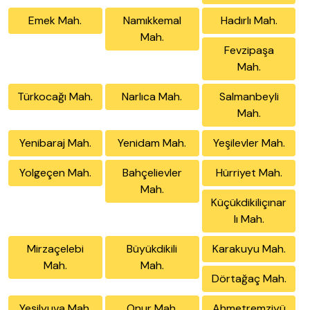
Emek Mah.
Namıkkemal
Hadırlı Mah.
Mah.
Fevzipaşa
Mah.
Türkocağı Mah.
Narlıca Mah.
Salmanbeyli
Mah.
Yenibaraj Mah.
Yenidam Mah.
Yeşilevler Mah.
Yolgeçen Mah.
Bahçelievler
Hürriyet Mah.
Mah.
Küçükdikiliçınar
lı Mah.
Mirzaçelebi
Büyükdikili
Karakuyu Mah.
Mah.
Mah.
Dörtağaç Mah.
Yeşilyuva Mah.
Onur Mah.
Ahmetremziyü