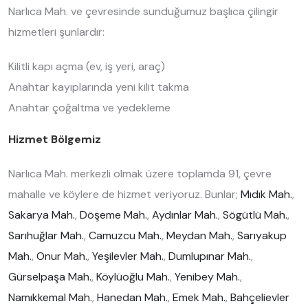
Narlıca Mah. ve çevresinde sunduğumuz başlıca çilingir
hizmetleri şunlardır:
Kilitli kapı açma (ev, iş yeri, araç)
Anahtar kayıplarında yeni kilit takma
Anahtar çoğaltma ve yedekleme
Hizmet Bölgemiz
Narlıca Mah. merkezli olmak üzere toplamda 91, çevre
mahalle ve köylere de hizmet veriyoruz. Bunlar;
Mıdık Mah.
,
Sakarya Mah.
,
Döşeme Mah.
,
Aydınlar Mah.
,
Sögütlü Mah.
,
Sarıhuğlar Mah.
,
Camuzcu Mah.
,
Meydan Mah.
,
Sarıyakup
Mah.
,
Onur Mah.
,
Yeşilevler Mah.
,
Dumlupınar Mah.
,
Gürselpaşa Mah.
,
Köylüoğlu Mah.
,
Yenibey Mah.
,
Namıkkemal Mah.
,
Hanedan Mah.
,
Emek Mah.
,
Bahçelievler