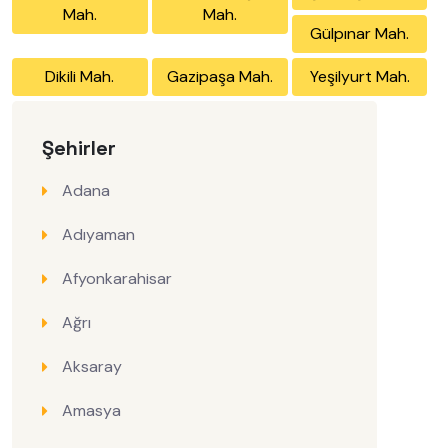
Mah.
Mah.
Gülpınar Mah.
Dikili Mah.
Gazipaşa Mah.
Yeşilyurt Mah.
Şehirler
Adana
Adıyaman
Afyonkarahisar
Ağrı
Aksaray
Amasya