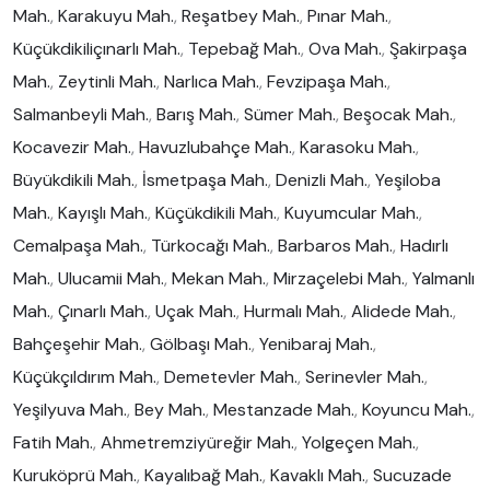
Mah.
,
Karakuyu Mah.
,
Reşatbey Mah.
,
Pınar Mah.
,
Küçükdikiliçınarlı Mah.
,
Tepebağ Mah.
,
Ova Mah.
,
Şakirpaşa
Mah.
,
Zeytinli Mah.
,
Narlıca Mah.
,
Fevzipaşa Mah.
,
Salmanbeyli Mah.
,
Barış Mah.
,
Sümer Mah.
,
Beşocak Mah.
,
Kocavezir Mah.
,
Havuzlubahçe Mah.
,
Karasoku Mah.
,
Büyükdikili Mah.
,
İsmetpaşa Mah.
,
Denizli Mah.
,
Yeşiloba
Mah.
,
Kayışlı Mah.
,
Küçükdikili Mah.
,
Kuyumcular Mah.
,
Cemalpaşa Mah.
,
Türkocağı Mah.
,
Barbaros Mah.
,
Hadırlı
Mah.
,
Ulucamii Mah.
,
Mekan Mah.
,
Mirzaçelebi Mah.
,
Yalmanlı
Mah.
,
Çınarlı Mah.
,
Uçak Mah.
,
Hurmalı Mah.
,
Alidede Mah.
,
Bahçeşehir Mah.
,
Gölbaşı Mah.
,
Yenibaraj Mah.
,
Küçükçıldırım Mah.
,
Demetevler Mah.
,
Serinevler Mah.
,
Yeşilyuva Mah.
,
Bey Mah.
,
Mestanzade Mah.
,
Koyuncu Mah.
,
Fatih Mah.
,
Ahmetremziyüreğir Mah.
,
Yolgeçen Mah.
,
Kuruköprü Mah.
,
Kayalıbağ Mah.
,
Kavaklı Mah.
,
Sucuzade