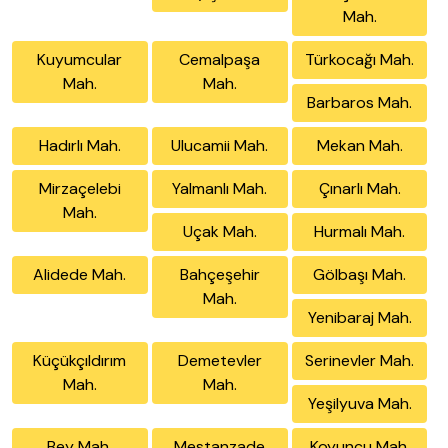
Mah.
Kuyumcular
Cemalpaşa
Türkocağı Mah.
Mah.
Mah.
Barbaros Mah.
Hadırlı Mah.
Ulucamii Mah.
Mekan Mah.
Mirzaçelebi
Yalmanlı Mah.
Çınarlı Mah.
Mah.
Uçak Mah.
Hurmalı Mah.
Alidede Mah.
Bahçeşehir
Gölbaşı Mah.
Mah.
Yenibaraj Mah.
Küçükçıldırım
Demetevler
Serinevler Mah.
Mah.
Mah.
Yeşilyuva Mah.
Bey Mah.
Mestanzade
Koyuncu Mah.