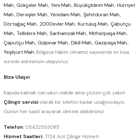
Mah.
,
Gökçeler Mah.
,
Yeni Mah.
,
Büyükçıldırım Mah.
,
Hürriyet
Mah.
,
Dervışler Mah.
,
Yenidam Mah.
,
Şehitduran Mah.
,
Dörtağaç Mah.
,
2000evler Mah.
,
Kurtuluş Mah.
,
Çabutçu
Mah.
,
Tellidere Mah.
,
Sarıhamzalı Mah.
,
Mithatpaşa Mah.
,
Çaputçu Mah.
,
Gülpınar Mah.
,
Dikili Mah.
,
Gazipaşa Mah.
,
Yeşilyurt Mah.
Bölgeye hâkim olmamız sayesinde en kısa
sürede adresinize ulaşıyoruz.
Bize Ulaşın
Kapıda kalmak can sıkıcı olabilir ama çözüm çok yakın!
Çilingir servisi
olarak bir telefon kadar uzağınızdayız.
Günün her saati arayarak destek alabilirsiniz.
Telefon:
05422553085
Hizmet Saatleri:
7/24 Acil Çilingir Hizmeti