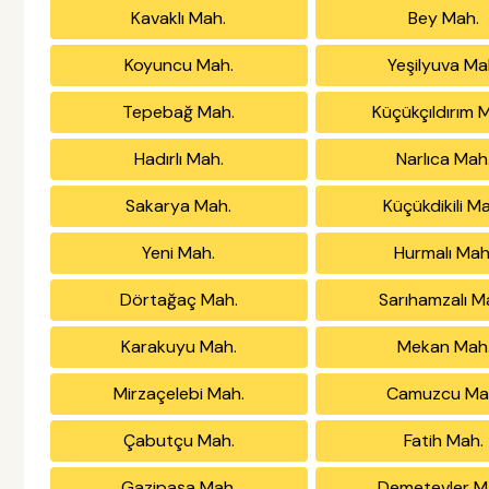
Kavaklı Mah.
Bey Mah.
Koyuncu Mah.
Yeşilyuva Ma
Tepebağ Mah.
Küçükçıldırım 
Hadırlı Mah.
Narlıca Mah
Sakarya Mah.
Küçükdikili M
Yeni Mah.
Hurmalı Mah
Dörtağaç Mah.
Sarıhamzalı M
Karakuyu Mah.
Mekan Mah
Mirzaçelebi Mah.
Camuzcu Ma
Çabutçu Mah.
Fatih Mah.
Gazipaşa Mah.
Demetevler M