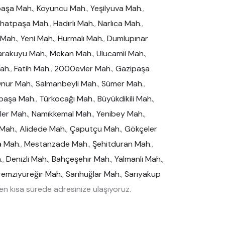
paşa Mah.
,
Koyuncu Mah.
,
Yeşilyuva Mah.
,
thatpaşa Mah.
,
Hadırlı Mah.
,
Narlıca Mah.
,
 Mah.
,
Yeni Mah.
,
Hurmalı Mah.
,
Dumlupınar
arakuyu Mah.
,
Mekan Mah.
,
Ulucamii Mah.
,
ah.
,
Fatih Mah.
,
2000evler Mah.
,
Gazipaşa
nur Mah.
,
Salmanbeyli Mah.
,
Sümer Mah.
,
paşa Mah.
,
Türkocağı Mah.
,
Büyükdikili Mah.
,
vler Mah.
,
Namıkkemal Mah.
,
Yenibey Mah.
,
 Mah.
,
Alidede Mah.
,
Çaputçu Mah.
,
Gökçeler
a Mah.
,
Mestanzade Mah.
,
Şehitduran Mah.
,
.
,
Denizli Mah.
,
Bahçeşehir Mah.
,
Yalmanlı Mah.
,
emziyüreğir Mah.
,
Sarıhuğlar Mah.
,
Sarıyakup
n kısa sürede adresinize ulaşıyoruz.