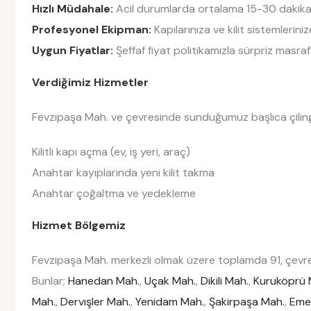
Hızlı Müdahale:
Acil durumlarda ortalama 15-30 dakika i
Profesyonel Ekipman:
Kapılarınıza ve kilit sistemlerin
Uygun Fiyatlar:
Şeffaf fiyat politikamızla sürpriz masraf
Verdiğimiz Hizmetler
Fevzipaşa Mah. ve çevresinde sunduğumuz başlıca çilingi
Kilitli kapı açma (ev, iş yeri, araç)
Anahtar kayıplarında yeni kilit takma
Anahtar çoğaltma ve yedekleme
Hizmet Bölgemiz
Fevzipaşa Mah. merkezli olmak üzere toplamda 91, çevre
Bunlar;
Hanedan Mah.
,
Uçak Mah.
,
Dikili Mah.
,
Kuruköprü 
Mah.
,
Dervışler Mah.
,
Yenidam Mah.
,
Şakirpaşa Mah.
,
Eme