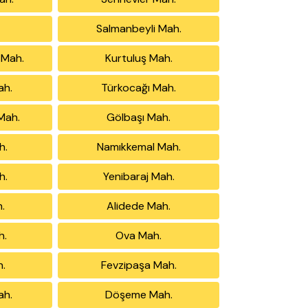
Salmanbeyli Mah.
ı Mah.
Kurtuluş Mah.
ah.
Türkocağı Mah.
Mah.
Gölbaşı Mah.
h.
Namıkkemal Mah.
h.
Yenibaraj Mah.
.
Alidede Mah.
h.
Ova Mah.
h.
Fevzipaşa Mah.
ah.
Döşeme Mah.