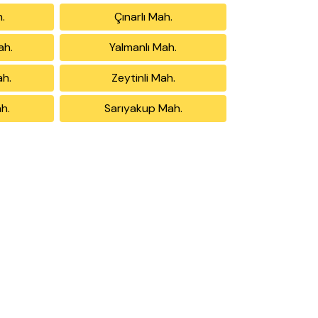
.
Çınarlı Mah.
ah.
Yalmanlı Mah.
h.
Zeytinli Mah.
h.
Sarıyakup Mah.