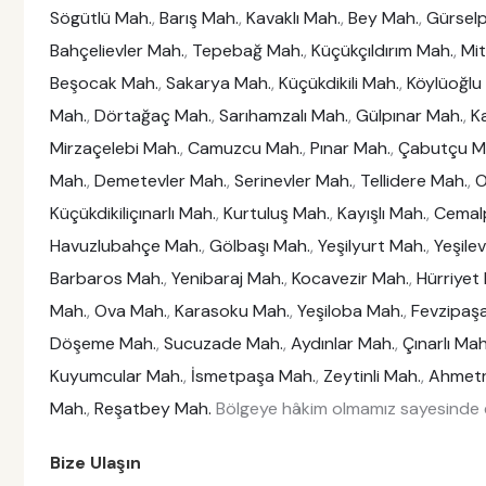
Sögütlü Mah.
,
Barış Mah.
,
Kavaklı Mah.
,
Bey Mah.
,
Gürsel
Bahçelievler Mah.
,
Tepebağ Mah.
,
Küçükçıldırım Mah.
,
Mi
Beşocak Mah.
,
Sakarya Mah.
,
Küçükdikili Mah.
,
Köylüoğlu
Mah.
,
Dörtağaç Mah.
,
Sarıhamzalı Mah.
,
Gülpınar Mah.
,
K
Mirzaçelebi Mah.
,
Camuzcu Mah.
,
Pınar Mah.
,
Çabutçu M
Mah.
,
Demetevler Mah.
,
Serinevler Mah.
,
Tellidere Mah.
,
O
Küçükdikiliçınarlı Mah.
,
Kurtuluş Mah.
,
Kayışlı Mah.
,
Cemal
Havuzlubahçe Mah.
,
Gölbaşı Mah.
,
Yeşilyurt Mah.
,
Yeşile
Barbaros Mah.
,
Yenibaraj Mah.
,
Kocavezir Mah.
,
Hürriyet
Mah.
,
Ova Mah.
,
Karasoku Mah.
,
Yeşiloba Mah.
,
Fevzipaş
Döşeme Mah.
,
Sucuzade Mah.
,
Aydınlar Mah.
,
Çınarlı Mah
Kuyumcular Mah.
,
İsmetpaşa Mah.
,
Zeytinli Mah.
,
Ahmetr
Mah.
,
Reşatbey Mah.
Bölgeye hâkim olmamız sayesinde e
Bize Ulaşın