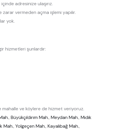
çinde adresinize ulaşırız.
ize zarar vermeden açma işlemi yapılır.
lar yok.
r hizmetleri şunlardır:
 mahalle ve köylere de hizmet veriyoruz.
Mah.
,
Büyükçıldırım Mah.
,
Meydan Mah.
,
Mıdık
k Mah.
,
Yolgeçen Mah.
,
Kayalıbağ Mah.
,