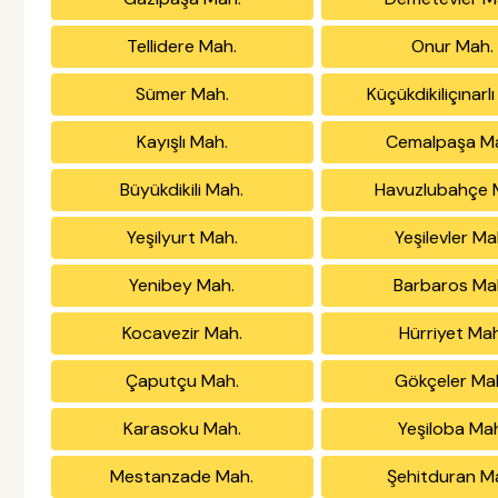
Tellidere Mah.
Onur Mah.
Sümer Mah.
Küçükdikiliçınarl
Kayışlı Mah.
Cemalpaşa M
Büyükdikili Mah.
Havuzlubahçe 
Yeşilyurt Mah.
Yeşilevler Ma
Yenibey Mah.
Barbaros Ma
Kocavezir Mah.
Hürriyet Mah
Çaputçu Mah.
Gökçeler Ma
Karasoku Mah.
Yeşiloba Ma
Mestanzade Mah.
Şehitduran M