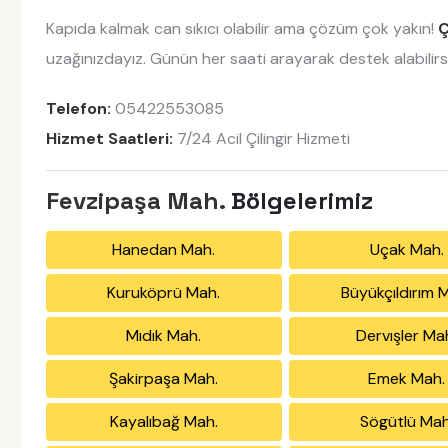
Kapıda kalmak can sıkıcı olabilir ama çözüm çok yakın!
Ç
uzağınızdayız. Günün her saati arayarak destek alabilirsi
Telefon:
05422553085
Hizmet Saatleri:
7/24 Acil Çilingir Hizmeti
Fevzipaşa Mah.
Bölgelerimiz
Hanedan Mah.
Uçak Mah.
Kuruköprü Mah.
Büyükçıldırım 
Mıdık Mah.
Dervışler Ma
Şakirpaşa Mah.
Emek Mah.
Kayalıbağ Mah.
Sögütlü Mah