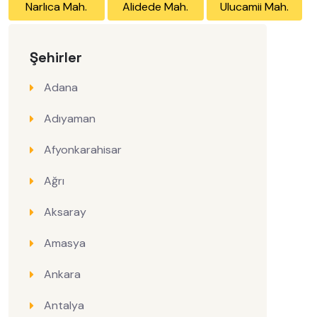
Narlıca Mah.
Alidede Mah.
Ulucamii Mah.
Şehirler
Adana
Adıyaman
Afyonkarahisar
Ağrı
Aksaray
Amasya
Ankara
Antalya