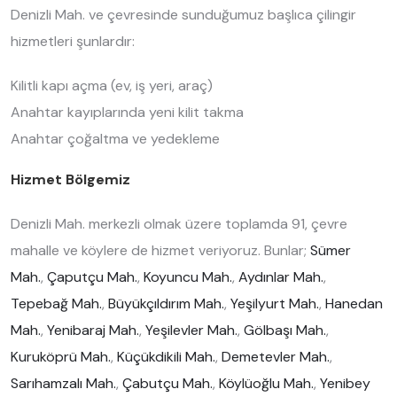
Denizli Mah. ve çevresinde sunduğumuz başlıca çilingir
hizmetleri şunlardır:
Kilitli kapı açma (ev, iş yeri, araç)
Anahtar kayıplarında yeni kilit takma
Anahtar çoğaltma ve yedekleme
Hizmet Bölgemiz
Denizli Mah. merkezli olmak üzere toplamda 91, çevre
mahalle ve köylere de hizmet veriyoruz. Bunlar;
Sümer
Mah.
,
Çaputçu Mah.
,
Koyuncu Mah.
,
Aydınlar Mah.
,
Tepebağ Mah.
,
Büyükçıldırım Mah.
,
Yeşilyurt Mah.
,
Hanedan
Mah.
,
Yenibaraj Mah.
,
Yeşilevler Mah.
,
Gölbaşı Mah.
,
Kuruköprü Mah.
,
Küçükdikili Mah.
,
Demetevler Mah.
,
Sarıhamzalı Mah.
,
Çabutçu Mah.
,
Köylüoğlu Mah.
,
Yenibey