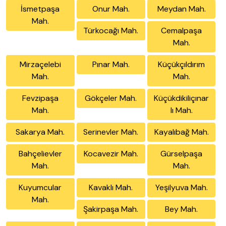
İsmetpaşa
Onur Mah.
Meydan Mah.
Mah.
Türkocağı Mah.
Cemalpaşa
Mah.
Mirzaçelebi
Pınar Mah.
Küçükçıldırım
Mah.
Mah.
Fevzipaşa
Gökçeler Mah.
Küçükdikiliçınar
Mah.
lı Mah.
Sakarya Mah.
Serinevler Mah.
Kayalıbağ Mah.
Bahçelievler
Kocavezir Mah.
Gürselpaşa
Mah.
Mah.
Kuyumcular
Kavaklı Mah.
Yeşilyuva Mah.
Mah.
Şakirpaşa Mah.
Bey Mah.