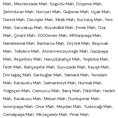
Mah.
,
Mestanzade Mah.
,
Sögütlü Mah.
,
Döşeme Mah.
,
Şehitduran Mah.
,
Hürriyet Mah.
,
Gülpınar Mah.
,
Uçak Mah.
,
Denizli Mah.
,
Dervışler Mah.
,
Mıdık Mah.
,
Kurtuluş Mah.
,
Yeni
Mah.
,
Sarıyakup Mah.
,
Büyükdikili Mah.
,
Emek Mah.
,
Ova
Mah.
,
Çınarlı Mah.
,
2000evler Mah.
,
Mithatpaşa Mah.
,
Namıkkemal Mah.
,
Barbaros Mah.
,
Zeytinli Mah.
,
Beşocak
Mah.
,
Tellidere Mah.
,
Ahmetremziyüreğir Mah.
,
Gazipaşa
Mah.
,
Reşatbey Mah.
,
Havuzlubahçe Mah.
,
Yeşiloba Mah.
,
Fatih Mah.
,
Bahçeşehir Mah.
,
Sucuzade Mah.
,
Kayışlı Mah.
,
Dörtağaç Mah.
,
Sarıhuğlar Mah.
,
Yalmanlı Mah.
,
Yenidam
Mah.
,
Karasoku Mah.
,
Salmanbeyli Mah.
,
Hurmalı Mah.
,
Yolgeçen Mah.
,
Camuzcu Mah.
,
Barış Mah.
,
Dikili Mah.
,
Hadırlı
Mah.
,
Karakuyu Mah.
,
Mekan Mah.
,
Dumlupınar Mah.
,
İsmetpaşa Mah.
,
Onur Mah.
,
Meydan Mah.
,
Türkocağı Mah.
,
Cemalpaşa Mah.
,
Mirzaçelebi Mah.
,
Pınar Mah.
,