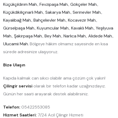
Küçükçıldırım Mah.
,
Fevzipaşa Mah.
,
Gökçeler Mah.
,
Küçükdikiliçınarlı Mah.
,
Sakarya Mah.
,
Serinevler Mah.
,
Kayalıbağ Mah.
,
Bahçelievler Mah.
,
Kocavezir Mah.
,
Gürselpaşa Mah.
,
Kuyumcular Mah.
,
Kavaklı Mah.
,
Yeşilyuva
Mah.
,
Şakirpaşa Mah.
,
Bey Mah.
,
Narlıca Mah.
,
Alidede Mah.
,
Ulucamii Mah.
Bölgeye hâkim olmamız sayesinde en kısa
sürede adresinize ulaşıyoruz.
Bize Ulaşın
Kapıda kalmak can sıkıcı olabilir ama çözüm çok yakın!
Çilingir servisi
olarak bir telefon kadar uzağınızdayız.
Günün her saati arayarak destek alabilirsiniz.
Telefon:
05422553085
Hizmet Saatleri:
7/24 Acil Çilingir Hizmeti