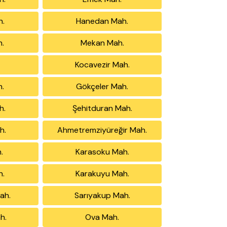
h.
Hanedan Mah.
h.
Mekan Mah.
Kocavezir Mah.
h.
Gökçeler Mah.
h.
Şehitduran Mah.
h.
Ahmetremziyüreğir Mah.
.
Karasoku Mah.
h.
Karakuyu Mah.
ah.
Sarıyakup Mah.
h.
Ova Mah.