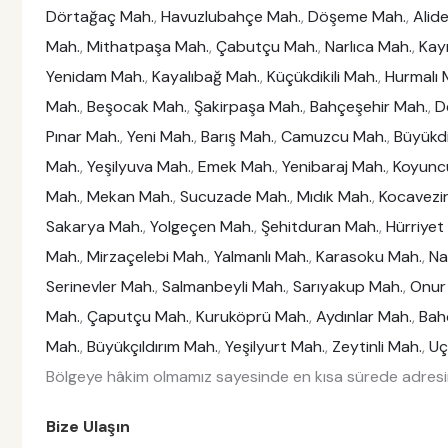
Dörtağaç Mah.
,
Havuzlubahçe Mah.
,
Döşeme Mah.
,
Alid
Mah.
,
Mithatpaşa Mah.
,
Çabutçu Mah.
,
Narlıca Mah.
,
Kayı
Yenidam Mah.
,
Kayalıbağ Mah.
,
Küçükdikili Mah.
,
Hurmalı 
Mah.
,
Beşocak Mah.
,
Şakirpaşa Mah.
,
Bahçeşehir Mah.
,
D
Pınar Mah.
,
Yeni Mah.
,
Barış Mah.
,
Camuzcu Mah.
,
Büyükdi
Mah.
,
Yeşilyuva Mah.
,
Emek Mah.
,
Yenibaraj Mah.
,
Koyunc
Mah.
,
Mekan Mah.
,
Sucuzade Mah.
,
Mıdık Mah.
,
Kocavezi
Sakarya Mah.
,
Yolgeçen Mah.
,
Şehitduran Mah.
,
Hürriyet
Mah.
,
Mirzaçelebi Mah.
,
Yalmanlı Mah.
,
Karasoku Mah.
,
Na
Serinevler Mah.
,
Salmanbeyli Mah.
,
Sarıyakup Mah.
,
Onur
Mah.
,
Çaputçu Mah.
,
Kuruköprü Mah.
,
Aydınlar Mah.
,
Bah
Mah.
,
Büyükçıldırım Mah.
,
Yeşilyurt Mah.
,
Zeytinli Mah.
,
Uç
Bölgeye hâkim olmamız sayesinde en kısa sürede adresin
Bize Ulaşın