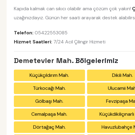
Kapıda kalmak can sıkıcı olabilir ama çözüm çok yakın!
Ç
uzağınızdayız. Günün her saati arayarak destek alabilirsi
Telefon:
05422553085
Hizmet Saatleri:
7/24 Acil Çilingir Hizmeti
Demetevler Mah.
Bölgelerimiz
Küçükçıldırım Mah.
Dikili Mah.
Türkocağı Mah.
Ulucamii Mah
Gölbaşı Mah.
Fevzipaşa Ma
Cemalpaşa Mah.
Küçükdikiliçınarl
Dörtağaç Mah.
Havuzlubahçe 