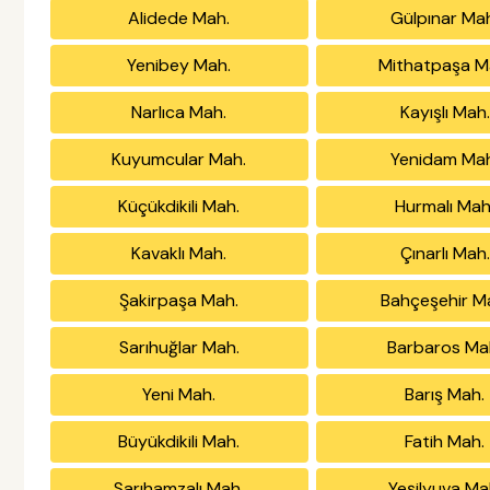
Alidede Mah.
Gülpınar Ma
Yenibey Mah.
Mithatpaşa M
Narlıca Mah.
Kayışlı Mah.
Kuyumcular Mah.
Yenidam Mah
Küçükdikili Mah.
Hurmalı Mah
Kavaklı Mah.
Çınarlı Mah.
Şakirpaşa Mah.
Bahçeşehir M
Sarıhuğlar Mah.
Barbaros Ma
Yeni Mah.
Barış Mah.
Büyükdikili Mah.
Fatih Mah.
Sarıhamzalı Mah.
Yeşilyuva Ma