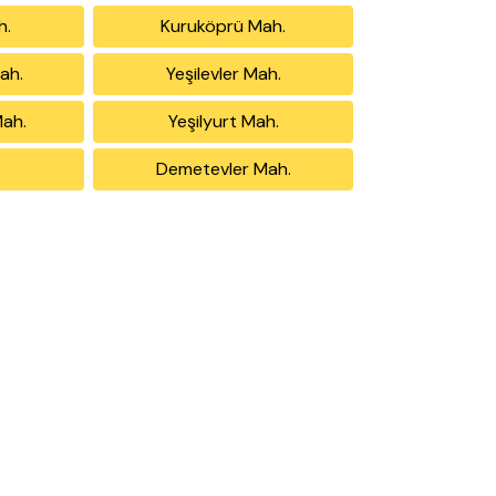
h.
Kuruköprü Mah.
ah.
Yeşilevler Mah.
Mah.
Yeşilyurt Mah.
Demetevler Mah.