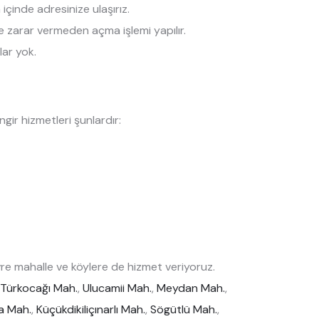
çinde adresinize ulaşırız.
ize zarar vermeden açma işlemi yapılır.
lar yok.
ir hizmetleri şunlardır:
e mahalle ve köylere de hizmet veriyoruz.
Türkocağı Mah.
,
Ulucamii Mah.
,
Meydan Mah.
,
a Mah.
,
Küçükdikiliçınarlı Mah.
,
Sögütlü Mah.
,