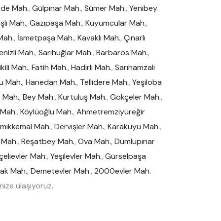
ede Mah.
,
Gülpınar Mah.
,
Sümer Mah.
,
Yenibey
şlı Mah.
,
Gazipaşa Mah.
,
Kuyumcular Mah.
,
Mah.
,
İsmetpaşa Mah.
,
Kavaklı Mah.
,
Çınarlı
enizli Mah.
,
Sarıhuğlar Mah.
,
Barbaros Mah.
,
kili Mah.
,
Fatih Mah.
,
Hadırlı Mah.
,
Sarıhamzalı
u Mah.
,
Hanedan Mah.
,
Tellidere Mah.
,
Yeşiloba
r Mah.
,
Bey Mah.
,
Kurtuluş Mah.
,
Gökçeler Mah.
,
 Mah.
,
Köylüoğlu Mah.
,
Ahmetremziyüreğir
mıkkemal Mah.
,
Dervışler Mah.
,
Karakuyu Mah.
,
 Mah.
,
Reşatbey Mah.
,
Ova Mah.
,
Dumlupınar
çelievler Mah.
,
Yeşilevler Mah.
,
Gürselpaşa
ak Mah.
,
Demetevler Mah.
,
2000evler Mah.
ize ulaşıyoruz.