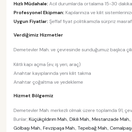
Hızlı Müdahale:
Acil durumlarda ortalama 15-30 dakika i
Profesyonel Ekipman:
Kapılarınıza ve kilit sistemlerin
Uygun Fiyatlar:
Şeffaf fiyat politikamızla sürpriz masraf
Verdiğimiz Hizmetler
Demetevler Mah. ve çevresinde sunduğumuz başlıca çiling
Kilitli kapı açma (ev, iş yeri, araç)
Anahtar kayıplarında yeni kilit takma
Anahtar çoğaltma ve yedekleme
Hizmet Bölgemiz
Demetevler Mah. merkezli olmak üzere toplamda 91, çevr
Bunlar;
Küçükçıldırım Mah.
,
Dikili Mah.
,
Mestanzade Mah.
,
Gölbaşı Mah.
,
Fevzipaşa Mah.
,
Tepebağ Mah.
,
Cemalpaş