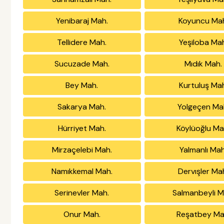
Yenibaraj Mah.
Koyuncu Ma
Tellidere Mah.
Yeşiloba Ma
Sucuzade Mah.
Mıdık Mah.
Bey Mah.
Kurtuluş Ma
Sakarya Mah.
Yolgeçen Ma
Hürriyet Mah.
Köylüoğlu Ma
Mirzaçelebi Mah.
Yalmanlı Mah
Namıkkemal Mah.
Dervışler Ma
Serinevler Mah.
Salmanbeyli M
Onur Mah.
Reşatbey Ma