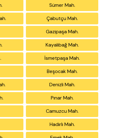
h.
Sümer Mah.
ah.
Çabutçu Mah.
Gazipaşa Mah.
.
Kayalıbağ Mah.
.
İsmetpaşa Mah.
Beşocak Mah.
ah.
Denizli Mah.
h.
Pınar Mah.
Camuzcu Mah.
Hadırlı Mah.
h.
Emek Mah.