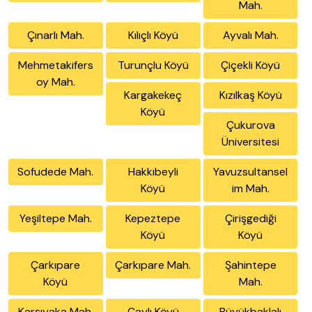
Mah.
Çınarlı Mah.
Kılıçlı Köyü
Ayvalı Mah.
Mehmetakifers
Turunçlu Köyü
Çiçekli Köyü
oy Mah.
Kargakekeç
Kızılkaş Köyü
Köyü
Çukurova
Üniversitesi
Sofudede Mah.
Hakkıbeyli
Yavuzsultansel
Köyü
im Mah.
Yeşiltepe Mah.
Kepeztepe
Çirişgediği
Köyü
Köyü
Çarkıpare
Çarkıpare Mah.
Şahintepe
Köyü
Mah.
Karşıyaka Mah.
Çaylı Köyü
Büyükbaklalı