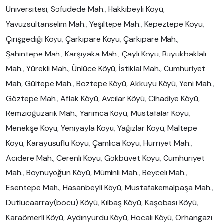
Üniversitesi
,
Sofudede Mah.
,
Hakkıbeyli Köyü
,
Yavuzsultanselim Mah.
,
Yeşiltepe Mah.
,
Kepeztepe Köyü
,
Çirişgediği Köyü
,
Çarkıpare Köyü
,
Çarkıpare Mah.
,
Şahintepe Mah.
,
Karşıyaka Mah.
,
Çaylı Köyü
,
Büyükbaklalı
Mah.
,
Yürekli Mah.
,
Ünlüce Köyü
,
İstiklal Mah.
,
Cumhuriyet
Mah
,
Gültepe Mah.
,
Boztepe Köyü
,
Akkuyu Köyü
,
Yeni Mah.
,
Göztepe Mah.
,
Aflak Köyü
,
Avcılar Köyü
,
Cihadiye Köyü
,
Remzioğuzarık Mah.
,
Yarımca Köyü
,
Mustafalar Köyü
,
Menekşe Köyü
,
Yeniyayla Köyü
,
Yağızlar Köyü
,
Maltepe
Köyü
,
Karayusuflu Köyü
,
Çamlıca Köyü
,
Hürriyet Mah.
,
Acıdere Mah.
,
Cerenli Köyü
,
Gökbüvet Köyü
,
Cumhuriyet
Mah.
,
Boynuyoğun Köyü
,
Müminli Mah.
,
Beycelı Mah.
,
Esentepe Mah.
,
Hasanbeyli Köyü
,
Mustafakemalpaşa Mah.
,
Dutlucaarray(bocu) Köyü
,
Kılbaş Köyü
,
Kaşobası Köyü
,
Karaömerli Köyü
,
Aydınyurdu Köyü
,
Hocalı Köyü
,
Orhangazı