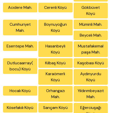
Acıdere Mah.
Cerenli Köyü
Gökbüvet
Köyü
Cumhuriyet
Boynuyoğun
Müminli Mah.
Mah.
Köyü
Beycelı Mah.
Esentepe Mah.
Hasanbeyli
Mustafakemal
Köyü
paşa Mah.
Dutlucaarray(
Kılbaş Köyü
Kaşobası Köyü
bocu) Köyü
Karaömerli
Aydınyurdu
Köyü
Köyü
Hocalı Köyü
Orhangazı
Yıldırımbeyazıt
Mah.
Mah.
Kösefakılı Köyü
Sarıçam Köyü
Eğerciuşağı