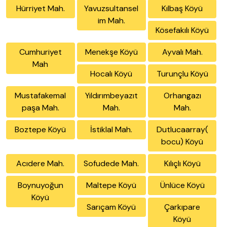
Hürriyet Mah.
Yavuzsultansel
Kılbaş Köyü
im Mah.
Kösefakılı Köyü
Cumhuriyet
Menekşe Köyü
Ayvalı Mah.
Mah
Hocalı Köyü
Turunçlu Köyü
Mustafakemal
Yıldırımbeyazıt
Orhangazı
paşa Mah.
Mah.
Mah.
Boztepe Köyü
İstiklal Mah.
Dutlucaarray(
bocu) Köyü
Acıdere Mah.
Sofudede Mah.
Kılıçlı Köyü
Boynuyoğun
Maltepe Köyü
Ünlüce Köyü
Köyü
Sarıçam Köyü
Çarkıpare
Köyü