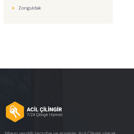
Zonguldak
Yılların verdiği tecrübe ve güvenle, Acil Çilingir olarak