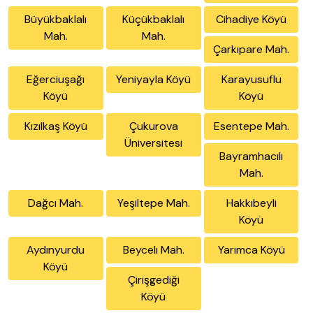
Büyükbaklalı
Küçükbaklalı
Cihadiye Köyü
Mah.
Mah.
Çarkıpare Mah.
Eğerciuşağı
Yeniyayla Köyü
Karayusuflu
Köyü
Köyü
Kızılkaş Köyü
Çukurova
Esentepe Mah.
Üniversitesi
Bayramhacılı
Mah.
Dağcı Mah.
Yeşiltepe Mah.
Hakkıbeyli
Köyü
Aydınyurdu
Beycelı Mah.
Yarımca Köyü
Köyü
Çirişgediği
Köyü