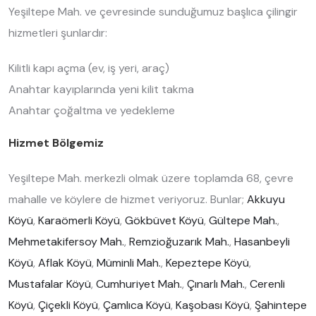
Yeşiltepe Mah. ve çevresinde sunduğumuz başlıca çilingir
hizmetleri şunlardır:
Kilitli kapı açma (ev, iş yeri, araç)
Anahtar kayıplarında yeni kilit takma
Anahtar çoğaltma ve yedekleme
Hizmet Bölgemiz
Yeşiltepe Mah. merkezli olmak üzere toplamda 68, çevre
mahalle ve köylere de hizmet veriyoruz. Bunlar;
Akkuyu
Köyü
,
Karaömerli Köyü
,
Gökbüvet Köyü
,
Gültepe Mah.
,
Mehmetakifersoy Mah.
,
Remzioğuzarık Mah.
,
Hasanbeyli
Köyü
,
Aflak Köyü
,
Müminli Mah.
,
Kepeztepe Köyü
,
Mustafalar Köyü
,
Cumhuriyet Mah.
,
Çınarlı Mah.
,
Cerenli
Köyü
,
Çiçekli Köyü
,
Çamlıca Köyü
,
Kaşobası Köyü
,
Şahintepe