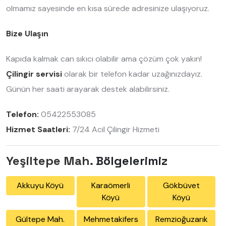
olmamız sayesinde en kısa sürede adresinize ulaşıyoruz.
Bize Ulaşın
Kapıda kalmak can sıkıcı olabilir ama çözüm çok yakın!
Çilingir servisi
olarak bir telefon kadar uzağınızdayız.
Günün her saati arayarak destek alabilirsiniz.
Telefon:
05422553085
Hizmet Saatleri:
7/24 Acil Çilingir Hizmeti
Yeşiltepe Mah.
Bölgelerimiz
Akkuyu Köyü
Karaömerli
Gökbüvet
Köyü
Köyü
Gültepe Mah.
Mehmetakifers
Remzioğuzarık