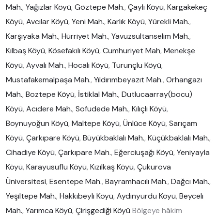
Mah.
,
Yağızlar Köyü
,
Göztepe Mah.
,
Çaylı Köyü
,
Kargakekeç
Köyü
,
Avcılar Köyü
,
Yeni Mah.
,
Karlık Köyü
,
Yürekli Mah.
,
Karşıyaka Mah.
,
Hürriyet Mah.
,
Yavuzsultanselim Mah.
,
Kılbaş Köyü
,
Kösefakılı Köyü
,
Cumhuriyet Mah
,
Menekşe
Köyü
,
Ayvalı Mah.
,
Hocalı Köyü
,
Turunçlu Köyü
,
Mustafakemalpaşa Mah.
,
Yıldırımbeyazıt Mah.
,
Orhangazı
Mah.
,
Boztepe Köyü
,
İstiklal Mah.
,
Dutlucaarray(bocu)
Köyü
,
Acıdere Mah.
,
Sofudede Mah.
,
Kılıçlı Köyü
,
Boynuyoğun Köyü
,
Maltepe Köyü
,
Ünlüce Köyü
,
Sarıçam
Köyü
,
Çarkıpare Köyü
,
Büyükbaklalı Mah.
,
Küçükbaklalı Mah.
,
Cihadiye Köyü
,
Çarkıpare Mah.
,
Eğerciuşağı Köyü
,
Yeniyayla
Köyü
,
Karayusuflu Köyü
,
Kızılkaş Köyü
,
Çukurova
Üniversitesi
,
Esentepe Mah.
,
Bayramhacılı Mah.
,
Dağcı Mah.
,
Yeşiltepe Mah.
,
Hakkıbeyli Köyü
,
Aydınyurdu Köyü
,
Beycelı
Mah.
,
Yarımca Köyü
,
Çirişgediği Köyü
Bölgeye hâkim