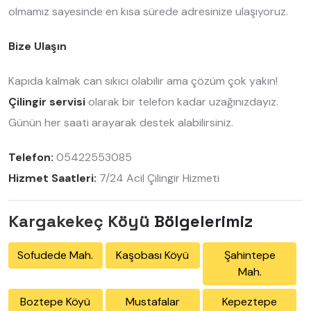
olmamız sayesinde en kısa sürede adresinize ulaşıyoruz.
Bize Ulaşın
Kapıda kalmak can sıkıcı olabilir ama çözüm çok yakın!
Çilingir servisi
olarak bir telefon kadar uzağınızdayız.
Günün her saati arayarak destek alabilirsiniz.
Telefon:
05422553085
Hizmet Saatleri:
7/24 Acil Çilingir Hizmeti
Kargakekeç Köyü
Bölgelerimiz
Sofudede Mah.
Kaşobası Köyü
Şahintepe
Mah.
Boztepe Köyü
Mustafalar
Kepeztepe