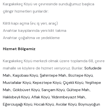
Kargakekeç Köyü ve çevresinde sunduğumuz başlıca
çilingir hizmetleri şunlardır:
Kilitli kapı açma (ev, iş yeri, araç)
Anahtar kayıplarında yeni kilit takma
Anahtar çoğaltma ve yedekleme
Hizmet Bölgemiz
Kargakekeç Köyü merkezli olmak üzere toplamda 68, çevre
mahalle ve köylere de hizmet veriyoruz. Bunlar;
Sofudede
Mah.
,
Kaşobası Köyü
,
Şahintepe Mah.
,
Boztepe Köyü
,
Mustafalar Köyü
,
Kepeztepe Köyü
,
Çiçekli Köyü
,
Yeşiltepe
Mah.
,
Gökbüvet Köyü
,
Sarıçam Köyü
,
Gültepe Mah.
,
Hakkıbeyli Köyü
,
Aflak Köyü
,
Yıldırımbeyazıt Mah.
,
Eğerciuşağı Köyü
,
Hocalı Köyü
,
Avcılar Köyü
,
Boynuyoğun