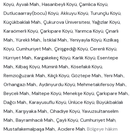
Köyü
,
Ayvalı Mah.
,
Hasanbeyli Köyü
,
Çamlıca Köyü
,
Dutlucaarray(bocu) Köyü
,
Akkuyu Köyü
,
Turunçlu Köyü
,
Küçükbaklalı Mah.
,
Çukurova Üniversitesi
,
Yağızlar Köyü
,
Karaömerli Köyü
,
Çarkıpare Köyü
,
Yarımca Köyü
,
Çınarlı
Mah.
,
Yürekli Mah.
,
İstiklal Mah.
,
Yeniyayla Köyü
,
Kızılkaş
Köyü
,
Cumhuriyet Mah.
,
Çirişgediği Köyü
,
Cerenli Köyü
,
Hürriyet Mah.
,
Kargakekeç Köyü
,
Karlık Köyü
,
Esentepe
Mah.
,
Kılbaş Köyü
,
Müminli Mah.
,
Kösefakılı Köyü
,
Remzioğuzarık Mah.
,
Kılıçlı Köyü
,
Göztepe Mah.
,
Yeni Mah.
,
Orhangazı Mah.
,
Aydınyurdu Köyü
,
Mehmetakifersoy Mah.
,
Beycelı Mah.
,
Maltepe Köyü
,
Menekşe Köyü
,
Çarkıpare Mah.
,
Dağcı Mah.
,
Karayusuflu Köyü
,
Ünlüce Köyü
,
Büyükbaklalı
Mah.
,
Karşıyaka Mah.
,
Cihadiye Köyü
,
Yavuzsultanselim
Mah.
,
Bayramhacılı Mah.
,
Çaylı Köyü
,
Cumhuriyet Mah
,
Mustafakemalpaşa Mah.
,
Acıdere Mah.
Bölgeye hâkim