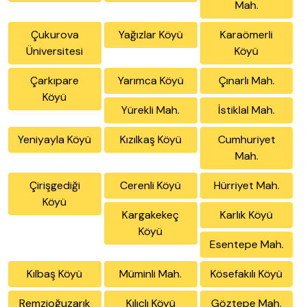
Mah.
Çukurova
Yağızlar Köyü
Karaömerli
Üniversitesi
Köyü
Çarkıpare
Yarımca Köyü
Çınarlı Mah.
Köyü
Yürekli Mah.
İstiklal Mah.
Yeniyayla Köyü
Kızılkaş Köyü
Cumhuriyet
Mah.
Çirişgediği
Cerenli Köyü
Hürriyet Mah.
Köyü
Kargakekeç
Karlık Köyü
Köyü
Esentepe Mah.
Kılbaş Köyü
Müminli Mah.
Kösefakılı Köyü
Remzioğuzarık
Kılıçlı Köyü
Göztepe Mah.