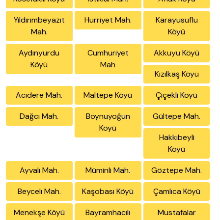
Yıldırımbeyazıt
Hürriyet Mah.
Karayusuflu
Mah.
Köyü
Aydınyurdu
Cumhuriyet
Akkuyu Köyü
Köyü
Mah
Kızılkaş Köyü
Acıdere Mah.
Maltepe Köyü
Çiçekli Köyü
Dağcı Mah.
Boynuyoğun
Gültepe Mah.
Köyü
Hakkıbeyli
Köyü
Ayvalı Mah.
Müminli Mah.
Göztepe Mah.
Beycelı Mah.
Kaşobası Köyü
Çamlıca Köyü
Menekşe Köyü
Bayramhacılı
Mustafalar