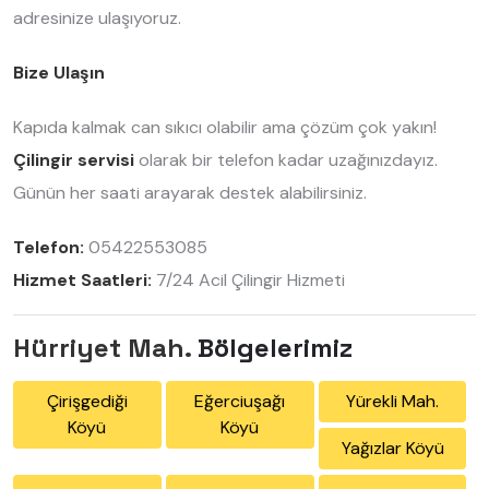
adresinize ulaşıyoruz.
Bize Ulaşın
Kapıda kalmak can sıkıcı olabilir ama çözüm çok yakın!
Çilingir servisi
olarak bir telefon kadar uzağınızdayız.
Günün her saati arayarak destek alabilirsiniz.
Telefon:
05422553085
Hizmet Saatleri:
7/24 Acil Çilingir Hizmeti
Hürriyet Mah.
Bölgelerimiz
Çirişgediği
Eğerciuşağı
Yürekli Mah.
Köyü
Köyü
Yağızlar Köyü