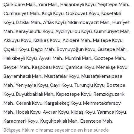
Çarkıpare Mah.
,
Yeni Mah.
,
Hasanbeyli Köyü
,
Yeşiltepe Mah.
,
Cumhuriyet Mah.
,
Kılıçlı Köyü
,
Gökbüvet Köyü
,
Kösefakılı
Köyü
,
İstiklal Mah.
,
Aflak Köyü
,
Yıldırımbeyazıt Mah.
,
Hürriyet
Mah.
,
Karayusuflu Köyü
,
Aydınyurdu Köyü
,
Cumhuriyet Mah
,
Akkuyu Köyü
,
Kızılkaş Köyü
,
Acıdere Mah.
,
Maltepe Köyü
,
Çiçekli Köyü
,
Dağcı Mah.
,
Boynuyoğun Köyü
,
Gültepe Mah.
,
Hakkıbeyli Köyü
,
Ayvalı Mah.
,
Müminli Mah.
,
Göztepe Mah.
,
Beycelı Mah.
,
Kaşobası Köyü
,
Çamlıca Köyü
,
Menekşe Köyü
,
Bayramhacılı Mah.
,
Mustafalar Köyü
,
Mustafakemalpaşa
Mah.
,
Yeniyayla Köyü
,
Çaylı Köyü
,
Turunçlu Köyü
,
Boztepe
Köyü
,
Büyükbaklalı Mah.
,
Kepeztepe Köyü
,
Remzioğuzarık
Mah.
,
Cerenli Köyü
,
Kargakekeç Köyü
,
Mehmetakifersoy
Mah.
,
Hocalı Köyü
,
Avcılar Köyü
,
Kılbaş Köyü
,
Yarımca Köyü
,
Karaömerli Köyü
,
Küçükbaklalı Mah.
,
Esentepe Mah.
Bölgeye hâkim olmamız sayesinde en kısa sürede