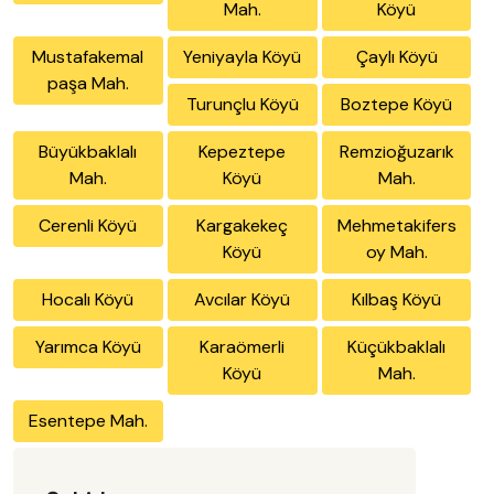
Mah.
Köyü
Mustafakemal
Yeniyayla Köyü
Çaylı Köyü
paşa Mah.
Turunçlu Köyü
Boztepe Köyü
Büyükbaklalı
Kepeztepe
Remzioğuzarık
Mah.
Köyü
Mah.
Cerenli Köyü
Kargakekeç
Mehmetakifers
Köyü
oy Mah.
Hocalı Köyü
Avcılar Köyü
Kılbaş Köyü
Yarımca Köyü
Karaömerli
Küçükbaklalı
Köyü
Mah.
Esentepe Mah.