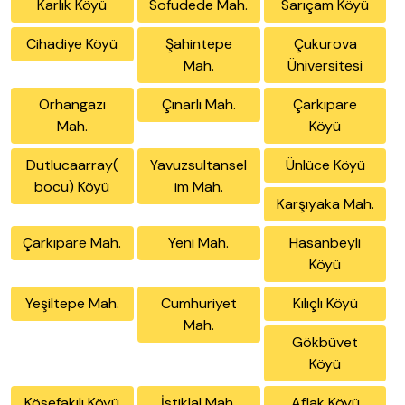
Karlık Köyü
Sofudede Mah.
Sarıçam Köyü
Cihadiye Köyü
Şahintepe
Çukurova
Mah.
Üniversitesi
Orhangazı
Çınarlı Mah.
Çarkıpare
Mah.
Köyü
Dutlucaarray(
Yavuzsultansel
Ünlüce Köyü
bocu) Köyü
im Mah.
Karşıyaka Mah.
Çarkıpare Mah.
Yeni Mah.
Hasanbeyli
Köyü
Yeşiltepe Mah.
Cumhuriyet
Kılıçlı Köyü
Mah.
Gökbüvet
Köyü
Kösefakılı Köyü
İstiklal Mah.
Aflak Köyü