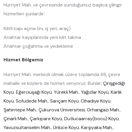
Hürriyet Mah. ve çevresinde sunduğumuz başlıca çilingir
hizmetleri şunlardır:
Kilitli kapı açma (ev, iş yeri, araç)
Anahtar kayıplarında yeni kilit takma
Anahtar çoğaltma ve yedekleme
Hizmet Bölgemiz
Hürriyet Mah. merkezli olmak üzere toplamda 68, çevre
mahalle ve köylere de hizmet veriyoruz. Bunlar;
Çirişgediği
Köyü
,
Eğerciuşağı Köyü
,
Yürekli Mah.
,
Yağızlar Köyü
,
Karlık
Köyü
,
Sofudede Mah.
,
Sarıçam Köyü
,
Cihadiye Köyü
,
Şahintepe Mah.
,
Çukurova Üniversitesi
,
Orhangazı Mah.
,
Çınarlı Mah.
,
Çarkıpare Köyü
,
Dutlucaarray(bocu) Köyü
,
Yavuzsultanselim Mah.
,
Ünlüce Köyü
,
Karşıyaka Mah.
,