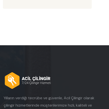
Yılların verdiği tecrübe ve güvenle, Acil Çilingir olarak
çilingir hizmetlerinde müşterilerimize hızlı, kaliteli ve