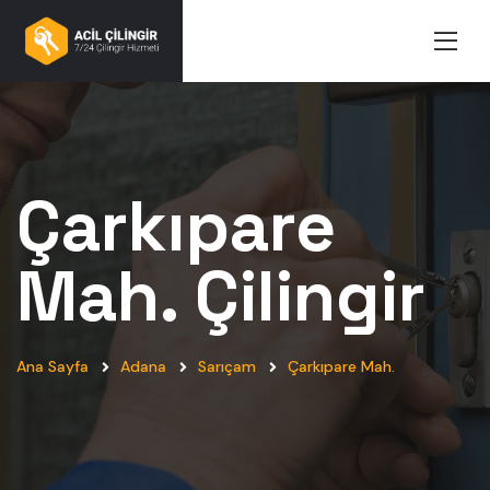
Çarkıpare
Mah.
Çilingir
Ana Sayfa
Adana
Sarıçam
Çarkıpare Mah.