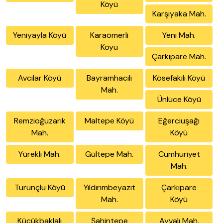
Köyü
Karşıyaka Mah.
Yeniyayla Köyü
Karaömerli
Yeni Mah.
Köyü
Çarkıpare Mah.
Avcılar Köyü
Bayramhacılı
Kösefakılı Köyü
Mah.
Ünlüce Köyü
Remzioğuzarık
Maltepe Köyü
Eğerciuşağı
Mah.
Köyü
Yürekli Mah.
Gültepe Mah.
Cumhuriyet
Mah.
Turunçlu Köyü
Yıldırımbeyazıt
Çarkıpare
Mah.
Köyü
Küçükbaklalı
Şahintepe
Ayvalı Mah.