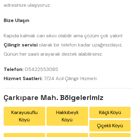
adresinize ulaşıyoruz.
Bize Ulaşın
Kapıda kalmak can sıkıcı olabilir ama çözüm çok yakın!
Çilingir servisi
olarak bir telefon kadar uzağınızdayız.
Günün her saati arayarak destek alabilirsiniz.
Telefon:
05422553085
Hizmet Saatleri:
7/24 Acil Çilingir Hizmeti
Çarkıpare Mah.
Bölgelerimiz
Karayusuflu
Hakkıbeyli
Kılıçlı Köyü
Köyü
Köyü
Çiçekli Köyü