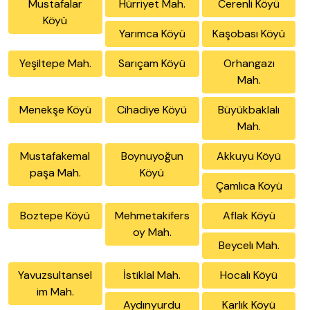
Mustafalar
Hürriyet Mah.
Cerenli Köyü
Köyü
Yarımca Köyü
Kaşobası Köyü
Yeşiltepe Mah.
Sarıçam Köyü
Orhangazı
Mah.
Menekşe Köyü
Cihadiye Köyü
Büyükbaklalı
Mah.
Mustafakemal
Boynuyoğun
Akkuyu Köyü
paşa Mah.
Köyü
Çamlıca Köyü
Boztepe Köyü
Mehmetakifers
Aflak Köyü
oy Mah.
Beycelı Mah.
Yavuzsultansel
İstiklal Mah.
Hocalı Köyü
im Mah.
Aydınyurdu
Karlık Köyü