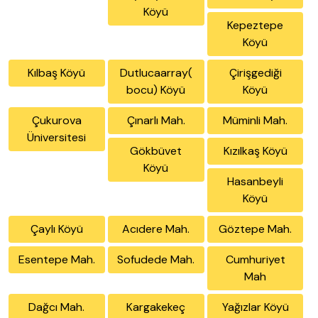
Köyü
Kepeztepe
Köyü
Kılbaş Köyü
Dutlucaarray(
Çirişgediği
bocu) Köyü
Köyü
Çukurova
Çınarlı Mah.
Müminli Mah.
Üniversitesi
Gökbüvet
Kızılkaş Köyü
Köyü
Hasanbeyli
Köyü
Çaylı Köyü
Acıdere Mah.
Göztepe Mah.
Esentepe Mah.
Sofudede Mah.
Cumhuriyet
Mah
Dağcı Mah.
Kargakekeç
Yağızlar Köyü