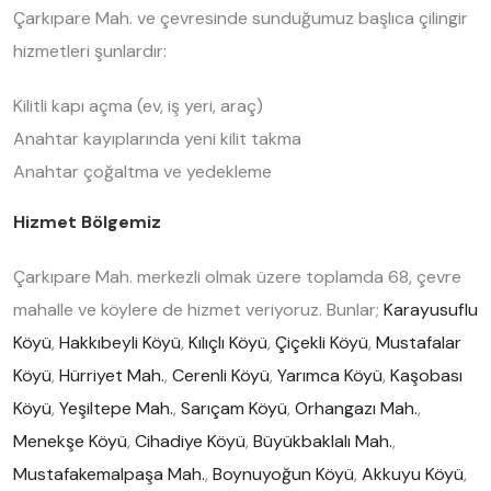
Çarkıpare Mah. ve çevresinde sunduğumuz başlıca çilingir
hizmetleri şunlardır:
Kilitli kapı açma (ev, iş yeri, araç)
Anahtar kayıplarında yeni kilit takma
Anahtar çoğaltma ve yedekleme
Hizmet Bölgemiz
Çarkıpare Mah. merkezli olmak üzere toplamda 68, çevre
mahalle ve köylere de hizmet veriyoruz. Bunlar;
Karayusuflu
Köyü
,
Hakkıbeyli Köyü
,
Kılıçlı Köyü
,
Çiçekli Köyü
,
Mustafalar
Köyü
,
Hürriyet Mah.
,
Cerenli Köyü
,
Yarımca Köyü
,
Kaşobası
Köyü
,
Yeşiltepe Mah.
,
Sarıçam Köyü
,
Orhangazı Mah.
,
Menekşe Köyü
,
Cihadiye Köyü
,
Büyükbaklalı Mah.
,
Mustafakemalpaşa Mah.
,
Boynuyoğun Köyü
,
Akkuyu Köyü
,