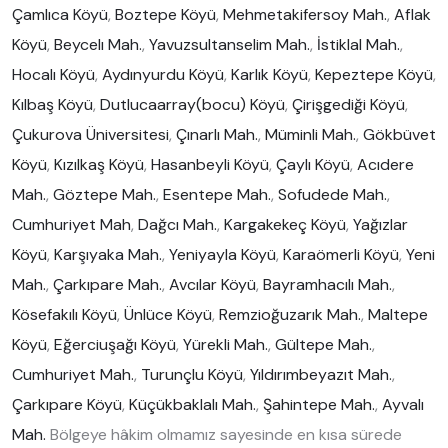
Çamlıca Köyü
,
Boztepe Köyü
,
Mehmetakifersoy Mah.
,
Aflak
Köyü
,
Beycelı Mah.
,
Yavuzsultanselim Mah.
,
İstiklal Mah.
,
Hocalı Köyü
,
Aydınyurdu Köyü
,
Karlık Köyü
,
Kepeztepe Köyü
,
Kılbaş Köyü
,
Dutlucaarray(bocu) Köyü
,
Çirişgediği Köyü
,
Çukurova Üniversitesi
,
Çınarlı Mah.
,
Müminli Mah.
,
Gökbüvet
Köyü
,
Kızılkaş Köyü
,
Hasanbeyli Köyü
,
Çaylı Köyü
,
Acıdere
Mah.
,
Göztepe Mah.
,
Esentepe Mah.
,
Sofudede Mah.
,
Cumhuriyet Mah
,
Dağcı Mah.
,
Kargakekeç Köyü
,
Yağızlar
Köyü
,
Karşıyaka Mah.
,
Yeniyayla Köyü
,
Karaömerli Köyü
,
Yeni
Mah.
,
Çarkıpare Mah.
,
Avcılar Köyü
,
Bayramhacılı Mah.
,
Kösefakılı Köyü
,
Ünlüce Köyü
,
Remzioğuzarık Mah.
,
Maltepe
Köyü
,
Eğerciuşağı Köyü
,
Yürekli Mah.
,
Gültepe Mah.
,
Cumhuriyet Mah.
,
Turunçlu Köyü
,
Yıldırımbeyazıt Mah.
,
Çarkıpare Köyü
,
Küçükbaklalı Mah.
,
Şahintepe Mah.
,
Ayvalı
Mah.
Bölgeye hâkim olmamız sayesinde en kısa sürede