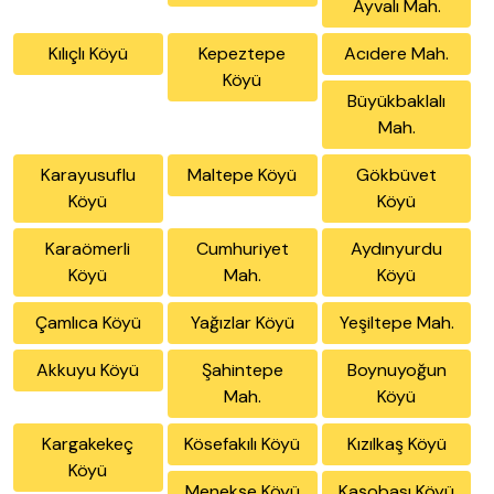
Ayvalı Mah.
Kılıçlı Köyü
Kepeztepe
Acıdere Mah.
Köyü
Büyükbaklalı
Mah.
Karayusuflu
Maltepe Köyü
Gökbüvet
Köyü
Köyü
Karaömerli
Cumhuriyet
Aydınyurdu
Köyü
Mah.
Köyü
Çamlıca Köyü
Yağızlar Köyü
Yeşiltepe Mah.
Akkuyu Köyü
Şahintepe
Boynuyoğun
Mah.
Köyü
Kargakekeç
Kösefakılı Köyü
Kızılkaş Köyü
Köyü
Menekşe Köyü
Kaşobası Köyü