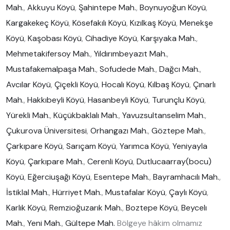
Mah.
,
Akkuyu Köyü
,
Şahintepe Mah.
,
Boynuyoğun Köyü
,
Kargakekeç Köyü
,
Kösefakılı Köyü
,
Kızılkaş Köyü
,
Menekşe
Köyü
,
Kaşobası Köyü
,
Cihadiye Köyü
,
Karşıyaka Mah.
,
Mehmetakifersoy Mah.
,
Yıldırımbeyazıt Mah.
,
Mustafakemalpaşa Mah.
,
Sofudede Mah.
,
Dağcı Mah.
,
Avcılar Köyü
,
Çiçekli Köyü
,
Hocalı Köyü
,
Kılbaş Köyü
,
Çınarlı
Mah.
,
Hakkıbeyli Köyü
,
Hasanbeyli Köyü
,
Turunçlu Köyü
,
Yürekli Mah.
,
Küçükbaklalı Mah.
,
Yavuzsultanselim Mah.
,
Çukurova Üniversitesi
,
Orhangazı Mah.
,
Göztepe Mah.
,
Çarkıpare Köyü
,
Sarıçam Köyü
,
Yarımca Köyü
,
Yeniyayla
Köyü
,
Çarkıpare Mah.
,
Cerenli Köyü
,
Dutlucaarray(bocu)
Köyü
,
Eğerciuşağı Köyü
,
Esentepe Mah.
,
Bayramhacılı Mah.
,
İstiklal Mah.
,
Hürriyet Mah.
,
Mustafalar Köyü
,
Çaylı Köyü
,
Karlık Köyü
,
Remzioğuzarık Mah.
,
Boztepe Köyü
,
Beycelı
Mah.
,
Yeni Mah.
,
Gültepe Mah.
Bölgeye hâkim olmamız