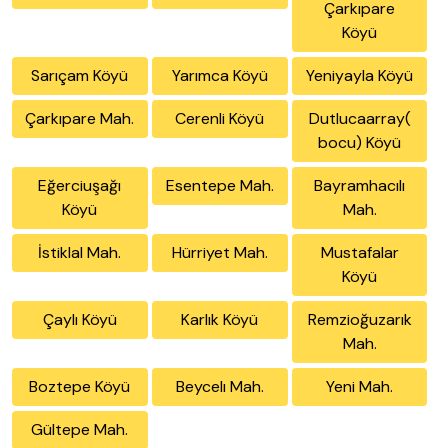
Çarkıpare
Köyü
Sarıçam Köyü
Yarımca Köyü
Yeniyayla Köyü
Çarkıpare Mah.
Cerenli Köyü
Dutlucaarray(
bocu) Köyü
Eğerciuşağı
Esentepe Mah.
Bayramhacılı
Köyü
Mah.
İstiklal Mah.
Hürriyet Mah.
Mustafalar
Köyü
Çaylı Köyü
Karlık Köyü
Remzioğuzarık
Mah.
Boztepe Köyü
Beycelı Mah.
Yeni Mah.
Gültepe Mah.