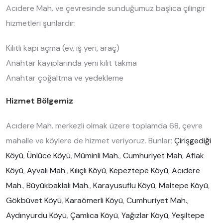
Acıdere Mah. ve çevresinde sunduğumuz başlıca çilingir
hizmetleri şunlardır:
Kilitli kapı açma (ev, iş yeri, araç)
Anahtar kayıplarında yeni kilit takma
Anahtar çoğaltma ve yedekleme
Hizmet Bölgemiz
Acıdere Mah. merkezli olmak üzere toplamda 68, çevre
mahalle ve köylere de hizmet veriyoruz. Bunlar;
Çirişgediği
Köyü
,
Ünlüce Köyü
,
Müminli Mah.
,
Cumhuriyet Mah
,
Aflak
Köyü
,
Ayvalı Mah.
,
Kılıçlı Köyü
,
Kepeztepe Köyü
,
Acıdere
Mah.
,
Büyükbaklalı Mah.
,
Karayusuflu Köyü
,
Maltepe Köyü
,
Gökbüvet Köyü
,
Karaömerli Köyü
,
Cumhuriyet Mah.
,
Aydınyurdu Köyü
,
Çamlıca Köyü
,
Yağızlar Köyü
,
Yeşiltepe