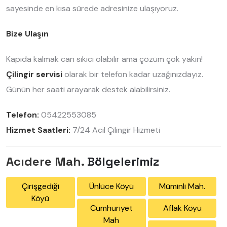
sayesinde en kısa sürede adresinize ulaşıyoruz.
Bize Ulaşın
Kapıda kalmak can sıkıcı olabilir ama çözüm çok yakın!
Çilingir servisi
olarak bir telefon kadar uzağınızdayız.
Günün her saati arayarak destek alabilirsiniz.
Telefon:
05422553085
Hizmet Saatleri:
7/24 Acil Çilingir Hizmeti
Acıdere Mah.
Bölgelerimiz
Çirişgediği
Ünlüce Köyü
Müminli Mah.
Köyü
Cumhuriyet
Aflak Köyü
Mah