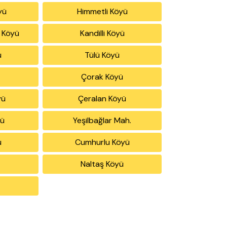
yü
Himmetli Köyü
 Köyü
Kandilli Köyü
ü
Tülü Köyü
ü
Çorak Köyü
yü
Çeralan Köyü
yü
Yeşilbağlar Mah.
ü
Cumhurlu Köyü
Naltaş Köyü