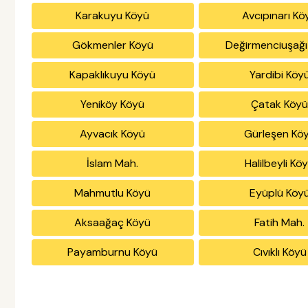
Karakuyu Köyü
Avcıpınarı Kö
Gökmenler Köyü
Değirmenciuşağı
Kapaklıkuyu Köyü
Yardibi Köy
Yeniköy Köyü
Çatak Köy
Ayvacık Köyü
Gürleşen Kö
İslam Mah.
Halilbeyli Kö
Mahmutlu Köyü
Eyüplü Köy
Aksaağaç Köyü
Fatih Mah.
Payamburnu Köyü
Cıvıklı Köyü