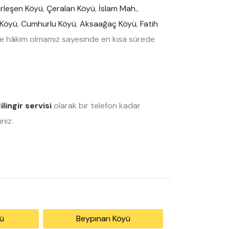
rleşen Köyü
,
Çeralan Köyü
,
İslam Mah.
,
 Köyü
,
Cumhurlu Köyü
,
Aksaağaç Köyü
,
Fatih
e hâkim olmamız sayesinde en kısa sürede
ilingir servisi
olarak bir telefon kadar
niz.
yü
Beypınarı Köyü