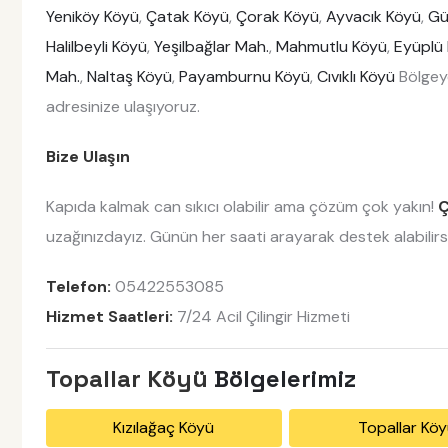
Yeniköy Köyü
,
Çatak Köyü
,
Çorak Köyü
,
Ayvacık Köyü
,
Gü
Halilbeyli Köyü
,
Yeşilbağlar Mah.
,
Mahmutlu Köyü
,
Eyüplü
Mah.
,
Naltaş Köyü
,
Payamburnu Köyü
,
Cıvıklı Köyü
Bölgey
adresinize ulaşıyoruz.
Bize Ulaşın
Kapıda kalmak can sıkıcı olabilir ama çözüm çok yakın!
Ç
uzağınızdayız. Günün her saati arayarak destek alabilirsi
Telefon:
05422553085
Hizmet Saatleri:
7/24 Acil Çilingir Hizmeti
Topallar Köyü
Bölgelerimiz
Kızılağaç Köyü
Topallar Kö