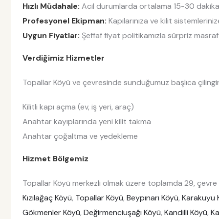
Hızlı Müdahale:
Acil durumlarda ortalama 15-30 dakika i
Profesyonel Ekipman:
Kapılarınıza ve kilit sistemlerin
Uygun Fiyatlar:
Şeffaf fiyat politikamızla sürpriz masraf
Verdiğimiz Hizmetler
Topallar Köyü ve çevresinde sunduğumuz başlıca çilingir 
Kilitli kapı açma (ev, iş yeri, araç)
Anahtar kayıplarında yeni kilit takma
Anahtar çoğaltma ve yedekleme
Hizmet Bölgemiz
Topallar Köyü merkezli olmak üzere toplamda 29, çevre m
Kızılağaç Köyü
,
Topallar Köyü
,
Beypınarı Köyü
,
Karakuyu 
Gökmenler Köyü
,
Değirmenciuşağı Köyü
,
Kandilli Köyü
,
Ka