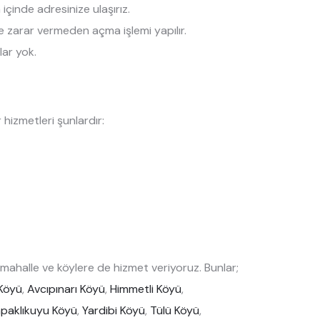
çinde adresinize ulaşırız.
ize zarar vermeden açma işlemi yapılır.
lar yok.
hizmetleri şunlardır:
ahalle ve köylere de hizmet veriyoruz. Bunlar;
Köyü
,
Avcıpınarı Köyü
,
Himmetli Köyü
,
paklıkuyu Köyü
,
Yardibi Köyü
,
Tülü Köyü
,