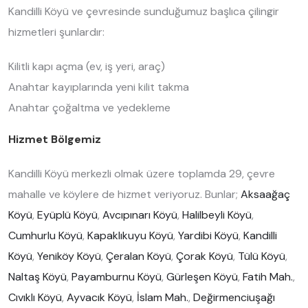
Kandilli Köyü ve çevresinde sunduğumuz başlıca çilingir
hizmetleri şunlardır:
Kilitli kapı açma (ev, iş yeri, araç)
Anahtar kayıplarında yeni kilit takma
Anahtar çoğaltma ve yedekleme
Hizmet Bölgemiz
Kandilli Köyü merkezli olmak üzere toplamda 29, çevre
mahalle ve köylere de hizmet veriyoruz. Bunlar;
Aksaağaç
Köyü
,
Eyüplü Köyü
,
Avcıpınarı Köyü
,
Halilbeyli Köyü
,
Cumhurlu Köyü
,
Kapaklıkuyu Köyü
,
Yardibi Köyü
,
Kandilli
Köyü
,
Yeniköy Köyü
,
Çeralan Köyü
,
Çorak Köyü
,
Tülü Köyü
,
Naltaş Köyü
,
Payamburnu Köyü
,
Gürleşen Köyü
,
Fatih Mah.
,
Cıvıklı Köyü
,
Ayvacık Köyü
,
İslam Mah.
,
Değirmenciuşağı