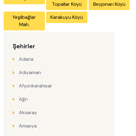
Topallar Köyü
Beypınarı Köyü
Yeşilbağlar
Karakuyu Köyü
Mah.
Şehirler
Adana
Adıyaman
Afyonkarahisar
Ağrı
Aksaray
Amasya