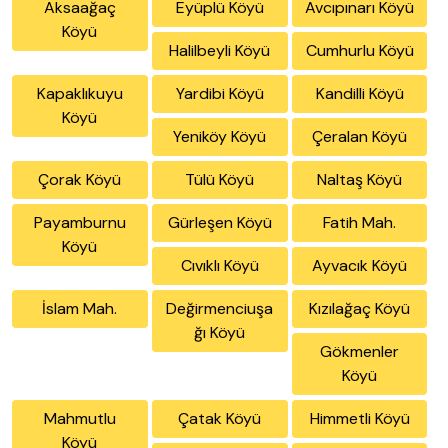
Aksaağaç
Eyüplü Köyü
Avcıpınarı Köyü
Köyü
Halilbeyli Köyü
Cumhurlu Köyü
Kapaklıkuyu
Yardibi Köyü
Kandilli Köyü
Köyü
Yeniköy Köyü
Çeralan Köyü
Çorak Köyü
Tülü Köyü
Naltaş Köyü
Payamburnu
Gürleşen Köyü
Fatih Mah.
Köyü
Cıvıklı Köyü
Ayvacık Köyü
İslam Mah.
Değirmenciuşa
Kızılağaç Köyü
ğı Köyü
Gökmenler
Köyü
Mahmutlu
Çatak Köyü
Himmetli Köyü
Köyü