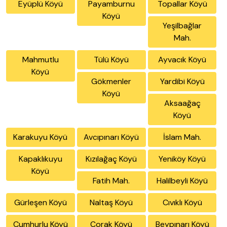
Eyüplü Köyü
Payamburnu
Topallar Köyü
Köyü
Yeşilbağlar
Mah.
Mahmutlu
Tülü Köyü
Ayvacık Köyü
Köyü
Gökmenler
Yardibi Köyü
Köyü
Aksaağaç
Köyü
Karakuyu Köyü
Avcıpınarı Köyü
İslam Mah.
Kapaklıkuyu
Kızılağaç Köyü
Yeniköy Köyü
Köyü
Fatih Mah.
Halilbeyli Köyü
Gürleşen Köyü
Naltaş Köyü
Cıvıklı Köyü
Cumhurlu Köyü
Çorak Köyü
Beypınarı Köyü