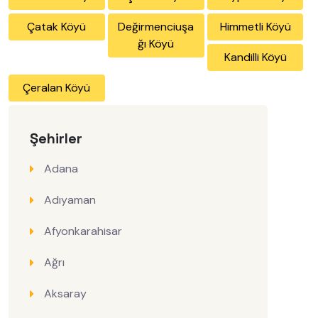
Çatak Köyü
Değirmenciuşa
Himmetli Köyü
ğı Köyü
Kandilli Köyü
Çeralan Köyü
Şehirler
Adana
Adıyaman
Afyonkarahisar
Ağrı
Aksaray