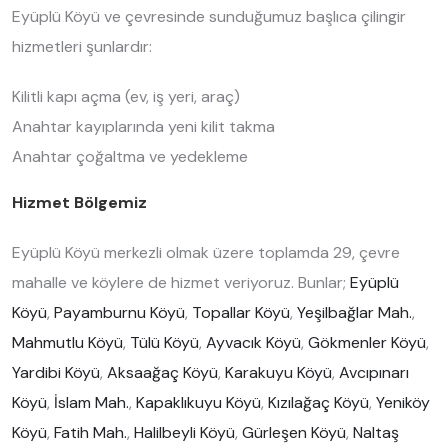
Eyüplü Köyü ve çevresinde sunduğumuz başlıca çilingir
hizmetleri şunlardır:
Kilitli kapı açma (ev, iş yeri, araç)
Anahtar kayıplarında yeni kilit takma
Anahtar çoğaltma ve yedekleme
Hizmet Bölgemiz
Eyüplü Köyü merkezli olmak üzere toplamda 29, çevre
mahalle ve köylere de hizmet veriyoruz. Bunlar;
Eyüplü
Köyü
,
Payamburnu Köyü
,
Topallar Köyü
,
Yeşilbağlar Mah.
,
Mahmutlu Köyü
,
Tülü Köyü
,
Ayvacık Köyü
,
Gökmenler Köyü
,
Yardibi Köyü
,
Aksaağaç Köyü
,
Karakuyu Köyü
,
Avcıpınarı
Köyü
,
İslam Mah.
,
Kapaklıkuyu Köyü
,
Kızılağaç Köyü
,
Yeniköy
Köyü
,
Fatih Mah.
,
Halilbeyli Köyü
,
Gürleşen Köyü
,
Naltaş