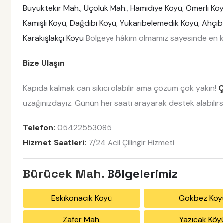
Büyüktekir Mah.
,
Üçoluk Mah.
,
Hamidiye Köyü
,
Ömerli Kö
Kamışlı Köyü
,
Dağdibi Köyü
,
Yukarıbelemedik Köyü
,
Ahçıbe
Karakışlakçı Köyü
Bölgeye hâkim olmamız sayesinde en kı
Bize Ulaşın
Kapıda kalmak can sıkıcı olabilir ama çözüm çok yakın!
Ç
uzağınızdayız. Günün her saati arayarak destek alabilirsi
Telefon:
05422553085
Hizmet Saatleri:
7/24 Acil Çilingir Hizmeti
Bürücek Mah.
Bölgelerimiz
Eskikonacık Köyü
Gökbez Köy
Zafer Mah.
Yazıcak Köy