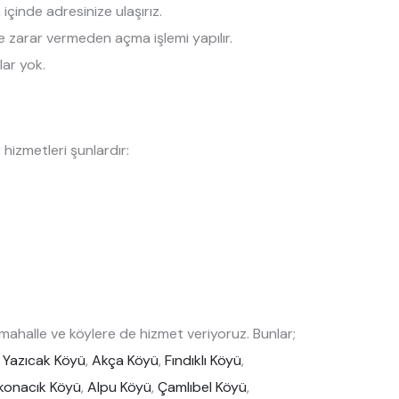
çinde adresinize ulaşırız.
ize zarar vermeden açma işlemi yapılır.
lar yok.
hizmetleri şunlardır:
ahalle ve köylere de hizmet veriyoruz. Bunlar;
,
Yazıcak Köyü
,
Akça Köyü
,
Fındıklı Köyü
,
konacık Köyü
,
Alpu Köyü
,
Çamlıbel Köyü
,