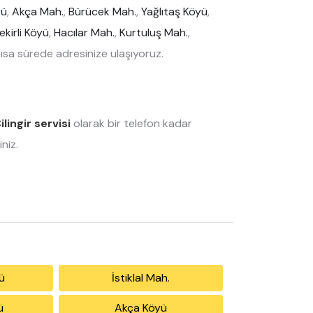
yü
,
Akça Mah.
,
Bürücek Mah.
,
Yağlıtaş Köyü
,
kirli Köyü
,
Hacılar Mah.
,
Kurtuluş Mah.
,
sa sürede adresinize ulaşıyoruz.
ilingir servisi
olarak bir telefon kadar
niz.
ü
İstiklal Mah.
ü
Akça Köyü