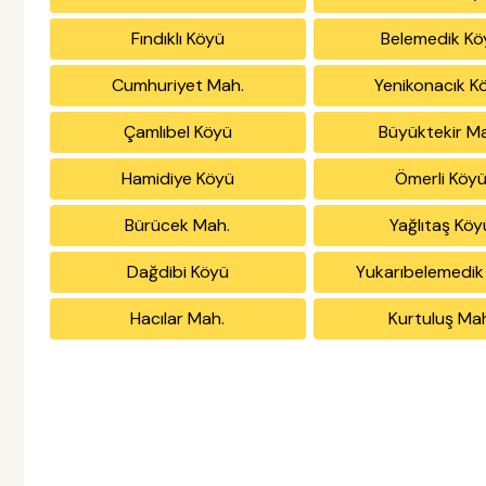
Fındıklı Köyü
Belemedik Kö
Cumhuriyet Mah.
Yenikonacık K
Çamlıbel Köyü
Büyüktekir M
Hamidiye Köyü
Ömerli Köy
Bürücek Mah.
Yağlıtaş Köy
Dağdibi Köyü
Yukarıbelemedik
Hacılar Mah.
Kurtuluş Ma