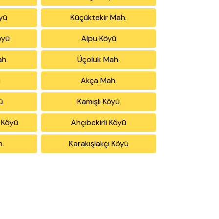
yü
Küçüktekir Mah.
öyü
Alpu Köyü
ah.
Üçoluk Mah.
ü
Akça Mah.
ü
Kamışlı Köyü
 Köyü
Ahçıbekirli Köyü
h.
Karakışlakçı Köyü