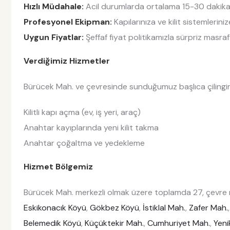
Hızlı Müdahale:
Acil durumlarda ortalama 15-30 dakika i
Profesyonel Ekipman:
Kapılarınıza ve kilit sistemlerin
Uygun Fiyatlar:
Şeffaf fiyat politikamızla sürpriz masraf
Verdiğimiz Hizmetler
Bürücek Mah. ve çevresinde sunduğumuz başlıca çilingir 
Kilitli kapı açma (ev, iş yeri, araç)
Anahtar kayıplarında yeni kilit takma
Anahtar çoğaltma ve yedekleme
Hizmet Bölgemiz
Bürücek Mah. merkezli olmak üzere toplamda 27, çevre m
Eskikonacık Köyü
,
Gökbez Köyü
,
İstiklal Mah.
,
Zafer Mah.
Belemedik Köyü
,
Küçüktekir Mah.
,
Cumhuriyet Mah.
,
Yeni