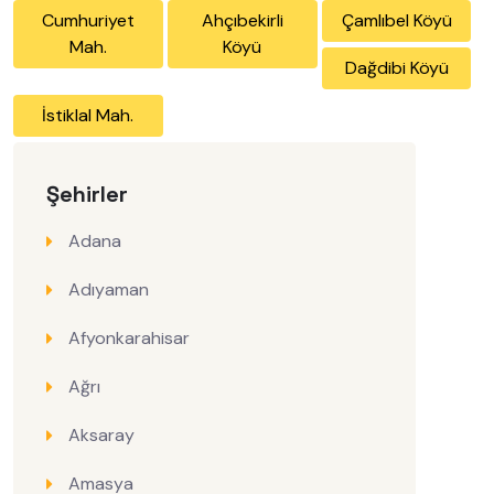
Cumhuriyet
Ahçıbekirli
Çamlıbel Köyü
Mah.
Köyü
Dağdibi Köyü
İstiklal Mah.
Şehirler
Adana
Adıyaman
Afyonkarahisar
Ağrı
Aksaray
Amasya