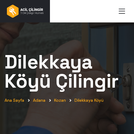
Dilekkaya
Köyü
Çilingir
Ana Sayfa
Adana
Kozan
Dilekkaya Köyü