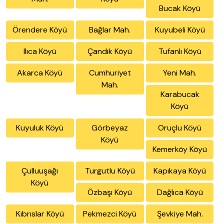
Bucak Köyü
Örendere Köyü
Bağlar Mah.
Kuyubeli Köyü
Ilıca Köyü
Çandık Köyü
Tufanlı Köyü
Akarca Köyü
Cumhuriyet
Yeni Mah.
Mah.
Karabucak
Köyü
Kuyuluk Köyü
Görbeyaz
Oruçlu Köyü
Köyü
Kemerköy Köyü
Çulluuşağı
Turgutlu Köyü
Kapıkaya Köyü
Köyü
Özbaşı Köyü
Dağlıca Köyü
Kıbrıslar Köyü
Pekmezci Köyü
Şevkiye Mah.