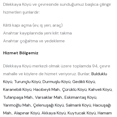
Dilekkaya Köyü ve çevresinde sunduğumuz başlıca çilingir
hizmetleri şunlardır:
Kilitli kapı açma (ev, iş yeri, araç)
Anahtar kayıplarında yeni kilit takma
Anahtar çoğaltma ve yedekleme
Hizmet Bölgemiz
Dilekkaya Köyü merkezli olmak üzere toplamda 94, çevre
mahalle ve köylere de hizmet veriyoruz. Bunlar;
Bulduklu
Köyü
,
Turunçlu Köyü
,
Durmuşlu Köyü
,
Gedikli Köyü
,
Karanebili Köyü
,
Hacıbeyli Mah.
,
Çürüklü Köyü
,
Kahveli Köyü
,
Tufanpaşa Mah.
,
Varsaklar Mah.
,
Eskimantaş Köyü
,
Yarımoğlu Mah.
,
Çelenuşağı Köyü
,
Salmanlı Köyü
,
Hacıuşağı
Mah.
,
Alapınar Köyü
,
Akkaya Köyü
,
Kuytucak Köyü
,
Hamam