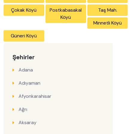
Çokak Köyü
Postkabasakal
Taş Mah.
Köyü
Minnetli Köyü
Güneri Köyü
Şehirler
Adana
Adıyaman
Afyonkarahisar
Ağrı
Aksaray