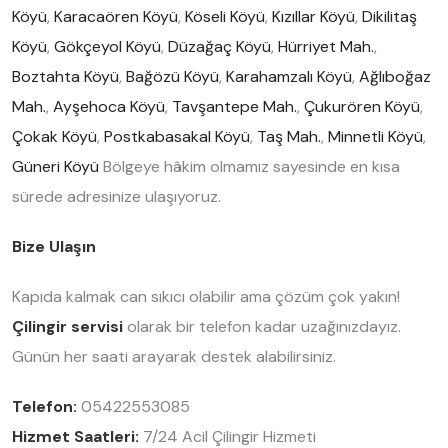
Köyü
,
Karacaören Köyü
,
Köseli Köyü
,
Kızıllar Köyü
,
Dikilitaş
Köyü
,
Gökçeyol Köyü
,
Düzağaç Köyü
,
Hürriyet Mah.
,
Boztahta Köyü
,
Bağözü Köyü
,
Karahamzalı Köyü
,
Ağlıboğaz
Mah.
,
Ayşehoca Köyü
,
Tavşantepe Mah.
,
Çukurören Köyü
,
Çokak Köyü
,
Postkabasakal Köyü
,
Taş Mah.
,
Minnetli Köyü
,
Güneri Köyü
Bölgeye hâkim olmamız sayesinde en kısa
sürede adresinize ulaşıyoruz.
Bize Ulaşın
Kapıda kalmak can sıkıcı olabilir ama çözüm çok yakın!
Çilingir servisi
olarak bir telefon kadar uzağınızdayız.
Günün her saati arayarak destek alabilirsiniz.
Telefon:
05422553085
Hizmet Saatleri:
7/24 Acil Çilingir Hizmeti