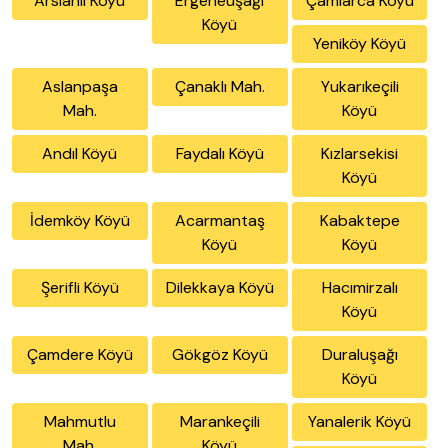
Arslanlı Köyü
Ergeneuşağı
Çamlarca Köyü
Köyü
Yeniköy Köyü
Aslanpaşa
Çanaklı Mah.
Yukarıkeçili
Mah.
Köyü
Andıl Köyü
Faydalı Köyü
Kızlarsekisi
Köyü
İdemköy Köyü
Acarmantaş
Kabaktepe
Köyü
Köyü
Şerifli Köyü
Dilekkaya Köyü
Hacımirzalı
Köyü
Çamdere Köyü
Gökgöz Köyü
Duraluşağı
Köyü
Mahmutlu
Marankeçili
Yanalerik Köyü
Mah.
Köyü