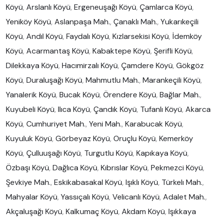
Köyü
,
Arslanlı Köyü
,
Ergeneuşağı Köyü
,
Çamlarca Köyü
,
Yeniköy Köyü
,
Aslanpaşa Mah.
,
Çanaklı Mah.
,
Yukarıkeçili
Köyü
,
Andıl Köyü
,
Faydalı Köyü
,
Kızlarsekisi Köyü
,
İdemköy
Köyü
,
Acarmantaş Köyü
,
Kabaktepe Köyü
,
Şerifli Köyü
,
Dilekkaya Köyü
,
Hacımirzalı Köyü
,
Çamdere Köyü
,
Gökgöz
Köyü
,
Duraluşağı Köyü
,
Mahmutlu Mah.
,
Marankeçili Köyü
,
Yanalerik Köyü
,
Bucak Köyü
,
Örendere Köyü
,
Bağlar Mah.
,
Kuyubeli Köyü
,
Ilıca Köyü
,
Çandık Köyü
,
Tufanlı Köyü
,
Akarca
Köyü
,
Cumhuriyet Mah.
,
Yeni Mah.
,
Karabucak Köyü
,
Kuyuluk Köyü
,
Görbeyaz Köyü
,
Oruçlu Köyü
,
Kemerköy
Köyü
,
Çulluuşağı Köyü
,
Turgutlu Köyü
,
Kapıkaya Köyü
,
Özbaşı Köyü
,
Dağlıca Köyü
,
Kıbrıslar Köyü
,
Pekmezci Köyü
,
Şevkiye Mah.
,
Eskikabasakal Köyü
,
Işıklı Köyü
,
Türkelı Mah.
,
Mahyalar Köyü
,
Yassıçalı Köyü
,
Velicanlı Köyü
,
Adalet Mah.
,
Akçaluşağı Köyü
,
Kalkumaç Köyü
,
Akdam Köyü
,
Işıkkaya