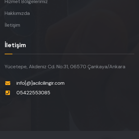
Hizmet Bölgelerimiz
Hakkımızda
İletişim
İletişim
Yücetepe, Akdeniz Cd. No:31, 06570 Çankaya/Ankara
info[@]acilcilingir.com
05422553085