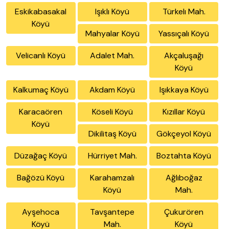
Eskikabasakal
Işıklı Köyü
Türkelı Mah.
Köyü
Mahyalar Köyü
Yassıçalı Köyü
Velicanlı Köyü
Adalet Mah.
Akçaluşağı
Köyü
Kalkumaç Köyü
Akdam Köyü
Işıkkaya Köyü
Karacaören
Köseli Köyü
Kızıllar Köyü
Köyü
Dikilitaş Köyü
Gökçeyol Köyü
Düzağaç Köyü
Hürriyet Mah.
Boztahta Köyü
Bağözü Köyü
Karahamzalı
Ağlıboğaz
Köyü
Mah.
Ayşehoca
Tavşantepe
Çukurören
Köyü
Mah.
Köyü