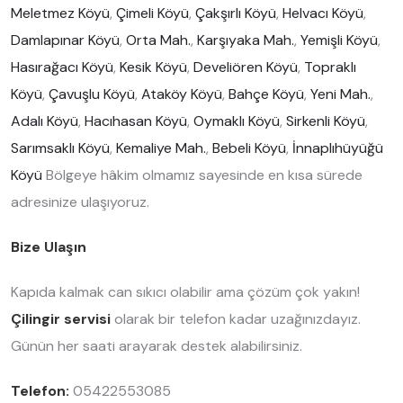
Meletmez Köyü
,
Çimeli Köyü
,
Çakşırlı Köyü
,
Helvacı Köyü
,
Damlapınar Köyü
,
Orta Mah.
,
Karşıyaka Mah.
,
Yemişli Köyü
,
Hasırağacı Köyü
,
Kesik Köyü
,
Develiören Köyü
,
Topraklı
Köyü
,
Çavuşlu Köyü
,
Ataköy Köyü
,
Bahçe Köyü
,
Yeni Mah.
,
Adalı Köyü
,
Hacıhasan Köyü
,
Oymaklı Köyü
,
Sirkenli Köyü
,
Sarımsaklı Köyü
,
Kemaliye Mah.
,
Bebeli Köyü
,
İnnaplıhüyüğü
Köyü
Bölgeye hâkim olmamız sayesinde en kısa sürede
adresinize ulaşıyoruz.
Bize Ulaşın
Kapıda kalmak can sıkıcı olabilir ama çözüm çok yakın!
Çilingir servisi
olarak bir telefon kadar uzağınızdayız.
Günün her saati arayarak destek alabilirsiniz.
Telefon:
05422553085