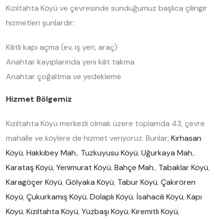
Kızıltahta Köyü ve çevresinde sunduğumuz başlıca çilingir
hizmetleri şunlardır:
Kilitli kapı açma (ev, iş yeri, araç)
Anahtar kayıplarında yeni kilit takma
Anahtar çoğaltma ve yedekleme
Hizmet Bölgemiz
Kızıltahta Köyü merkezli olmak üzere toplamda 43, çevre
mahalle ve köylere de hizmet veriyoruz. Bunlar;
Kırhasan
Köyü
,
Hakkıbey Mah.
,
Tuzkuyusu Köyü
,
Uğurkaya Mah.
,
Karataş Köyü
,
Yenimurat Köyü
,
Bahçe Mah.
,
Tabaklar Köyü
,
Karagöçer Köyü
,
Gölyaka Köyü
,
Tabur Köyü
,
Çakırören
Köyü
,
Çukurkamış Köyü
,
Dolaplı Köyü
,
İsahacılı Köyü
,
Kapı
Köyü
,
Kızıltahta Köyü
,
Yüzbaşı Köyü
,
Kiremitli Köyü
,