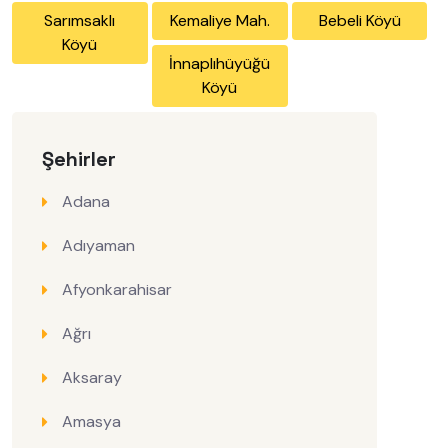
Sarımsaklı
Kemaliye Mah.
Bebeli Köyü
Köyü
İnnaplıhüyüğü
Köyü
Şehirler
Adana
Adıyaman
Afyonkarahisar
Ağrı
Aksaray
Amasya