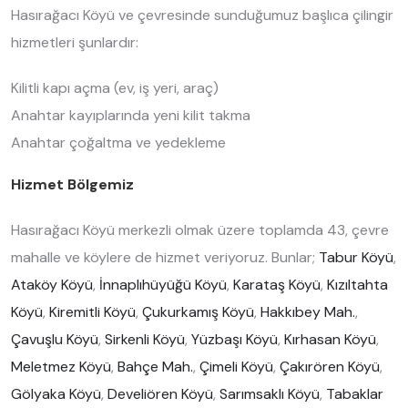
Hasırağacı Köyü ve çevresinde sunduğumuz başlıca çilingir
hizmetleri şunlardır:
Kilitli kapı açma (ev, iş yeri, araç)
Anahtar kayıplarında yeni kilit takma
Anahtar çoğaltma ve yedekleme
Hizmet Bölgemiz
Hasırağacı Köyü merkezli olmak üzere toplamda 43, çevre
mahalle ve köylere de hizmet veriyoruz. Bunlar;
Tabur Köyü
,
Ataköy Köyü
,
İnnaplıhüyüğü Köyü
,
Karataş Köyü
,
Kızıltahta
Köyü
,
Kiremitli Köyü
,
Çukurkamış Köyü
,
Hakkıbey Mah.
,
Çavuşlu Köyü
,
Sirkenli Köyü
,
Yüzbaşı Köyü
,
Kırhasan Köyü
,
Meletmez Köyü
,
Bahçe Mah.
,
Çimeli Köyü
,
Çakırören Köyü
,
Gölyaka Köyü
,
Develiören Köyü
,
Sarımsaklı Köyü
,
Tabaklar