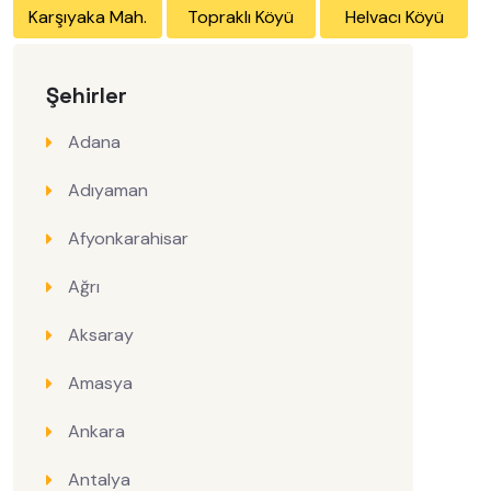
Karşıyaka Mah.
Topraklı Köyü
Helvacı Köyü
Şehirler
Adana
Adıyaman
Afyonkarahisar
Ağrı
Aksaray
Amasya
Ankara
Antalya