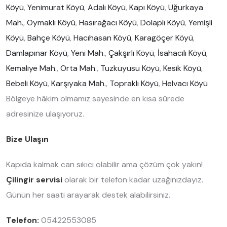
Köyü
,
Yenimurat Köyü
,
Adalı Köyü
,
Kapı Köyü
,
Uğurkaya
Mah.
,
Oymaklı Köyü
,
Hasırağacı Köyü
,
Dolaplı Köyü
,
Yemişli
Köyü
,
Bahçe Köyü
,
Hacıhasan Köyü
,
Karagöçer Köyü
,
Damlapınar Köyü
,
Yeni Mah.
,
Çakşırlı Köyü
,
İsahacılı Köyü
,
Kemaliye Mah.
,
Orta Mah.
,
Tuzkuyusu Köyü
,
Kesik Köyü
,
Bebeli Köyü
,
Karşıyaka Mah.
,
Topraklı Köyü
,
Helvacı Köyü
Bölgeye hâkim olmamız sayesinde en kısa sürede
adresinize ulaşıyoruz.
Bize Ulaşın
Kapıda kalmak can sıkıcı olabilir ama çözüm çok yakın!
Çilingir servisi
olarak bir telefon kadar uzağınızdayız.
Günün her saati arayarak destek alabilirsiniz.
Telefon:
05422553085