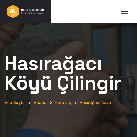
Hasırağacı
Köyü
Çilingir
Ana Sayfa
Adana
Karataş
Hasırağacı Köyü