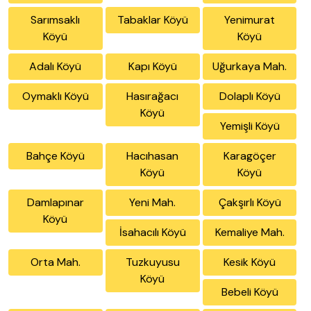
Sarımsaklı
Tabaklar Köyü
Yenimurat
Köyü
Köyü
Adalı Köyü
Kapı Köyü
Uğurkaya Mah.
Oymaklı Köyü
Hasırağacı
Dolaplı Köyü
Köyü
Yemişli Köyü
Bahçe Köyü
Hacıhasan
Karagöçer
Köyü
Köyü
Damlapınar
Yeni Mah.
Çakşırlı Köyü
Köyü
İsahacılı Köyü
Kemaliye Mah.
Orta Mah.
Tuzkuyusu
Kesik Köyü
Köyü
Bebeli Köyü