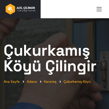
Çukurkamış
Köyü
Çilingir
Ana Sayfa
Adana
Karataş
Çukurkamış Köyü