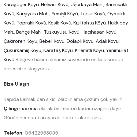
Karagöçer Köyü
,
Helvacı Köyü
,
Uğurkaya Mah.
,
Sarımsaklı
Köyü
,
Karşıyaka Mah.
,
Yemişli Köyü
,
Tabur Köyü
,
Oymaklı
Köyü
,
Topraklı Köyü
,
Kesik Köyü
,
Kızıltahta Köyü
,
Hakkıbey
Mah.
,
Bahçe Mah.
,
Tuzkuyusu Köyü
,
Hacıhasan Köyü
,
Çakırören Köyü
,
Bebeli Köyü
,
Dolaplı Köyü
,
Adalı Köyü
,
Çukurkamış Köyü
,
Karataş Köyü
,
Kiremitli Köyü
,
Yenimurat
Köyü
Bölgeye hâkim olmamız sayesinde en kısa sürede
adresinize ulaşıyoruz.
Bize Ulaşın
Kapıda kalmak can sıkıcı olabilir ama çözüm çok yakın!
Çilingir servisi
olarak bir telefon kadar uzağınızdayız.
Günün her saati arayarak destek alabilirsiniz.
Telefon:
05422553085