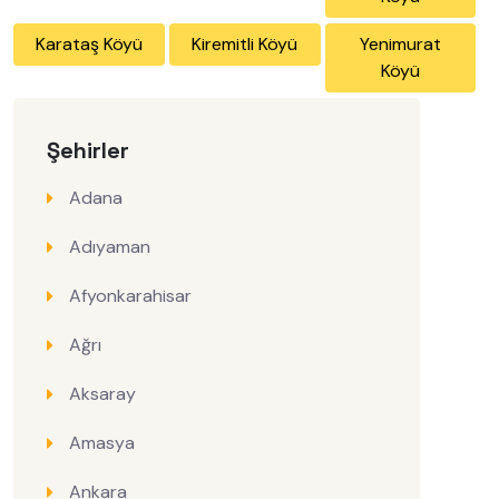
Karataş Köyü
Kiremitli Köyü
Yenimurat
Köyü
Şehirler
Adana
Adıyaman
Afyonkarahisar
Ağrı
Aksaray
Amasya
Ankara