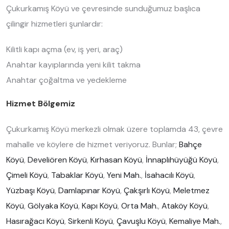
Çukurkamış Köyü ve çevresinde sunduğumuz başlıca
çilingir hizmetleri şunlardır:
Kilitli kapı açma (ev, iş yeri, araç)
Anahtar kayıplarında yeni kilit takma
Anahtar çoğaltma ve yedekleme
Hizmet Bölgemiz
Çukurkamış Köyü merkezli olmak üzere toplamda 43, çevre
mahalle ve köylere de hizmet veriyoruz. Bunlar;
Bahçe
Köyü
,
Develiören Köyü
,
Kırhasan Köyü
,
İnnaplıhüyüğü Köyü
,
Çimeli Köyü
,
Tabaklar Köyü
,
Yeni Mah.
,
İsahacılı Köyü
,
Yüzbaşı Köyü
,
Damlapınar Köyü
,
Çakşırlı Köyü
,
Meletmez
Köyü
,
Gölyaka Köyü
,
Kapı Köyü
,
Orta Mah.
,
Ataköy Köyü
,
Hasırağacı Köyü
,
Sirkenli Köyü
,
Çavuşlu Köyü
,
Kemaliye Mah.
,