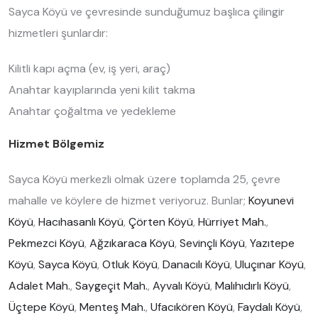
Sayca Köyü ve çevresinde sunduğumuz başlıca çilingir
hizmetleri şunlardır:
Kilitli kapı açma (ev, iş yeri, araç)
Anahtar kayıplarında yeni kilit takma
Anahtar çoğaltma ve yedekleme
Hizmet Bölgemiz
Sayca Köyü merkezli olmak üzere toplamda 25, çevre
mahalle ve köylere de hizmet veriyoruz. Bunlar;
Koyunevi
Köyü
,
Hacıhasanlı Köyü
,
Çörten Köyü
,
Hürriyet Mah.
,
Pekmezci Köyü
,
Ağzıkaraca Köyü
,
Sevinçli Köyü
,
Yazıtepe
Köyü
,
Sayca Köyü
,
Otluk Köyü
,
Danacılı Köyü
,
Uluçınar Köyü
,
Adalet Mah.
,
Saygeçit Mah.
,
Ayvalı Köyü
,
Malıhıdırlı Köyü
,
Üçtepe Köyü
,
Menteş Mah.
,
Ufacıkören Köyü
,
Faydalı Köyü
,