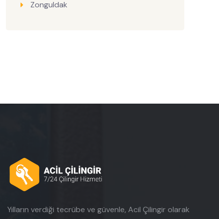
Zonguldak
Yılların verdiği tecrübe ve güvenle, Acil Çilingir olarak