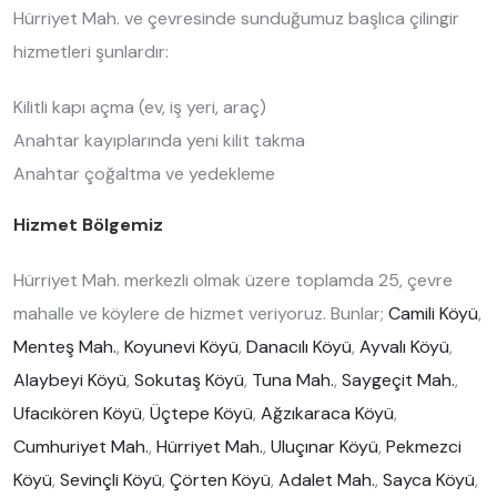
Hürriyet Mah. ve çevresinde sunduğumuz başlıca çilingir
hizmetleri şunlardır:
Kilitli kapı açma (ev, iş yeri, araç)
Anahtar kayıplarında yeni kilit takma
Anahtar çoğaltma ve yedekleme
Hizmet Bölgemiz
Hürriyet Mah. merkezli olmak üzere toplamda 25, çevre
mahalle ve köylere de hizmet veriyoruz. Bunlar;
Camili Köyü
,
Menteş Mah.
,
Koyunevi Köyü
,
Danacılı Köyü
,
Ayvalı Köyü
,
Alaybeyi Köyü
,
Sokutaş Köyü
,
Tuna Mah.
,
Saygeçit Mah.
,
Ufacıkören Köyü
,
Üçtepe Köyü
,
Ağzıkaraca Köyü
,
Cumhuriyet Mah.
,
Hürriyet Mah.
,
Uluçınar Köyü
,
Pekmezci
Köyü
,
Sevinçli Köyü
,
Çörten Köyü
,
Adalet Mah.
,
Sayca Köyü
,