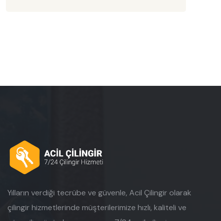
Yılların verdiği tecrübe ve güvenle, Acil Çilingir olarak
çilingir hizmetlerinde müşterilerimize hızlı, kaliteli ve