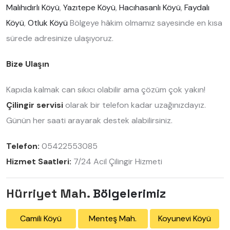
Malıhıdırlı Köyü
,
Yazıtepe Köyü
,
Hacıhasanlı Köyü
,
Faydalı
Köyü
,
Otluk Köyü
Bölgeye hâkim olmamız sayesinde en kısa
sürede adresinize ulaşıyoruz.
Bize Ulaşın
Kapıda kalmak can sıkıcı olabilir ama çözüm çok yakın!
Çilingir servisi
olarak bir telefon kadar uzağınızdayız.
Günün her saati arayarak destek alabilirsiniz.
Telefon:
05422553085
Hizmet Saatleri:
7/24 Acil Çilingir Hizmeti
Hürriyet Mah.
Bölgelerimiz
Camili Köyü
Menteş Mah.
Koyunevi Köyü