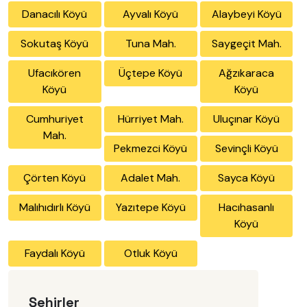
Danacılı Köyü
Ayvalı Köyü
Alaybeyi Köyü
Sokutaş Köyü
Tuna Mah.
Saygeçit Mah.
Ufacıkören
Üçtepe Köyü
Ağzıkaraca
Köyü
Köyü
Cumhuriyet
Hürriyet Mah.
Uluçınar Köyü
Mah.
Pekmezci Köyü
Sevinçli Köyü
Çörten Köyü
Adalet Mah.
Sayca Köyü
Malıhıdırlı Köyü
Yazıtepe Köyü
Hacıhasanlı
Köyü
Faydalı Köyü
Otluk Köyü
Şehirler