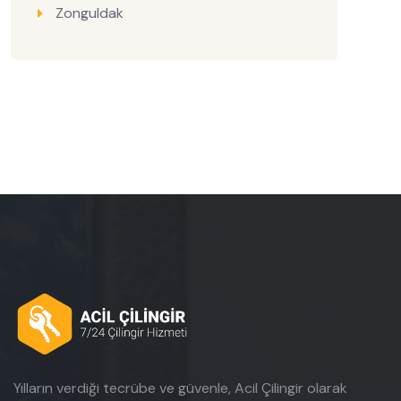
Zonguldak
Yılların verdiği tecrübe ve güvenle, Acil Çilingir olarak