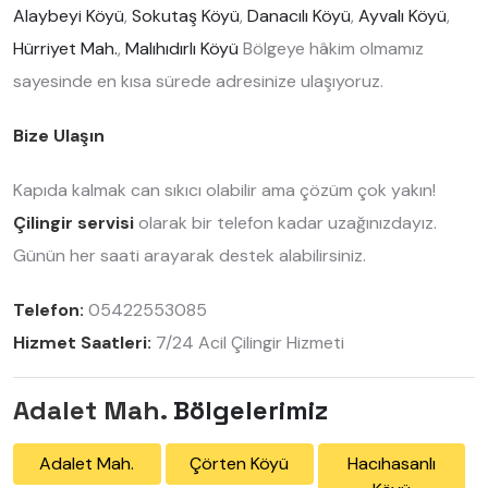
Alaybeyi Köyü
,
Sokutaş Köyü
,
Danacılı Köyü
,
Ayvalı Köyü
,
Hürriyet Mah.
,
Malıhıdırlı Köyü
Bölgeye hâkim olmamız
sayesinde en kısa sürede adresinize ulaşıyoruz.
Bize Ulaşın
Kapıda kalmak can sıkıcı olabilir ama çözüm çok yakın!
Çilingir servisi
olarak bir telefon kadar uzağınızdayız.
Günün her saati arayarak destek alabilirsiniz.
Telefon:
05422553085
Hizmet Saatleri:
7/24 Acil Çilingir Hizmeti
Adalet Mah.
Bölgelerimiz
Adalet Mah.
Çörten Köyü
Hacıhasanlı