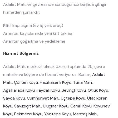
Adalet Mah. ve çevresinde sunduğumuz başlıca çilingir
hizmetleri şunlardır:
Kilitli kapı açma (ev, iş yeri, araç)
Anahtar kayıplarında yeni kilit takma
Anahtar çoğaltma ve yedekleme
Hizmet Bölgemiz
Adalet Mah. merkezli olmak üzere toplamda 25, çevre
mahalle ve köylere de hizmet veriyoruz. Bunlar;
Adalet
Mah.
,
Çörten Köyü
,
Hacıhasanlı Köyü
,
Tuna Mah.
,
Ağzıkaraca Köyü
,
Faydalı Köyü
,
Sevinçli Köyü
,
Otluk Köyü
,
Sayca Köyü
,
Cumhuriyet Mah.
,
Üçtepe Köyü
,
Ufacıkören
Köyü
,
Saygeçit Mah.
,
Uluçınar Köyü
,
Camili Köyü
,
Koyunevi
Köyü
,
Pekmezci Köyü
,
Yazıtepe Köyü
,
Menteş Mah.
,