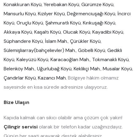
Konakkuran Köyü
,
Yerebakan Köyü
,
Gürümze Köyü
,
Mansurlu Köyü
,
Kızılyer Köyü
,
Değirmenciuşağı Köyü
,
İncirci
Köyü
,
Oruçlu Köyü
,
Şahmuratlı Köyü
,
Kırıkuşağı Köyü
,
Akkaya Köyü
,
Kaşaltı Köyü
,
Olucak Köyü
,
Kayadibi Köyü
,
Süphandere Köyü
,
İslam Mah.
,
Çürükler Köyü
,
Sülemişliarray(bahçelievler) Mah.
,
Göbelli Köyü
,
Gedikli
Köyü
,
Kaleyüzü Köyü
,
Karacaoğlan Mah.
,
Tokmanaklı Köyü
,
Belenköy Mah.
,
Uğurlubağ Köyü
,
Keklikçi Mah.
,
Musalar Köyü
,
Çandırlar Köyü
,
Kazancı Mah.
Bölgeye hâkim olmamız
sayesinde en kısa sürede adresinize ulaşıyoruz.
Bize Ulaşın
Kapıda kalmak can sıkıcı olabilir ama çözüm çok yakın!
Çilingir servisi
olarak bir telefon kadar uzağınızdayız.
Günün her saati arayarak destek alabilirsiniz.