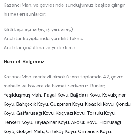
Kazancı Mah. ve çevresinde sunduğumuz başlıca çilingir
hizmetleri şunlardır:
Kilitli kapı açma (ev, iş yeri, araç)
Anahtar kayıplarında yeni kilit takma
Anahtar çoğaltma ve yedekleme
Hizmet Bölgemiz
Kazancı Mah. merkezli olmak üzere toplamda 47, çevre
mahalle ve köylere de hizmet veriyoruz. Bunlar;
Yeşildüşmüş Mah.
,
Paşalı Köyü
,
Bağdatlı Köyü
,
Kovukçınar
Köyü
,
Bahçecik Köyü
,
Güzpınarı Köyü
,
Kısacıklı Köyü
,
Çondu
Köyü
,
Gaffaruşağı Köyü
,
Koçyazı Köyü
,
Tortulu Köyü
,
Tenkerli Köyü
,
Yaylapınar Köyü
,
Akoluk Köyü
,
Hıdıruşağı
Köyü
,
Gökçelı Mah.
,
Ortaköy Köyü
,
Ormancık Köyü
,