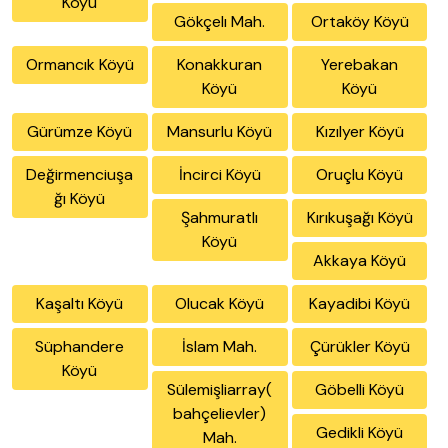
Köyü
Gökçelı Mah.
Ortaköy Köyü
Ormancık Köyü
Konakkuran
Yerebakan
Köyü
Köyü
Gürümze Köyü
Mansurlu Köyü
Kızılyer Köyü
Değirmenciuşa
İncirci Köyü
Oruçlu Köyü
ğı Köyü
Şahmuratlı
Kırıkuşağı Köyü
Köyü
Akkaya Köyü
Kaşaltı Köyü
Olucak Köyü
Kayadibi Köyü
Süphandere
İslam Mah.
Çürükler Köyü
Köyü
Sülemişliarray(
Göbelli Köyü
bahçelievler)
Gedikli Köyü
Mah.