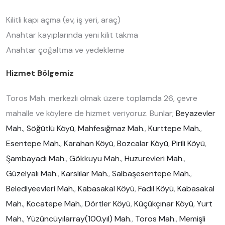
Kilitli kapı açma (ev, iş yeri, araç)
Anahtar kayıplarında yeni kilit takma
Anahtar çoğaltma ve yedekleme
Hizmet Bölgemiz
Toros Mah. merkezli olmak üzere toplamda 26, çevre
mahalle ve köylere de hizmet veriyoruz. Bunlar;
Beyazevler
Mah.
,
Söğütlü Köyü
,
Mahfesığmaz Mah.
,
Kurttepe Mah.
,
Esentepe Mah.
,
Karahan Köyü
,
Bozcalar Köyü
,
Pirili Köyü
,
Şambayadı Mah.
,
Gökkuyu Mah.
,
Huzurevleri Mah.
,
Güzelyalı Mah.
,
Karslılar Mah.
,
Salbaşesentepe Mah.
,
Belediyeevleri Mah.
,
Kabasakal Köyü
,
Fadıl Köyü
,
Kabasakal
Mah.
,
Kocatepe Mah.
,
Dörtler Köyü
,
Küçükçınar Köyü
,
Yurt
Mah.
,
Yüzüncüyılarray(100.yıl) Mah.
,
Toros Mah.
,
Memişli