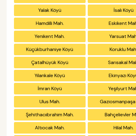
Yalak Köyü
İsalı Köyü
Hamdilli Mah.
Eskikent Ma
Yenikent Mah.
Yarsuat Mah
Küçükburhaniye Köyü
Koruklu Mah
Çatalhüyük Köyü
Sarısakal Ma
Yılankale Köyü
Ekinyazı Köy
İmran Köyü
Yeşilyurt Ma
Ulus Mah.
Gaziosmanpaşa
Şehithacıibrahim Mah.
Bahçelievler M
Altıocak Mah.
Hilal Mah.