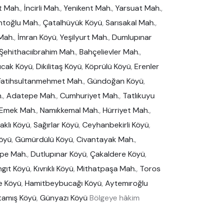
t Mah.
,
İncirli Mah.
,
Yenikent Mah.
,
Yarsuat Mah.
,
ntoğlu Mah.
,
Çatalhüyük Köyü
,
Sarısakal Mah.
,
Mah.
,
İmran Köyü
,
Yeşilyurt Mah.
,
Dumlupınar
Şehithacıibrahim Mah.
,
Bahçelievler Mah.
,
ucak Köyü
,
Dikilitaş Köyü
,
Köprülü Köyü
,
Erenler
Fatihsultanmehmet Mah.
,
Gündoğan Köyü
,
.
,
Adatepe Mah.
,
Cumhuriyet Mah.
,
Tatlıkuyu
Emek Mah.
,
Namıkkemal Mah.
,
Hürriyet Mah.
,
aklı Köyü
,
Sağırlar Köyü
,
Ceyhanbekirli Köyü
,
Köyü
,
Gümürdülü Köyü
,
Civantayak Mah.
,
pe Mah.
,
Dutlupınar Köyü
,
Çakaldere Köyü
,
gıt Köyü
,
Kıvrıklı Köyü
,
Mithatpaşa Mah.
,
Toros
e Köyü
,
Hamitbeybucağı Köyü
,
Aytemıroğlu
tamış Köyü
,
Günyazı Köyü
Bölgeye hâkim
.