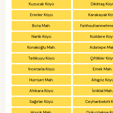
Kuzucak Köyü
Dikilitaş Köy
Erenler Köyü
Karakayalı K
Bota Mah.
Fatihsultanmehme
Narlık Köyü
Kızıldere Kö
Konakoğlu Mah.
Adatepe Ma
Tatlıkuyu Köyü
Çiftlikler Kö
İncetarla Köyü
Emek Mah.
Hürriyet Mah.
Altıgöz Köy
Altıkara Köyü
İstiklal Mah
Sağırlar Köyü
Ceyhanbekirli 
Hüyük Mah.
Dokuztekne K