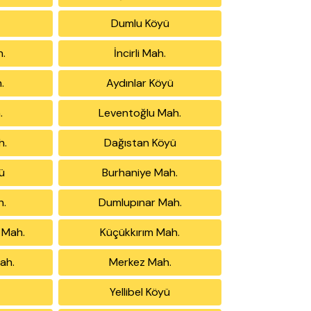
Dumlu Köyü
h.
İncirli Mah.
.
Aydınlar Köyü
.
Leventoğlu Mah.
h.
Dağıstan Köyü
ü
Burhaniye Mah.
h.
Dumlupınar Mah.
 Mah.
Küçükkırım Mah.
ah.
Merkez Mah.
Yellibel Köyü