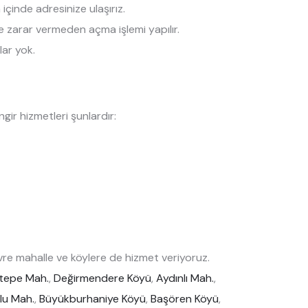
çinde adresinize ulaşırız.
ize zarar vermeden açma işlemi yapılır.
lar yok.
ir hizmetleri şunlardır:
re mahalle ve köylere de hizmet veriyoruz.
tepe Mah.
,
Değirmendere Köyü
,
Aydınlı Mah.
,
lu Mah.
,
Büyükburhaniye Köyü
,
Başören Köyü
,