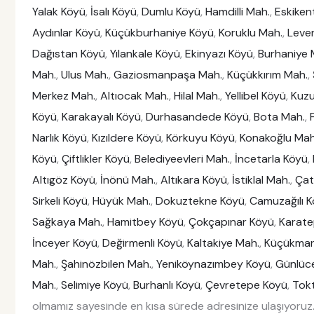
Yalak Köyü
,
İsalı Köyü
,
Dumlu Köyü
,
Hamdilli Mah.
,
Eskiken
Aydınlar Köyü
,
Küçükburhaniye Köyü
,
Koruklu Mah.
,
Leve
Dağıstan Köyü
,
Yılankale Köyü
,
Ekinyazı Köyü
,
Burhaniye 
Mah.
,
Ulus Mah.
,
Gaziosmanpaşa Mah.
,
Küçükkırım Mah.
,
Merkez Mah.
,
Altıocak Mah.
,
Hilal Mah.
,
Yellibel Köyü
,
Kuz
Köyü
,
Karakayalı Köyü
,
Durhasandede Köyü
,
Bota Mah.
,
Narlık Köyü
,
Kızıldere Köyü
,
Körkuyu Köyü
,
Konakoğlu Mah
Köyü
,
Çiftlikler Köyü
,
Belediyeevleri Mah.
,
İncetarla Köyü
,
Altıgöz Köyü
,
İnönü Mah.
,
Altıkara Köyü
,
İstiklal Mah.
,
Çat
Sirkeli Köyü
,
Hüyük Mah.
,
Dokuztekne Köyü
,
Camuzağılı 
Sağkaya Mah.
,
Hamitbey Köyü
,
Çokçapınar Köyü
,
Karate
İnceyer Köyü
,
Değirmenli Köyü
,
Kaltakiye Mah.
,
Küçükman
Mah.
,
Şahinözbilen Mah.
,
Yeniköynazımbey Köyü
,
Günlüc
Mah.
,
Selimiye Köyü
,
Burhanlı Köyü
,
Çevretepe Köyü
,
Tok
olmamız sayesinde en kısa sürede adresinize ulaşıyoruz