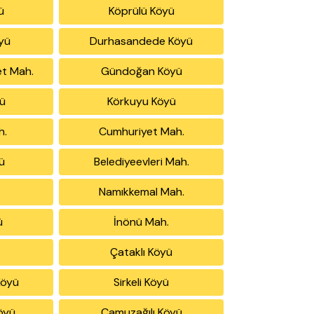
ü
Köprülü Köyü
öyü
Durhasandede Köyü
t Mah.
Gündoğan Köyü
yü
Körkuyu Köyü
h.
Cumhuriyet Mah.
yü
Belediyeevleri Mah.
Namıkkemal Mah.
ü
İnönü Mah.
.
Çataklı Köyü
Köyü
Sirkeli Köyü
öyü
Camuzağılı Köyü