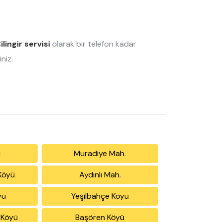
ilingir servisi
olarak bir telefon kadar
niz.
ü
Muradiye Mah.
Köyü
Aydınlı Mah.
yü
Yeşilbahçe Köyü
 Köyü
Başören Köyü