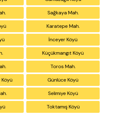
ah.
Sağkaya Mah.
öyü
Karatepe Mah.
yü
İnceyer Köyü
h.
Küçükmangıt Köyü
ah.
Toros Mah.
 Köyü
Günlüce Köyü
ah.
Selimiye Köyü
öyü
Toktamış Köyü