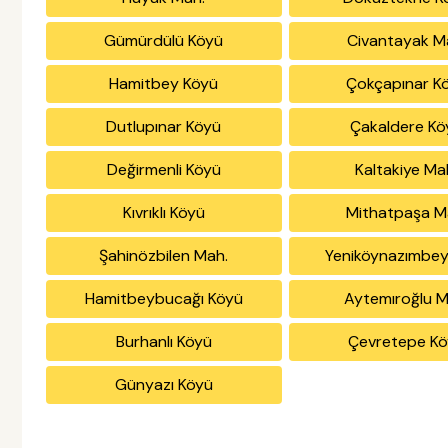
Gümürdülü Köyü
Civantayak M
Hamitbey Köyü
Çokçapınar K
Dutlupınar Köyü
Çakaldere Kö
Değirmenli Köyü
Kaltakiye Ma
Kıvrıklı Köyü
Mithatpaşa M
Şahinözbilen Mah.
Yeniköynazımbey
Hamitbeybucağı Köyü
Aytemıroğlu M
Burhanlı Köyü
Çevretepe K
Günyazı Köyü