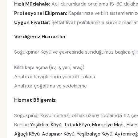
Hızlı Müdahale:
Acil durumlarda ortalama 15-30 dakika i
Profesyonel Ekipman:
Kapılarınıza ve kilit sistemlerin
Uygun Fiyatlar:
Şeffaf fiyat politikamızla sürpriz masraf
Verdiğimiz Hizmetler
Soğukpınar Köyü ve çevresinde sunduğumuz başlıca çiling
Kilitli kapı açma (ev, iş yeri, araç)
Anahtar kayıplarında yeni kilit takma
Anahtar çoğaltma ve yedekleme
Hizmet Bölgemiz
Soğukpınar Köyü merkezli olmak üzere toplamda 117, çev
Bunlar;
Yeşildam Köyü
,
Tatarlı Köyü
,
Muradiye Mah.
,
Esen
Ağaçlı Köyü
,
Adapınar Köyü
,
Yeşilbahçe Köyü
,
Aytemiroğ