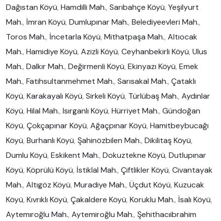
Dağıstan Köyü
,
Hamdilli Mah.
,
Sarıbahçe Köyü
,
Yeşilyurt
Mah.
,
İmran Köyü
,
Dumlupınar Mah.
,
Belediyeevleri Mah.
,
Toros Mah.
,
İncetarla Köyü
,
Mithatpaşa Mah.
,
Altıocak
Mah.
,
Hamidiye Köyü
,
Azizli Köyü
,
Ceyhanbekirli Köyü
,
Ulus
Mah.
,
Dalkır Mah.
,
Değirmenli Köyü
,
Ekinyazı Köyü
,
Emek
Mah.
,
Fatihsultanmehmet Mah.
,
Sarısakal Mah.
,
Çataklı
Köyü
,
Karakayalı Köyü
,
Sirkeli Köyü
,
Türlübaş Mah.
,
Aydınlar
Köyü
,
Hilal Mah.
,
Isırganlı Köyü
,
Hürriyet Mah.
,
Gündoğan
Köyü
,
Çokçapınar Köyü
,
Ağaçpınar Köyü
,
Hamitbeybucağı
Köyü
,
Burhanlı Köyü
,
Şahinözbilen Mah.
,
Dikilitaş Köyü
,
Dumlu Köyü
,
Eskikent Mah.
,
Dokuztekne Köyü
,
Dutlupınar
Köyü
,
Köprülü Köyü
,
İstiklal Mah.
,
Çiftlikler Köyü
,
Civantayak
Mah.
,
Altıgöz Köyü
,
Muradiye Mah.
,
Üçdut Köyü
,
Kuzucak
Köyü
,
Kıvrıklı Köyü
,
Çakaldere Köyü
,
Koruklu Mah.
,
İsalı Köyü
,
Aytemıroğlu Mah.
,
Aytemiroğlu Mah.
,
Şehithacıibrahim