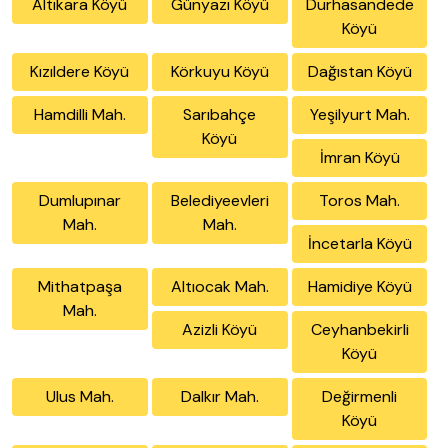
Altıkara Köyü
Günyazı Köyü
Durhasandede
Köyü
Kızıldere Köyü
Körkuyu Köyü
Dağıstan Köyü
Hamdilli Mah.
Sarıbahçe
Yeşilyurt Mah.
Köyü
İmran Köyü
Dumlupınar
Belediyeevleri
Toros Mah.
Mah.
Mah.
İncetarla Köyü
Mithatpaşa
Altıocak Mah.
Hamidiye Köyü
Mah.
Azizli Köyü
Ceyhanbekirli
Köyü
Ulus Mah.
Dalkır Mah.
Değirmenli
Köyü