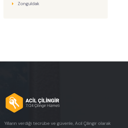
Zonguldak
Yılların verdiği tecrübe ve güvenle, Acil Çilingir olarak