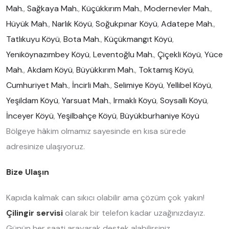
Mah.
,
Sağkaya Mah.
,
Küçükkırım Mah.
,
Modernevler Mah.
,
Hüyük Mah.
,
Narlık Köyü
,
Soğukpınar Köyü
,
Adatepe Mah.
,
Tatlıkuyu Köyü
,
Bota Mah.
,
Küçükmangıt Köyü
,
Yeniköynazımbey Köyü
,
Leventoğlu Mah.
,
Çiçekli Köyü
,
Yüce
Mah.
,
Akdam Köyü
,
Büyükkırım Mah.
,
Toktamış Köyü
,
Cumhuriyet Mah.
,
İncirli Mah.
,
Selimiye Köyü
,
Yellibel Köyü
,
Yeşildam Köyü
,
Yarsuat Mah.
,
Irmaklı Köyü
,
Soysallı Köyü
,
İnceyer Köyü
,
Yeşilbahçe Köyü
,
Büyükburhaniye Köyü
Bölgeye hâkim olmamız sayesinde en kısa sürede
adresinize ulaşıyoruz.
Bize Ulaşın
Kapıda kalmak can sıkıcı olabilir ama çözüm çok yakın!
Çilingir servisi
olarak bir telefon kadar uzağınızdayız.
Günün her saati arayarak destek alabilirsiniz.