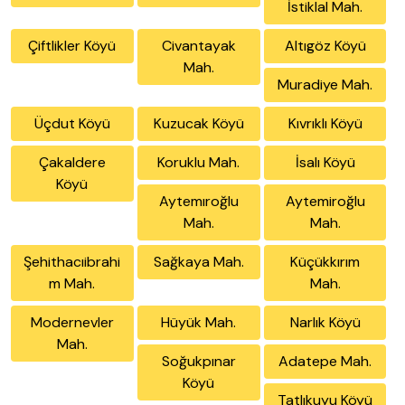
İstiklal Mah.
Çiftlikler Köyü
Civantayak
Altıgöz Köyü
Mah.
Muradiye Mah.
Üçdut Köyü
Kuzucak Köyü
Kıvrıklı Köyü
Çakaldere
Koruklu Mah.
İsalı Köyü
Köyü
Aytemıroğlu
Aytemiroğlu
Mah.
Mah.
Şehithacıibrahi
Sağkaya Mah.
Küçükkırım
m Mah.
Mah.
Modernevler
Hüyük Mah.
Narlık Köyü
Mah.
Soğukpınar
Adatepe Mah.
Köyü
Tatlıkuyu Köyü