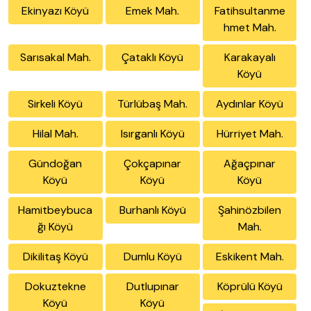
Ekinyazı Köyü
Emek Mah.
Fatihsultanme
hmet Mah.
Sarısakal Mah.
Çataklı Köyü
Karakayalı
Köyü
Sirkeli Köyü
Türlübaş Mah.
Aydınlar Köyü
Hilal Mah.
Isırganlı Köyü
Hürriyet Mah.
Gündoğan
Çokçapınar
Ağaçpınar
Köyü
Köyü
Köyü
Hamitbeybuca
Burhanlı Köyü
Şahinözbilen
ğı Köyü
Mah.
Dikilitaş Köyü
Dumlu Köyü
Eskikent Mah.
Dokuztekne
Dutlupınar
Köprülü Köyü
Köyü
Köyü