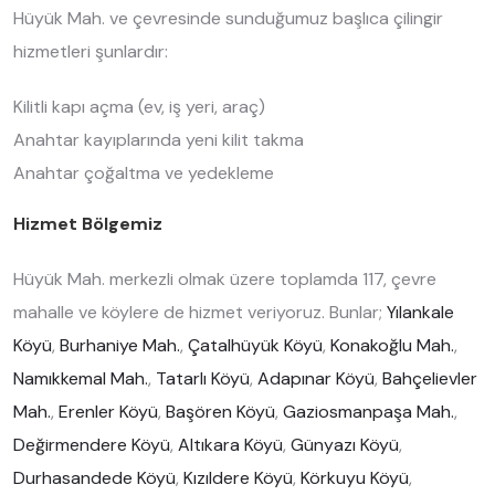
Hüyük Mah. ve çevresinde sunduğumuz başlıca çilingir
hizmetleri şunlardır:
Kilitli kapı açma (ev, iş yeri, araç)
Anahtar kayıplarında yeni kilit takma
Anahtar çoğaltma ve yedekleme
Hizmet Bölgemiz
Hüyük Mah. merkezli olmak üzere toplamda 117, çevre
mahalle ve köylere de hizmet veriyoruz. Bunlar;
Yılankale
Köyü
,
Burhaniye Mah.
,
Çatalhüyük Köyü
,
Konakoğlu Mah.
,
Namıkkemal Mah.
,
Tatarlı Köyü
,
Adapınar Köyü
,
Bahçelievler
Mah.
,
Erenler Köyü
,
Başören Köyü
,
Gaziosmanpaşa Mah.
,
Değirmendere Köyü
,
Altıkara Köyü
,
Günyazı Köyü
,
Durhasandede Köyü
,
Kızıldere Köyü
,
Körkuyu Köyü
,