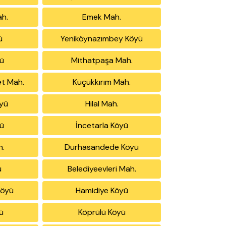
ah.
Emek Mah.
ü
Yeniköynazımbey Köyü
ü
Mithatpaşa Mah.
t Mah.
Küçükkırım Mah.
yü
Hilal Mah.
ü
İncetarla Köyü
h.
Durhasandede Köyü
ü
Belediyeevleri Mah.
Köyü
Hamidiye Köyü
ü
Köprülü Köyü