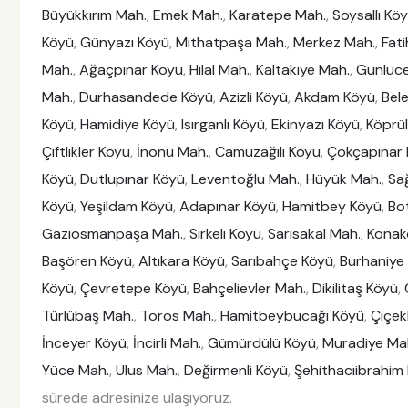
Büyükkırım Mah.
,
Emek Mah.
,
Karatepe Mah.
,
Soysallı Kö
Köyü
,
Günyazı Köyü
,
Mithatpaşa Mah.
,
Merkez Mah.
,
Fat
Mah.
,
Ağaçpınar Köyü
,
Hilal Mah.
,
Kaltakiye Mah.
,
Günlüc
Mah.
,
Durhasandede Köyü
,
Azizli Köyü
,
Akdam Köyü
,
Bele
Köyü
,
Hamidiye Köyü
,
Isırganlı Köyü
,
Ekinyazı Köyü
,
Köprü
Çiftlikler Köyü
,
İnönü Mah.
,
Camuzağılı Köyü
,
Çokçapınar
Köyü
,
Dutlupınar Köyü
,
Leventoğlu Mah.
,
Hüyük Mah.
,
Sa
Köyü
,
Yeşildam Köyü
,
Adapınar Köyü
,
Hamitbey Köyü
,
Bo
Gaziosmanpaşa Mah.
,
Sirkeli Köyü
,
Sarısakal Mah.
,
Konak
Başören Köyü
,
Altıkara Köyü
,
Sarıbahçe Köyü
,
Burhaniye
Köyü
,
Çevretepe Köyü
,
Bahçelievler Mah.
,
Dikilitaş Köyü
,
Türlübaş Mah.
,
Toros Mah.
,
Hamitbeybucağı Köyü
,
Çiçek
İnceyer Köyü
,
İncirli Mah.
,
Gümürdülü Köyü
,
Muradiye Ma
Yüce Mah.
,
Ulus Mah.
,
Değirmenli Köyü
,
Şehithacıibrahim
sürede adresinize ulaşıyoruz.