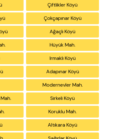
ü
Çiftlikler Köyü
öyü
Çokçapınar Köyü
Köyü
Ağaçlı Köyü
ah.
Hüyük Mah.
ü
Irmaklı Köyü
yü
Adapınar Köyü
Modernevler Mah.
 Mah.
Sirkeli Köyü
h.
Koruklu Mah.
ü
Altıkara Köyü
h.
Sağırlar Köyü