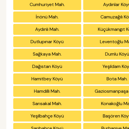
Cumhuriyet Mah.
Aydınlar Köy
İnönü Mah.
Camuzağılı K
Aydınlı Mah.
Küçükmangıt 
Dutlupınar Köyü
Leventoğlu M
Sağkaya Mah.
Dumlu Köy
Dağıstan Köyü
Yeşildam Kö
Hamitbey Köyü
Bota Mah.
Hamdilli Mah.
Gaziosmanpaşa
Sarısakal Mah.
Konakoğlu Ma
Yeşilbahçe Köyü
Başören Köy
Sarıbahçe Köyü
Burhaniye Ma