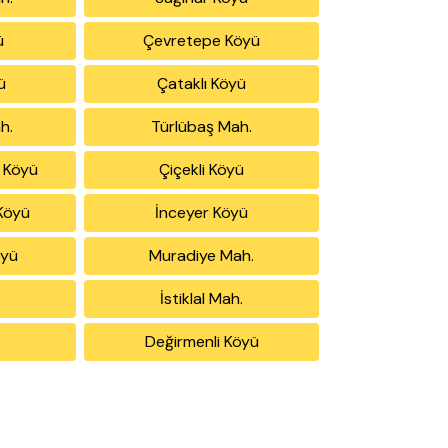
ü
Çevretepe Köyü
ü
Çataklı Köyü
h.
Türlübaş Mah.
 Köyü
Çiçekli Köyü
Köyü
İnceyer Köyü
öyü
Muradiye Mah.
İstiklal Mah.
Değirmenli Köyü