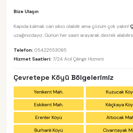
Bize Ulaşın
Kapıda kalmak can sıkıcı olabilir ama çözüm çok yakın!
Ç
uzağınızdayız. Günün her saati arayarak destek alabilirsi
Telefon:
05422553085
Hizmet Saatleri:
7/24 Acil Çilingir Hizmeti
Çevretepe Köyü
Bölgelerimiz
Yenikent Mah.
Kuzucak Kö
Eskikent Mah.
Kılıçkaya Kö
Erenler Köyü
Altıocak Ma
Burhanlı Köyü
Civantayak M