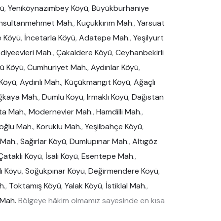
yü
,
Yeniköynazımbey Köyü
,
Büyükburhaniye
ihsultanmehmet Mah.
,
Küçükkırım Mah.
,
Yarsuat
e Köyü
,
İncetarla Köyü
,
Adatepe Mah.
,
Yeşilyurt
diyeevleri Mah.
,
Çakaldere Köyü
,
Ceyhanbekirli
lü Köyü
,
Cumhuriyet Mah.
,
Aydınlar Köyü
,
 Köyü
,
Aydınlı Mah.
,
Küçükmangıt Köyü
,
Ağaçlı
ğkaya Mah.
,
Dumlu Köyü
,
Irmaklı Köyü
,
Dağıstan
ta Mah.
,
Modernevler Mah.
,
Hamdilli Mah.
,
oğlu Mah.
,
Koruklu Mah.
,
Yeşilbahçe Köyü
,
 Mah.
,
Sağırlar Köyü
,
Dumlupınar Mah.
,
Altıgöz
Çataklı Köyü
,
İsalı Köyü
,
Esentepe Mah.
,
li Köyü
,
Soğukpınar Köyü
,
Değirmendere Köyü
,
h.
,
Toktamış Köyü
,
Yalak Köyü
,
İstiklal Mah.
,
 Mah.
Bölgeye hâkim olmamız sayesinde en kısa