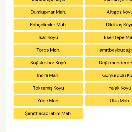
Dumlupınar Mah.
Altıgöz Köy
Bahçelievler Mah.
Dikilitaş Köy
İsalı Köyü
Esentepe Ma
Toros Mah.
Hamitbeybucağı
Soğukpınar Köyü
Değirmendere 
İncirli Mah.
Gümürdülü K
Toktamış Köyü
Yalak Köyü
Yüce Mah.
Ulus Mah.
Şehithacıibrahim Mah.