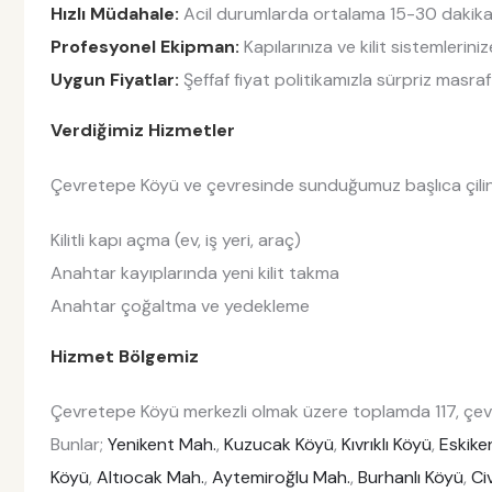
Hızlı Müdahale:
Acil durumlarda ortalama 15-30 dakika i
Profesyonel Ekipman:
Kapılarınıza ve kilit sistemlerin
Uygun Fiyatlar:
Şeffaf fiyat politikamızla sürpriz masraf
Verdiğimiz Hizmetler
Çevretepe Köyü ve çevresinde sunduğumuz başlıca çilingi
Kilitli kapı açma (ev, iş yeri, araç)
Anahtar kayıplarında yeni kilit takma
Anahtar çoğaltma ve yedekleme
Hizmet Bölgemiz
Çevretepe Köyü merkezli olmak üzere toplamda 117, çevr
Bunlar;
Yenikent Mah.
,
Kuzucak Köyü
,
Kıvrıklı Köyü
,
Eskike
Köyü
,
Altıocak Mah.
,
Aytemiroğlu Mah.
,
Burhanlı Köyü
,
Ci