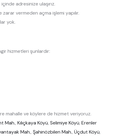
çinde adresinize ulaşırız.
ize zarar vermeden açma işlemi yapılır.
lar yok.
r hizmetleri şunlardır:
e mahalle ve köylere de hizmet veriyoruz.
nt Mah.
,
Kılıçkaya Köyü
,
Selimiye Köyü
,
Erenler
vantayak Mah.
,
Şahinözbilen Mah.
,
Üçdut Köyü
,