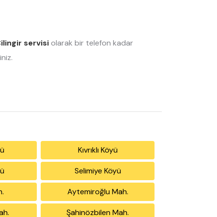
ilingir servisi
olarak bir telefon kadar
niz.
yü
Kıvrıklı Köyü
yü
Selimiye Köyü
h.
Aytemiroğlu Mah.
ah.
Şahinözbilen Mah.