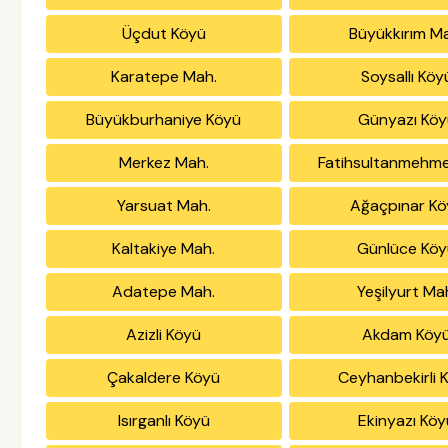
Üçdut Köyü
Büyükkırım M
Karatepe Mah.
Soysallı Köy
Büyükburhaniye Köyü
Günyazı Köy
Merkez Mah.
Fatihsultanmehme
Yarsuat Mah.
Ağaçpınar Kö
Kaltakiye Mah.
Günlüce Köy
Adatepe Mah.
Yeşilyurt Ma
Azizli Köyü
Akdam Köy
Çakaldere Köyü
Ceyhanbekirli 
Isırganlı Köyü
Ekinyazı Köy